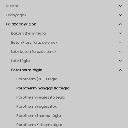
Durisol
Faanyagok
Falazóanyagok
Bakonytherm tégla
Beton Plusz falazóelemek
Leier beton falazóelemek
Leier tégla
Porotherm tégla
Porotherm (N+F) tégla
Porotherm hanggátló tégla
Porotherm kiegészítő tégla
Porotherm kiegészítők
Porotherm Thermo tégla
Porotherm X-therm tégla