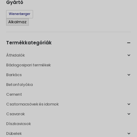
Gyártó
Gyártó
Wienerberger
Alkalmaz
Termékkategóriák
Áthidalók
Bádogosipari termékek
Barkács
Betonfolyóka
Cement
Csatornacsövek és idomok
Csavarok
Díszkavicsok
Dübelek