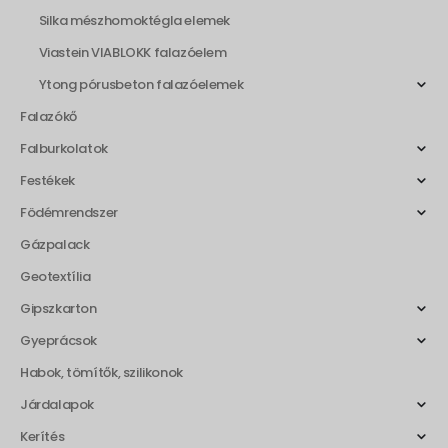
Silka mészhomoktégla elemek
Viastein VIABLOKK falazóelem
Ytong pórusbeton falazóelemek
Falazókő
Falburkolatok
Festékek
Födémrendszer
Gázpalack
Geotextília
Gipszkarton
Gyeprácsok
Habok, tömítők, szilikonok
Járdalapok
Kerítés