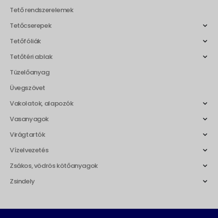
Tető rendszerelemek
Tetőcserepek
Tetőfóliák
Tetőtéri ablak
Tüzelőanyag
Üvegszövet
Vakolatok, alapozók
Vasanyagok
Virágtartók
Vízelvezetés
Zsákos, vödrös kötőanyagok
Zsindely