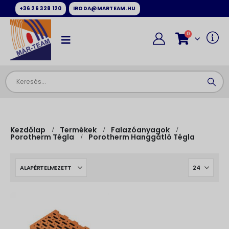
+36 26 328 120
IRODA@MARTEAM.HU
0
Kezdőlap
Termékek
Falazóanyagok
Porotherm Tégla
Porotherm Hanggátló Tégla