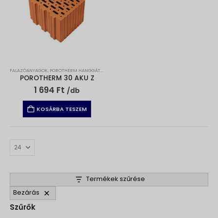
FALAZÓANYAGOK
,
POROTHERM HANGGÁTLÓ TÉGLA
,
POROTHERM TÉGLA
POROTHERM 30 AKU Z
1 694
Ft
/db
KOSÁRBA TESZEM
Termékek szűrése
Bezárás
Szűrők