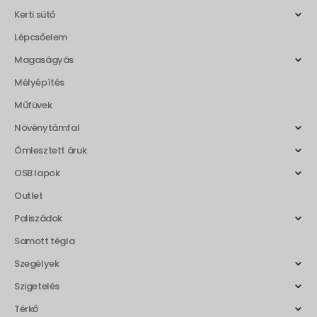
Kerti sütő
Lépcsőelem
Magaságyás
Mélyépítés
Műfüvek
Növénytámfal
Ömlesztett áruk
OSB lapok
Outlet
Paliszádok
Samott tégla
Szegélyek
Szigetelés
Térkő