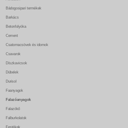
Bádogosipari termékek
Barkács
Betonfolyóka
Cement
Csatornacsövek és idomok
Csavarok
Díszkavicsok
Dübelek
Durisol
Faanyagok
Falazóanyagok
Falazókő
Falburkolatok
Festékek