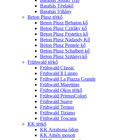
Barabás Somló Trió
Barabás Téglakő
Barabás Villány
Beton Plusz térkő
Beton Plusz Behaton kő
Beton Plusz Cziráky kő
Beton Plusz Festetics kő
Beton Plusz Nádasdy Kő
Beton Plusz Pentele kő
Beton Plusz Schalbert kő
Beton Plusz Szitányi kő
Frühwald térkő
Frühwald Classic
Frühwald Il Lungo
Frühwald La Piazza Grande
Frühwald Maretimo
Frühwald Okos térkő
Frühwald PrimusColori
Frühwald Suave
Frühwald Terano
Frühwald Tiziano
Frühwald Toscana
KK térkő
KK Arrabona ódon
KK Athén mosott