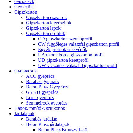
Gázpalack
Geotextília
Gipszkarton
Gipszkarton csavarok
Gipszkarton kiegészítők
Gipszkarton lapok
Gipszkarton profilok
CD gipszkarton szerelőprofil
CW függőleges válaszfal gipszkarton profil
Egyéb profilok és élvédők
UA merev borda gipszkarton profil
UD gipszkarton keretprofil
UW vízszintes válaszfal gipszkarton profil
Gyeprácsok
ACO gyeprács
Barabás gyeprács
Beton Plusz Gyeprács
GYKD gyeprács
Leier gyeprács
Semmelrock gyeprács
Habok, tömítők, szilikonok
Járdalapok
Barabás járdalap
Beton Plusz járdalapok
Beton Plusz Brunszvik-kő