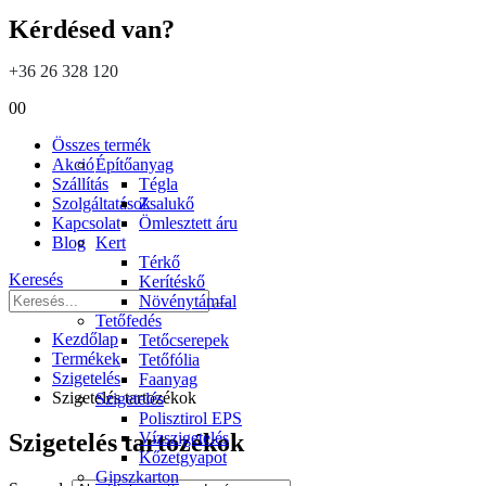
Kérdésed van?
+36 26 328 120
0
0
Összes termék
Akció
Építőanyag
Szállítás
Tégla
Szolgáltatások
Zsalukő
Kapcsolat
Ömlesztett áru
Blog
Kert
Térkő
Keresés
Kerítéskő
Növénytámfal
Tetőfedés
Kezdőlap
Tetőcserepek
Termékek
Tetőfólia
Szigetelés
Faanyag
Szigetelés tartozékok
Szigetelés
Polisztirol EPS
Vízszigetelés
Szigetelés tartozékok
Kőzetgyapot
Gipszkarton