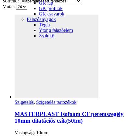
Sorrend:
GK lap
Mutat:
GK profilok
GK csavarok
Falazóanyagok
Tégla
Ytong falazóelem
Zsalukő
Szigetelés
,
Szigetelés tartozékok
MASTERPLAST Isofoam CF peremszegély
10mm dilatációs csík(50fm)
Vastagság: 10mm