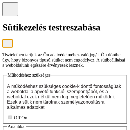
Sütikezelés testreszabása
Tiszteletben tartjuk az Ön adatvédelméhez való jogát. Ön dönthet
úgy, hogy bizonyos típusú sütiket nem engedélyez. A sütibeállításai
a weboldalunk egészére érvényesek lesznek.
Működéshez szükséges
A működéshez szükséges cookie-k döntő fontosságúak
a weboldal alapvető funkciói szempontjából, és a
weboldal ezek nélkül nem fog megfelelően működni.
Ezek a sütik nem tárolnak személyazonosításra
alkalmas adatokat.
Off
On
Analitikai