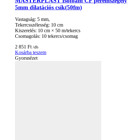
MASTERPLAST Isofoam CF peremszegély
5mm dilatációs csík(50fm)
Vastagság: 5 mm,
Tekercsszélesség: 10 cm
Kiszerelés: 10 cm × 50 m/tekercs
Csomagolás: 10 tekercs/csomag
2 851
Ft
/db
Kosárba teszem
Gyorsnézet