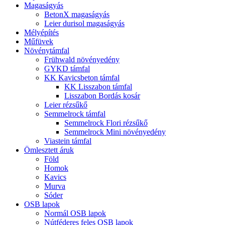
Magaságyás
BetonX magaságyás
Leier durisol magaságyás
Mélyépítés
Műfüvek
Növénytámfal
Frühwald növényedény
GYKD támfal
KK Kavicsbeton támfal
KK Lisszabon támfal
Lisszabon Bordás kosár
Leier rézsűkő
Semmelrock támfal
Semmelrock Flori rézsűkő
Semmelrock Mini növényedény
Viastein támfal
Ömlesztett áruk
Föld
Homok
Kavics
Murva
Sóder
OSB lapok
Normál OSB lapok
Nútféderes feles OSB lapok