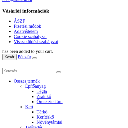
Vásárlói információk
ÁSZF
Fizetési módok
Adatvédelem
Cookie szabályzat
Visszaküldési szabályzat
has been added to your cart.
Pénztár
Kosár
Összes termék
Építőanyag
Tégla
Zsalukő
Ömlesztett áru
Kert
Térkő
Kerítéskő
Növénytámfal
Tetőfedés