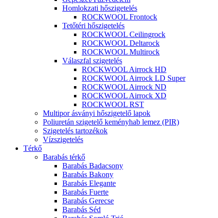
Homlokzati hőszigetelés
ROCKWOOL Frontock
Tetőtéri hőszigetelés
ROCKWOOL Ceilingrock
ROCKWOOL Deltarock
ROCKWOOL Multirock
Válaszfal szigetelés
ROCKWOOL Airrock HD
ROCKWOOL Airrock LD Super
ROCKWOOL Airrock ND
ROCKWOOL Airrock XD
ROCKWOOL RST
Multipor ásványi hőszigetelő lapok
Poliuretán szigetelő keményhab lemez (PIR)
Szigetelés tartozékok
Vízszigetelés
Térkő
Barabás térkő
Barabás Badacsony
Barabás Bakony
Barabás Elegante
Barabás Fuerte
Barabás Gerecse
Barabás Séd