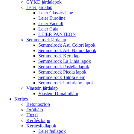
GYKD járdalapok
Leier járdalap
Leier Classic-Line
Leier Euroline
Leier Facelift
Leier Gaia
LEIER PANTEON
Semmelrock járdalap
Semmelrock Asti Colori lapok
Semmelrock Asti Natura lapok
Semmelrock Kerti lap
Semmelrock La Linia lapok
Semmelrock Pastella lapok
Semmelrock Picola lapok
Semmelrock Talpfa elem
Semmelrock Umbriano lapok
Viastein járdalap
Viastein Dunahullám
Kerítés
Betonoszlop
Drótháló
Huzal
Kerítés kapu
Kerítésfedlapok
Leier fedlapok