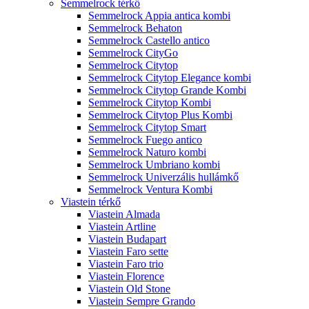
Semmelrock térkő
Semmelrock Appia antica kombi
Semmelrock Behaton
Semmelrock Castello antico
Semmelrock CityGo
Semmelrock Citytop
Semmelrock Citytop Elegance kombi
Semmelrock Citytop Grande Kombi
Semmelrock Citytop Kombi
Semmelrock Citytop Plus Kombi
Semmelrock Citytop Smart
Semmelrock Fuego antico
Semmelrock Naturo kombi
Semmelrock Umbriano kombi
Semmelrock Univerzális hullámkő
Semmelrock Ventura Kombi
Viastein térkő
Viastein Almada
Viastein Artline
Viastein Budapart
Viastein Faro sette
Viastein Faro trio
Viastein Florence
Viastein Old Stone
Viastein Sempre Grando