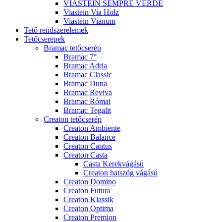
VIASTEIN SEMPRE VERDE
Viastein Via Holz
Viastein Vianum
Tető rendszerelemek
Tetőcserepek
Bramac tetőcserép
Bramac 7°
Bramac Adria
Bramac Classic
Bramac Duna
Bramac Reviva
Bramac Római
Bramac Tegalit
Creaton tetőcserép
Creaton Ambiente
Creaton Balance
Creaton Cantus
Creaton Casta
Casta Kerekvágású
Creaton hatszög vágású
Creaton Domino
Creaton Futura
Creaton Klassik
Creaton Optima
Creaton Premion