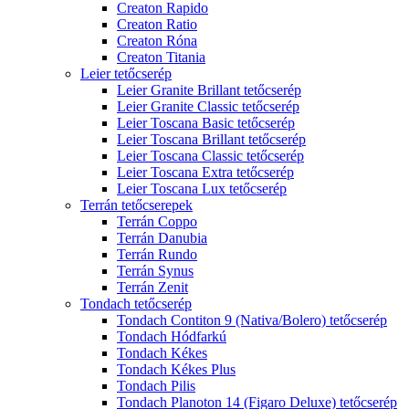
Creaton Rapido
Creaton Ratio
Creaton Róna
Creaton Titania
Leier tetőcserép
Leier Granite Brillant tetőcserép
Leier Granite Classic tetőcserép
Leier Toscana Basic tetőcserép
Leier Toscana Brillant tetőcserép
Leier Toscana Classic tetőcserép
Leier Toscana Extra tetőcserép
Leier Toscana Lux tetőcserép
Terrán tetőcserepek
Terrán Coppo
Terrán Danubia
Terrán Rundo
Terrán Synus
Terrán Zenit
Tondach tetőcserép
Tondach Contiton 9 (Nativa/Bolero) tetőcserép
Tondach Hódfarkú
Tondach Kékes
Tondach Kékes Plus
Tondach Pilis
Tondach Planoton 14 (Figaro Deluxe) tetőcserép