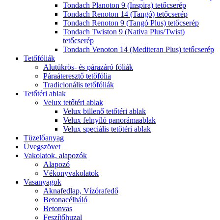
Tondach Planoton 9 (Inspira) tetőcserép
Tondach Renoton 14 (Tangó) tetőcserép
Tondach Renoton 9 (Tangó Plus) tetőcserép
Tondach Twiston 9 (Nativa Plus/Twist)
tetőcserép
Tondach Venoton 14 (Mediteran Plus) tetőcserép
Tetőfóliák
Alutükrös- és párazáró fóliák
Páraáteresztő tetőfólia
Tradicionális tetőfóliák
Tetőtéri ablak
Velux tetőtéri ablak
Velux billenő tetőtéri ablak
Velux felnyíló panorámaablak
Velux speciális tetőtéri ablak
Tüzelőanyag
Üvegszövet
Vakolatok, alapozók
Alapozó
Vékonyvakolatok
Vasanyagok
Aknafedlap, Vízórafedő
Betonacélháló
Betonvas
Feszítőhuzal