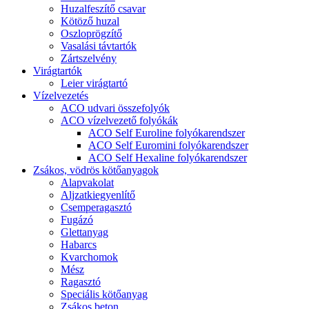
Huzalfeszítő csavar
Kötöző huzal
Oszloprögzítő
Vasalási távtartók
Zártszelvény
Virágtartók
Leier virágtartó
Vízelvezetés
ACO udvari összefolyók
ACO vízelvezető folyókák
ACO Self Euroline folyókarendszer
ACO Self Euromini folyókarendszer
ACO Self Hexaline folyókarendszer
Zsákos, vödrös kötőanyagok
Alapvakolat
Aljzatkiegyenlítő
Csemperagasztó
Fugázó
Glettanyag
Habarcs
Kvarchomok
Mész
Ragasztó
Speciális kötőanyag
Zsákos beton