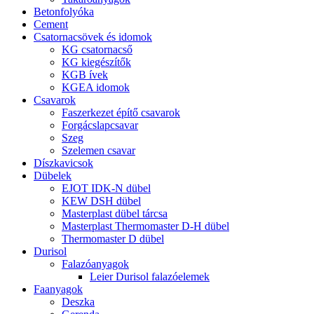
Betonfolyóka
Cement
Csatornacsövek és idomok
KG csatornacső
KG kiegészítők
KGB ívek
KGEA idomok
Csavarok
Faszerkezet építő csavarok
Forgácslapcsavar
Szeg
Szelemen csavar
Díszkavicsok
Dübelek
EJOT IDK-N dübel
KEW DSH dübel
Masterplast dübel tárcsa
Masterplast Thermomaster D-H dübel
Thermomaster D dübel
Durisol
Falazóanyagok
Leier Durisol falazóelemek
Faanyagok
Deszka