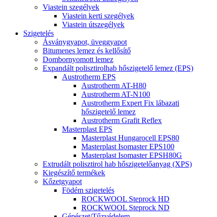
Viastein szegélyek
Viastein kerti szegélyek
Viastein útszegélyek
Szigetelés
Ásványgyapot, üveggyapot
Bitumenes lemez és kellősítő
Dombornyomott lemez
Expandált polisztirolhab hőszigetelő lemez (EPS)
Austrotherm EPS
Austrotherm AT-H80
Austrotherm AT-N100
Austrotherm Expert Fix lábazati
hőszigetelő lemez
Austrotherm Grafit Reflex
Masterplast EPS
Masterplast Hungarocell EPS80
Masterplast Isomaster EPS100
Masterplast Isomaster EPSH80G
Extrudált polisztirol hab hőszigetelőanyag (XPS)
Kiegészítő termékek
Kőzetgyapot
Födém szigetelés
ROCKWOOL Steprock HD
ROCKWOOL Steprock ND
Gépészet/Tűzvédelem