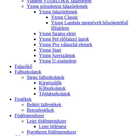
Viastein VIABLOKK falazóelem
Ytong pórusbeton falazóelemek
Ytong falazóelemek
Ytong Classic
Ytong Lambda megnövelt hőszigetelésű
főfalelem
Ytong furatos elem
Ytong Pef előfalazó lapok
Ytong Pve válaszfal elemek
Ytong Start
Ytong Szerszámok
Ytong U-zsaluelem
Falazókő
Falburkolatok
Stegu falburkolatok
Kiegészítők
Kőburkolatok
Téglaburkolatok
Festékek
Beltéri falfestékek
Betonfestékek
Födémrendszer
Leier födémrendszer
Leier béléstest
Porotherm födémrendszer