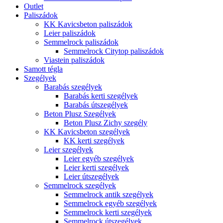
Outlet
Paliszádok
KK Kavicsbeton paliszádok
Leier paliszádok
Semmelrock paliszádok
Semmelrock Citytop paliszádok
Viastein paliszádok
Samott tégla
Szegélyek
Barabás szegélyek
Barabás kerti szegélyek
Barabás útszegélyek
Beton Plusz Szegélyek
Beton Plusz Zichy szegély
KK Kavicsbeton szegélyek
KK kerti szegélyek
Leier szegélyek
Leier egyéb szegélyek
Leier kerti szegélyek
Leier útszegélyek
Semmelrock szegélyek
Semmelrock antik szegélyek
Semmelrock egyéb szegélyek
Semmelrock kerti szegélyek
Semmelrock útszegélyek