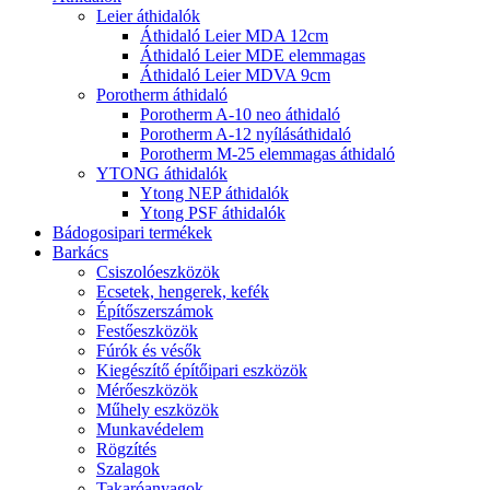
Leier áthidalók
Áthidaló Leier MDA 12cm
Áthidaló Leier MDE elemmagas
Áthidaló Leier MDVA 9cm
Porotherm áthidaló
Porotherm A-10 neo áthidaló
Porotherm A-12 nyílásáthidaló
Porotherm M-25 elemmagas áthidaló
YTONG áthidalók
Ytong NEP áthidalók
Ytong PSF áthidalók
Bádogosipari termékek
Barkács
Csiszolóeszközök
Ecsetek, hengerek, kefék
Építőszerszámok
Festőeszközök
Fúrók és vésők
Kiegészítő építőipari eszközök
Mérőeszközök
Műhely eszközök
Munkavédelem
Rögzítés
Szalagok
Takaróanyagok