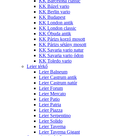
KK Barcelona classic
KK Bázel vario
KK Berlin vario
KK Budapest
KK London antik
KK London classic
KK Óbuda antik
KK Párizs korzó mosott
KK Párizs sétány mosott
KK Savaria vario natur
KK Savaria vario ódon
KK Toledo vario
Leier térkő
Leier Balneum
Leier Castrum antik
Leier Castrum natúr
Leier Forum
Leier Mercato
Leier Patio
Leier Patria
Leier Piazza
Leier Serpentino
Leier Solido
Leier Taverna
Leier Taverna Gigant