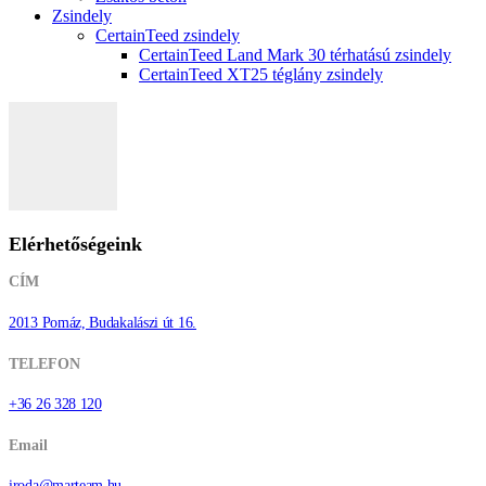
Zsindely
CertainTeed zsindely
CertainTeed Land Mark 30 térhatású zsindely
CertainTeed XT25 téglány zsindely
Elérhetőségeink
CÍM
2013 Pomáz, Budakalászi út 16.
TELEFON
+36 26 328 120
Email
iroda@marteam.hu