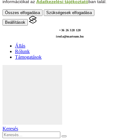
információkat az
Adatkezelési tájékoztató
ban talál.
Összes elfogadása
Szükségesek elfogadása
Beállítások
+36 26 328 120
iroda@marteam.hu
Állás
Rólunk
Támogatások
Keresés