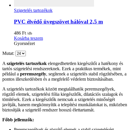
Szigetelés tartozékok
PVC élvédő üvegszövet hálóval 2,5 m
486
Ft
/db
Kosárba teszem
Gyorsnézet
Mutat:
A
szigetelés tartozékok
elengedhetetlen kiegészítői a hatékony és
tartós szigetelési rendszereknek. Ezek a praktikus termékek, mint
például a
peremszegély
, segítenek a szigetelés stabil rögzítésében, a
pontos illeszkedésben és a megfelelő védelem biztosításában.
A szigetelés tartozékok között megtalálhatók peremszegélyek,
rögzítő elemek, szigetelési fólia kiegészítők, dilatációs szalagok és
tömítések. Ezek a kiegészítők nemcsak a szigetelés minőségét
javítják, hanem megkönnyítik a telepítési munkálatokat is, miközben
biztosítják a szigetelő rendszer hosszú élettartamát.
Főbb jellemzők:
Peremszegélyek és rögzítő elemek a stabil szigetelésért