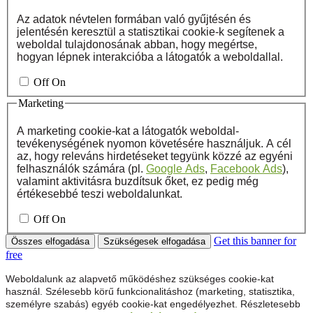
Az adatok névtelen formában való gyűjtésén és
jelentésén keresztül a statisztikai cookie-k segítenek a
weboldal tulajdonosának abban, hogy megértse,
hogyan lépnek interakcióba a látogatók a weboldallal.
Off
On
Marketing
A marketing cookie-kat a látogatók weboldal-
tevékenységének nyomon követésére használjuk. A cél
az, hogy releváns hirdetéseket tegyünk közzé az egyéni
felhasználók számára (pl.
Google Ads
,
Facebook Ads
),
valamint aktivitásra buzdítsuk őket, ez pedig még
értékesebbé teszi weboldalunkat.
Off
On
Get this banner for
Összes elfogadása
Szükségesek elfogadása
free
Weboldalunk az alapvető működéshez szükséges cookie-kat
használ. Szélesebb körű funkcionalitáshoz (marketing, statisztika,
személyre szabás) egyéb cookie-kat engedélyezhet. Részletesebb