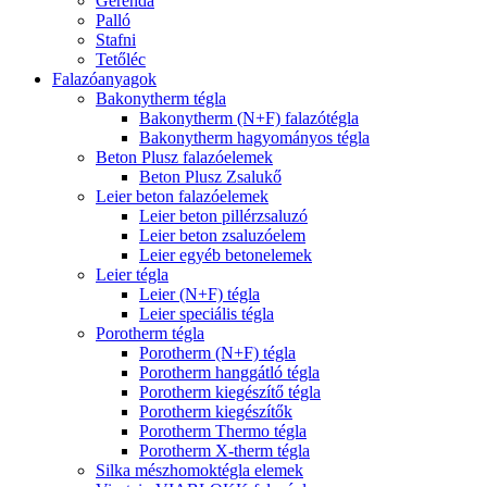
Gerenda
Palló
Stafni
Tetőléc
Falazóanyagok
Bakonytherm tégla
Bakonytherm (N+F) falazótégla
Bakonytherm hagyományos tégla
Beton Plusz falazóelemek
Beton Plusz Zsalukő
Leier beton falazóelemek
Leier beton pillérzsaluzó
Leier beton zsaluzóelem
Leier egyéb betonelemek
Leier tégla
Leier (N+F) tégla
Leier speciális tégla
Porotherm tégla
Porotherm (N+F) tégla
Porotherm hanggátló tégla
Porotherm kiegészítő tégla
Porotherm kiegészítők
Porotherm Thermo tégla
Porotherm X-therm tégla
Silka mészhomoktégla elemek