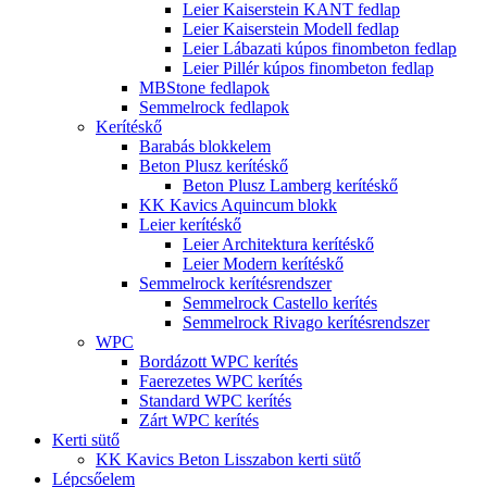
Leier Kaiserstein KANT fedlap
Leier Kaiserstein Modell fedlap
Leier Lábazati kúpos finombeton fedlap
Leier Pillér kúpos finombeton fedlap
MBStone fedlapok
Semmelrock fedlapok
Kerítéskő
Barabás blokkelem
Beton Plusz kerítéskő
Beton Plusz Lamberg kerítéskő
KK Kavics Aquincum blokk
Leier kerítéskő
Leier Architektura kerítéskő
Leier Modern kerítéskő
Semmelrock kerítésrendszer
Semmelrock Castello kerítés
Semmelrock Rivago kerítésrendszer
WPC
Bordázott WPC kerítés
Faerezetes WPC kerítés
Standard WPC kerítés
Zárt WPC kerítés
Kerti sütő
KK Kavics Beton Lisszabon kerti sütő
Lépcsőelem