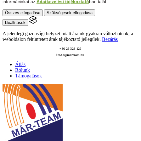
információkat az
Adatkezelési tájékoztató
ban talál.
Összes elfogadása
Szükségesek elfogadása
Beállítások
A jelenlegi gazdasági helyzet miatt áraink gyakran változhatnak, a
weboldalon feltüntetett árak tájékoztató jellegűek.
Bezárás
+36 26 328 120
iroda@marteam.hu
Állás
Rólunk
Támogatások