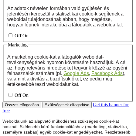
Az adatok névtelen formában való gyűjtésén és
jelentésén keresztül a statisztikai cookie-k segítenek a
weboldal tulajdonosának abban, hogy megértse,
hogyan lépnek interakcióba a látogatók a weboldallal.
Off
On
Marketing
A marketing cookie-kat a látogatók weboldal-
tevékenységének nyomon követésére használjuk. A cél
az, hogy releváns hirdetéseket tegyünk közzé az egyéni
felhasználók számára (pl.
Google Ads
,
Facebook Ads
),
valamint aktivitásra buzdítsuk őket, ez pedig még
értékesebbé teszi weboldalunkat.
Off
On
Get this banner for
Összes elfogadása
Szükségesek elfogadása
free
Weboldalunk az alapvető működéshez szükséges cookie-kat
használ. Szélesebb körű funkcionalitáshoz (marketing, statisztika,
személyre szabás) egyéb cookie-kat engedélyezhet. Részletesebb