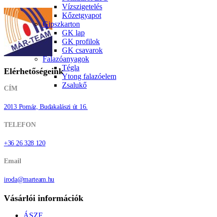
Vízszigetelés
Kőzetgyapot
Gipszkarton
GK lap
GK profilok
GK csavarok
Falazóanyagok
Tégla
Elérhetőségeink
Ytong falazóelem
Zsalukő
CÍM
2013 Pomáz, Budakalászi út 16.
TELEFON
+36 26 328 120
Email
iroda@marteam.hu
Vásárlói információk
ÁSZF