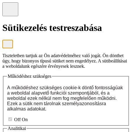
Sütikezelés testreszabása
Tiszteletben tartjuk az Ön adatvédelméhez való jogát. Ön dönthet
úgy, hogy bizonyos típusú sütiket nem engedélyez. A sütibeállításai
a weboldalunk egészére érvényesek lesznek.
Működéshez szükséges
A működéshez szükséges cookie-k döntő fontosságúak
a weboldal alapvető funkciói szempontjából, és a
weboldal ezek nélkül nem fog megfelelően működni.
Ezek a sütik nem tárolnak személyazonosításra
alkalmas adatokat.
Off
On
Analitikai