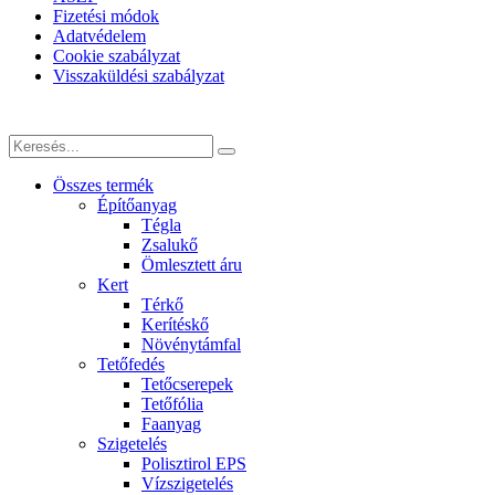
Fizetési módok
Adatvédelem
Cookie szabályzat
Visszaküldési szabályzat
Összes termék
Építőanyag
Tégla
Zsalukő
Ömlesztett áru
Kert
Térkő
Kerítéskő
Növénytámfal
Tetőfedés
Tetőcserepek
Tetőfólia
Faanyag
Szigetelés
Polisztirol EPS
Vízszigetelés