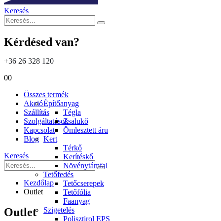
Keresés
Kérdésed van?
+36 26 328 120
0
0
Összes termék
Akció
Építőanyag
Szállítás
Tégla
Szolgáltatások
Zsalukő
Kapcsolat
Ömlesztett áru
Blog
Kert
Térkő
Keresés
Kerítéskő
Növénytámfal
Tetőfedés
Kezdőlap
Tetőcserepek
Outlet
Tetőfólia
Faanyag
Szigetelés
Outlet
Polisztirol EPS