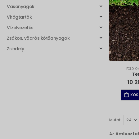
Vasanyagok
Virágtartók
Vízelvezetés
Zsákos, vödrös kötőanyagok
Zsindely
FÖLD
,
ÖM
Te
10 2
KOS
Mutat:
Az
ömlesztet