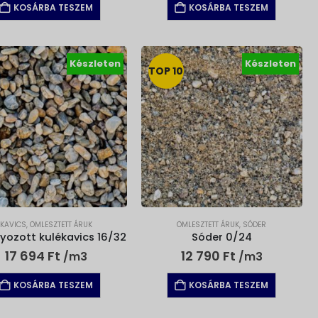
KOSÁRBA TESZEM
KOSÁRBA TESZEM
Készleten
Készleten
TOP 10
KAVICS
,
ÖMLESZTETT ÁRUK
ÖMLESZTETT ÁRUK
,
SÓDER
yozott kulékavics 16/32
Sóder 0/24
17 694
Ft
12 790
Ft
/m3
/m3
KOSÁRBA TESZEM
KOSÁRBA TESZEM