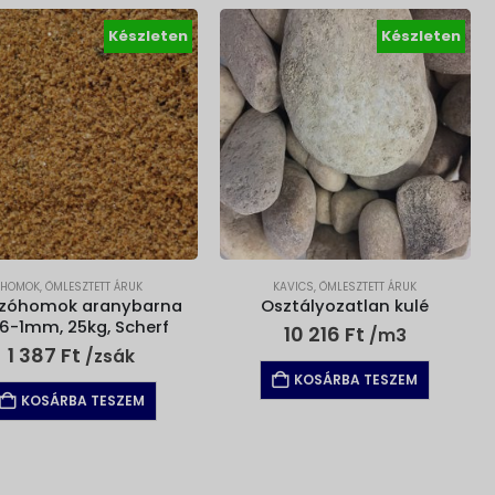
Készleten
Készleten
HOMOK
,
ÖMLESZTETT ÁRUK
KAVICS
,
ÖMLESZTETT ÁRUK
szóhomok aranybarna
Osztályozatlan kulé
06-1mm, 25kg, Scherf
10 216
Ft
/m3
1 387
Ft
/zsák
KOSÁRBA TESZEM
KOSÁRBA TESZEM