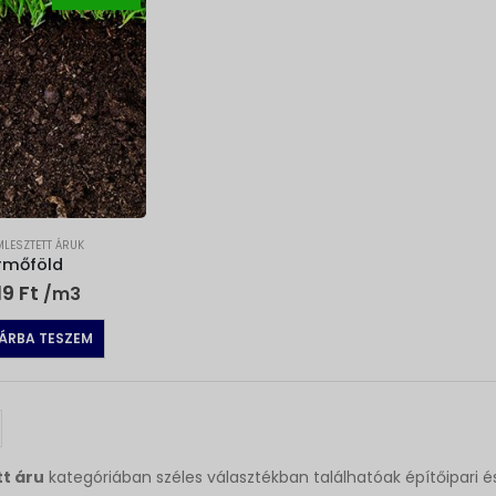
LESZTETT ÁRUK
rmőföld
19
Ft
/m3
ÁRBA TESZEM
t áru
kategóriában széles választékban találhatóak építőipari