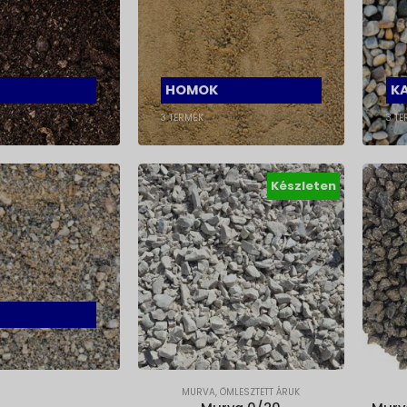
HOMOK
K
3
TERMÉK
3
TE
Készleten
MURVA
,
ÖMLESZTETT ÁRUK