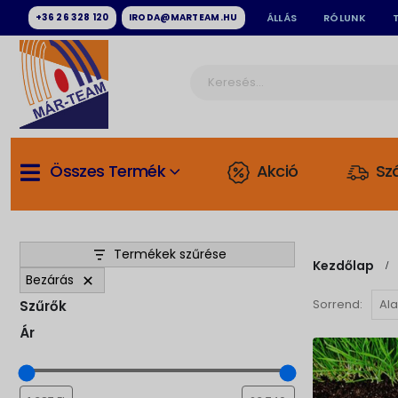
+36 26 328 120
IRODA@MARTEAM.HU
ÁLLÁS
RÓLUNK
Összes Termék
Akció
Szá
Termékek szűrése
Kezdőlap
Bezárás
Sorrend:
Szűrők
Ár