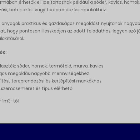
rmában érhetők el. Ide tartoznak például a sóder, kavics, homo
ozási, betonozási vagy tereprendezési munkákhoz.
t anyagok praktikus és gazdaságos megoldást nyújtanak nagyo
hat, hogy pontosan illeszkedjen az adott feladathoz, legyen szó j
lakításáról.
ők:
laszték: sóder, homok, termőföld, murva, kavics
gos megoldás nagyobb mennyiségekhez
pítési, tereprendezési és kertépítési munkákhoz
 szemcseméret és típus elérhető
r 1m3-től.