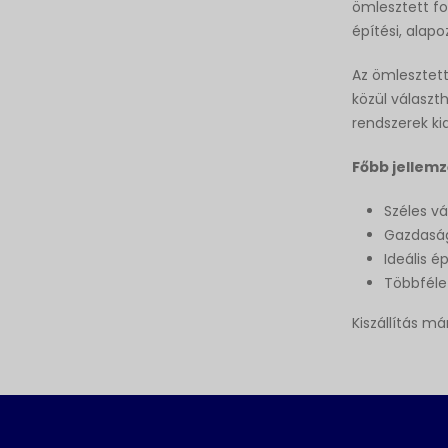
ömlesztett fo
építési, alap
Az ömlesztet
közül választ
rendszerek kia
Főbb jellemz
Széles vá
Gazdasá
Ideális é
Többféle
Kiszállítás má