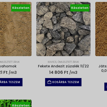
Készleten
Készleten
ÖMLESZTETT ÁRUK
KAVICS
,
ÖMLESZTETT ÁRUK
yahomok
Fekete Andezit zúzalék 11/22
Ját
0,
21
Ft
14 806
Ft
/m3
/m3
ÁRBA TESZEM
KOSÁRBA TESZEM
Készleten