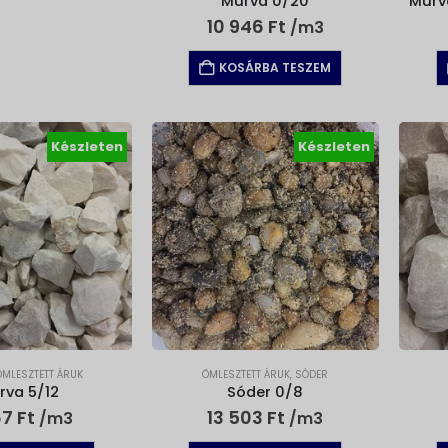
Murva 0/20
Murv
10 946
Ft
/m3
KOSÁRBA TESZEM
Készleten
Készleten
ÖMLESZTETT ÁRUK
ÖMLESZTETT ÁRUK
,
SÓDER
rva 5/12
Sóder 0/8
67
Ft
13 503
Ft
/m3
/m3