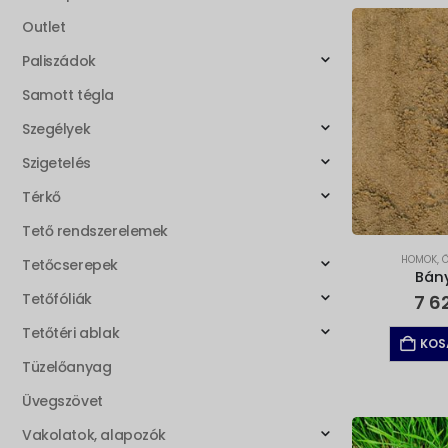
Outlet
Paliszádok
Samott tégla
Szegélyek
Szigetelés
Térkő
Tető rendszerelemek
HOMOK
,
Tetőcserepek
Bán
Tetőfóliák
7 6
Tetőtéri ablak
KOS
Tüzelőanyag
Üvegszövet
Vakolatok, alapozók