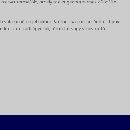
k, murva, termőföld, amelyek elengedhetetlenek különféle
bb volumenű projektekhez. Számos szemcseméret és típus
árdák, utak, kerti ágyások, támfalak vagy vízelvezető