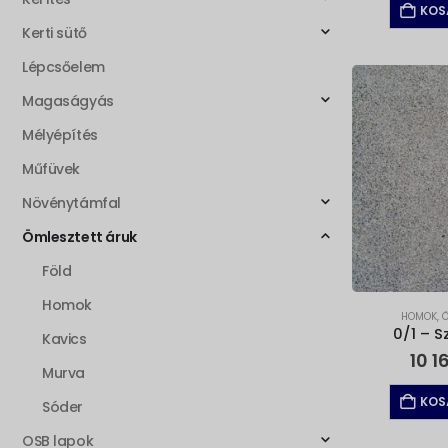
KOS
Kerti sütő
Lépcsőelem
Magaságyás
Mélyépítés
Műfüvek
Növénytámfal
Ömlesztett áruk
Föld
Homok
HOMOK
,
0/1 – 
Kavics
10 1
Murva
KOS
Sóder
OSB lapok