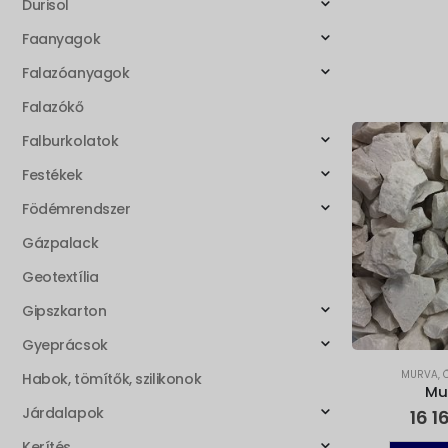
Durisol
Faanyagok
Falazóanyagok
Falazókő
Falburkolatok
Festékek
Födémrendszer
Gázpalack
Geotextília
Gipszkarton
Gyeprácsok
MURVA
,
Habok, tömítők, szilikonok
Mu
Járdalapok
16 1
Kerítés