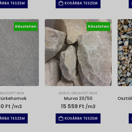
ÁRBA TESZEM
KOSÁRBA TESZEM
Készleten
Készleten
ÖMLESZTETT ÁRUK
MURVA
,
ÖMLESZTETT ÁRUK
Szürkehomok
Murva 20/50
Osztál
60
Ft
15 559
Ft
/m3
/m3
ÁRBA TESZEM
KOSÁRBA TESZEM