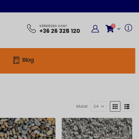
KÉRDÉSED VAN?
0
+36 26 328 120
Blog
Mutat: