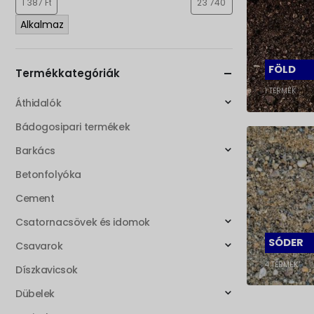
Alkalmaz
FÖLD
Termékkategóriák
1
TERMÉK
Áthidalók
Bádogosipari termékek
Barkács
Betonfolyóka
Cement
Csatornacsövek és idomok
SÓDER
Csavarok
4
TERMÉK
Díszkavicsok
Dübelek