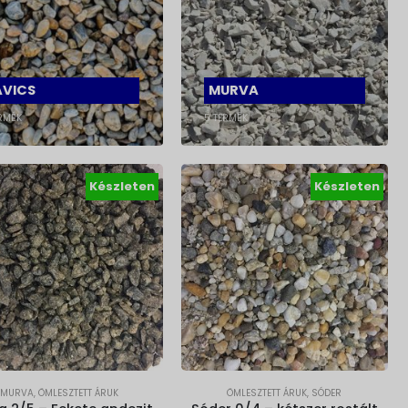
AVICS
MURVA
RMÉK
5
TERMÉK
Készleten
Készleten
MURVA
,
ÖMLESZTETT ÁRUK
ÖMLESZTETT ÁRUK
,
SÓDER