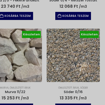
a 2/5 – Fekete andezit
Sóder 0/4 – kétszer rostált
23 740
Ft
12 068
Ft
/m3
/m3
KOSÁRBA TESZEM
KOSÁRBA TESZEM
Készleten
Készleten
MURVA
,
ÖMLESZTETT ÁRUK
ÖMLESZTETT ÁRUK
,
SÓDER
Murva 11/22
Sóder 0/16
15 253
Ft
13 335
Ft
/m3
/m3