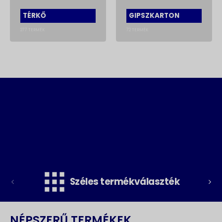
TÉRKŐ
GIPSZKARTON
277
TERMÉK
72
TERMÉK
Széles termékválaszték
NÉPSZERŰ TERMÉKEK