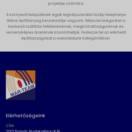
projektje számára.
A környező települések egyik legnépszerűbb tüzép telephelye
illetve építőanyag kereskedője vagyunk. Népszerűségünket a
kedvező szállítási feltételeinknek, megbízhatóságunknak és
versenyképes árainknak köszönhetjük. Fedezze fel az elérhető
építőanyagokat a weboldalunk kategóriáiban.
Elérhetőségeink
CÍM
2013 Pomáz, Budakalászi út 16.