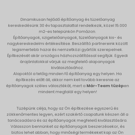
Dinamikusan fejlődő építőanyag és tüzelőanyag
kereskedésünk 30 év tapasztalattal rendelkezik, közel 15.000
m2-es telepünkön Pomázon.
Építőanyagok, szigetelőanyagok, tüzelőanyagok kis- és
nagykereskedelmi értékesítése. Beszállító partnereink között
legismertebb hazai és nemzetközi gyártók szerepelnek.
Építkezését akár országos házhozszállítással segítjük. Egyedi
árajánlatokkal várjuk az megfelelő alapanyagok
kiválasztásához.
Alapoktól a tetőig minden fő építőanyag egy helyen. Ha
építkezés előtt áll, akkor nem kell tovább keresnie az
építőanyagok széles választékát, mert a
Már-Team tüzép
en
mindent megtalál egy helyen!
Tüzépünk célja, hogy az Ön építkezése egyszerű és
zökkenőmentes legyen, ezért szakértő csapatunk készen áll a
tanácsadásra és az építőanyagok megfelelő kiválasztására.
Válasszon bennünket az építőanyagok beszerzésekor, és
biztos lehet abban, hogy minőségi termékeket kap az Ön