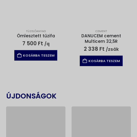
TÜZELŐANYAG
CEMENT
Ömlesztett tűzifa
DANUCEM cement
Multicem 32,5R
7 500
Ft
/q
2 338
Ft
/zsák
KOSÁRBA TESZEM
KOSÁRBA TESZEM
ÚJDONSÁGOK