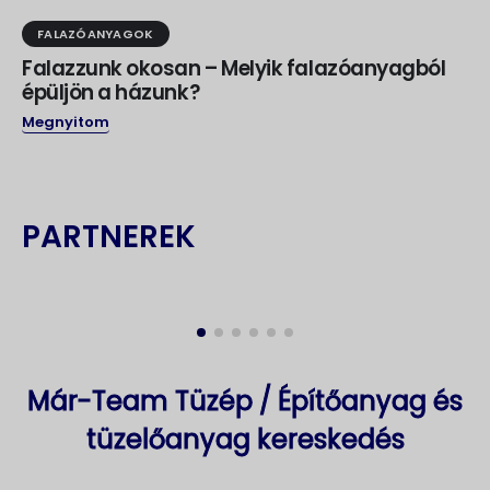
FALAZÓANYAGOK
Falazzunk okosan – Melyik falazóanyagból
épüljön a házunk?
Megnyitom
PARTNEREK
Már-Team Tüzép / Építőanyag és
tüzelőanyag kereskedés