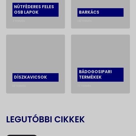
NÚTFÉDERES FELES
OSB LAPOK
BARKÁCS
3
TERMÉK
182
TERMÉK
BÁDOGOSIPARI
DÍSZKAVICSOK
TERMÉKEK
68
TERMÉK
77
TERMÉK
LEGUTÓBBI CIKKEK