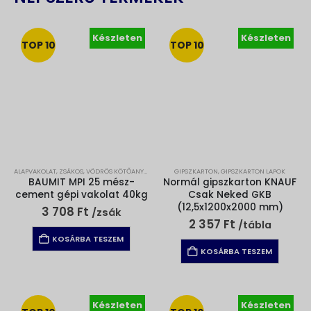
Készleten
Készleten
TOP 10
TOP 10
ALAPVAKOLAT
,
ZSÁKOS, VÖDRÖS KÖTŐANYAGOK
GIPSZKARTON
,
GIPSZKARTON LAPOK
BAUMIT MPI 25 mész-
Normál gipszkarton KNAUF
cement gépi vakolat 40kg
Csak Neked GKB
(12,5x1200x2000 mm)
3 708
Ft
/zsák
2 357
Ft
/tábla
KOSÁRBA TESZEM
KOSÁRBA TESZEM
Készleten
Készleten