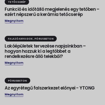
TETŐCSERÉP
Funkció és időtálló megjelenés egy tetőben –
ezért népszerű a kerámia tetőcserép
Megnyitom
FALAZÓANYAGOK
,
PÓRUSBETON
Lakóépületek tervezése napjainkban –
hogyan hozzuk ki a legtöbbet a
rendelkezésre álló telekből?
Megnyitom
PÓRUSBETON
Az egyrétegű falszerkezet előnyei - YTONG
Megnyitom