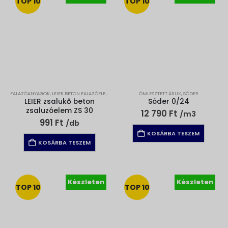
TOP 10
TOP 10
FALAZÓANYAGOK
,
LEIER BETON FALAZÓELEMEK
,
LEIER BETON ZSALUZÓELEM
ÖMLESZTETT ÁRUK
,
SÓDER
LEIER zsalukő beton
Sóder 0/24
zsaluzóelem ZS 30
12 790
Ft
/m3
991
Ft
/db
KOSÁRBA TESZEM
KOSÁRBA TESZEM
Készleten
Készleten
TOP 10
TOP 10