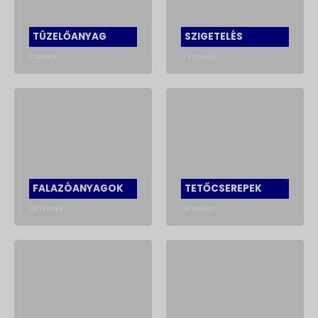
TÜZELŐANYAG
SZIGETELÉS
6
TERMÉK
178
TERMÉK
FALAZÓANYAGOK
TETŐCSEREPEK
128
TERMÉK
186
TERMÉK