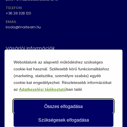
TELEFON
+36 26 328 120
EMAIL
iroda@marteam.hu
Vásárlói információk
ÁSZF
Weboldalunk az alapvető működéshez szükséges
Fizetési módok
cookie-kat használ. Szélesebb körű funkcionalitáshoz
(marketing, statisztika, személyre szabás) egyéb
Adatvédelem
cookie-kat engedélyezhet. Részletesebb információkat
Cookie szabályzat
az
Adatkezelési tájékoztató
ban talál.
Visszaküldési szabályzat
Összes elfogadása
Szükségesek elfogadása