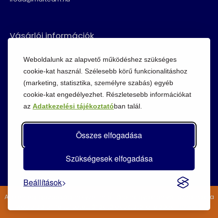
Vásárlói információk
ÁSZF
Weboldalunk az alapvető működéshez szükséges
Fizetési módok
cookie-kat használ. Szélesebb körű funkcionalitáshoz
(marketing, statisztika, személyre szabás) egyéb
Adatvédelem
cookie-kat engedélyezhet. Részletesebb információkat
Cookie szabályzat
az
Adatkezelési tájékoztató
ban talál.
Visszaküldési szabályzat
Összes elfogadása
Szükségesek elfogadása
Beállítások
A jelenlegi gazdasági helyzet miatt áraink gyakran változhatnak, a
weboldalon feltüntetett árak tájékoztató jellegűek.
Bezárás