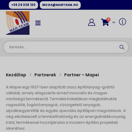
+36 26 328 120
IRODA@MARTEAM.HU
0
Kezdőlap
Partnerek
Partner – Mapei
A Mapei egy 1937-ben alapított olasz építőanyag-gyártó
vállalat, amely világszerte ismert innovatív és magas
minőségű termékeiről.
Termékkínálatában megtalálhatók
ragasztók, fugázóanyagok, vízszigetelő anyagok,
aljzatkiegyenlítők és egyéb speciális építőipari megoldások.
A
cég elkötelezett a fenntarthatóság és az energiahatékonyság
iránt, termékeivel hozzájárulva a modern építési projektek
sikeréhez.