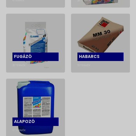
9
TERMÉK
20
TERMÉK
FUGÁZÓ
HABARCS
20
TERMÉK
19
TERMÉK
ALAPOZÓ
17
TERMÉK