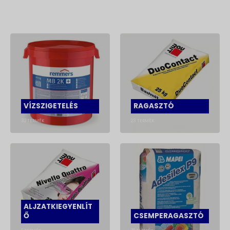
VÍZSZIGETELÉS
RAGASZTÓ
32
TERMÉK
23
TERMÉK
ALJZATKIEGYENLÍT
Ő
CSEMPERAGASZTÓ