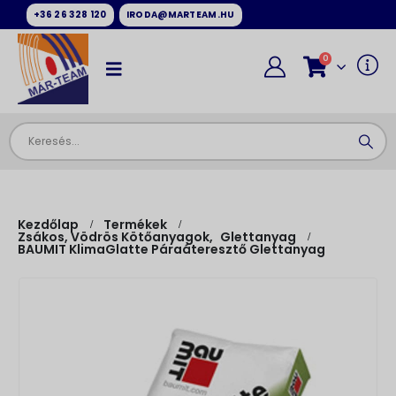
+36 26 328 120
IRODA@MARTEAM.HU
0
Kezdőlap
Termékek
Zsákos, Vödrös Kötőanyagok
,
Glettanyag
BAUMIT KlimaGlatte Páraáteresztő Glettanyag