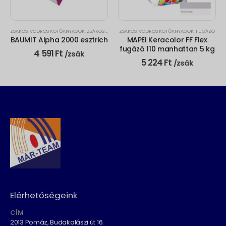
ZSÁKOS, VÖDRÖS KÖTŐANYAGOK
,
ZSÁKOS BETON
ZSÁKOS, VÖDRÖS KÖTŐANYAGOK
,
FUGÁZÓ
BAUMIT Alpha 2000 esztrich
MAPEI Keracolor FF Flex
fugázó 110 manhattan 5 kg
4 591
Ft
/zsák
5 224
Ft
/zsák
Elérhetőségeink
CÍM
2013 Pomáz, Budakalászi út 16.