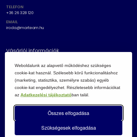
TELEFON
+36 26 328 120
EMAIL
iroda@marteam.hu
Vásárlói információk
ÁSZF
Weboldalunk az alapvető működéshez szükséges
Fizetési módok
cookie-kat használ. Szélesebb körű funkcionalitáshoz
(marketing, statisztika, személyre szabás) egyéb
Adatvédelem
cookie-kat engedélyezhet. Részletesebb információkat
Cookie szabályzat
az
Adatkezelési tájékoztató
ban talál.
Visszaküldési szabályzat
Összes elfogadása
Szükségesek elfogadása