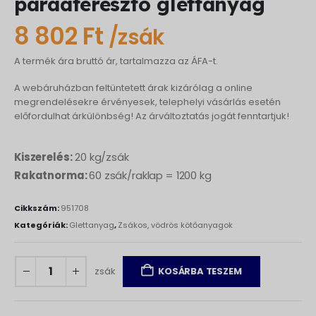
páraáteresztő glettanyag
8 802
Ft
/zsák
A termék ára bruttó ár, tartalmazza az ÁFA-t.
A webáruházban feltüntetett árak kizárólag a online
megrendelésekre érvényesek, telephelyi vásárlás esetén
előfordulhat árkülönbség! Az árváltoztatás jogát fenntartjuk!
Kiszerelés:
20 kg/zsák
Rakatnorma:
60 zsák/raklap = 1200 kg
Cikkszám:
951708
Kategóriák:
Glettanyag
,
Zsákos, vödrös kötőanyagok
zsák
KOSÁRBA TESZEM