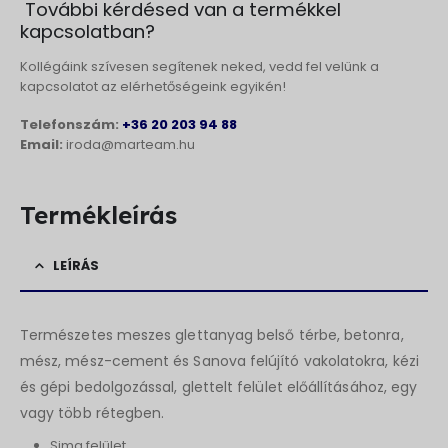
További kérdésed van a termékkel
kapcsolatban?
Kollégáink szívesen segítenek neked, vedd fel velünk a
kapcsolatot az elérhetőségeink egyikén!
Telefonszám:
+36 20 203 94 88
Email:
iroda@marteam.hu
Termékleírás
LEÍRÁS
Természetes meszes glettanyag belső térbe, betonra,
mész, mész-cement és Sanova felújító vakolatokra, kézi
és gépi bedolgozással, glettelt felület előállításához, egy
vagy több rétegben.
Sima felület