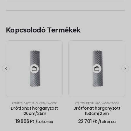
Kapcsolodó Termékek
,
LEIER KAISERSTEIN KANT FEDLAP
KERÍTÉS
,
DRÓTHÁLÓ
,
VASANYAGOK
KERÍTÉS
,
DRÓTHÁLÓ
,
VASANYAGOK
Drótfonat horganyzott
Drótfonat horganyzott
120cm/25m
150cm/25m
19 606
Ft
22 701
Ft
/tekercs
/tekercs