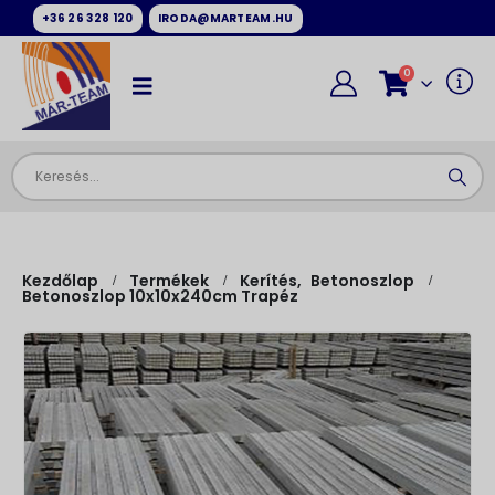
+36 26 328 120
IRODA@MARTEAM.HU
0
Kezdőlap
Termékek
Kerítés
,
Betonoszlop
Betonoszlop 10x10x240cm Trapéz