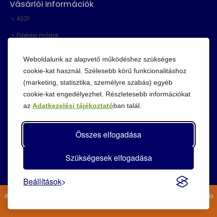
Vásárlói információk
ÁSZF
Fizetési módok
Adatvédelem
Weboldalunk az alapvető működéshez szükséges
Cookie szabályzat
cookie-kat használ. Szélesebb körű funkcionalitáshoz
(marketing, statisztika, személyre szabás) egyéb
Visszaküldési szabályzat
cookie-kat engedélyezhet. Részletesebb információkat
az
Adatkezelési tájékoztató
ban talál.
Összes elfogadása
Szükségesek elfogadása
Beállítások
A jelenlegi gazdasági helyzet miatt áraink gyakran változhatnak, a
weboldalon feltüntetett árak tájékoztató jellegűek.
Bezárás