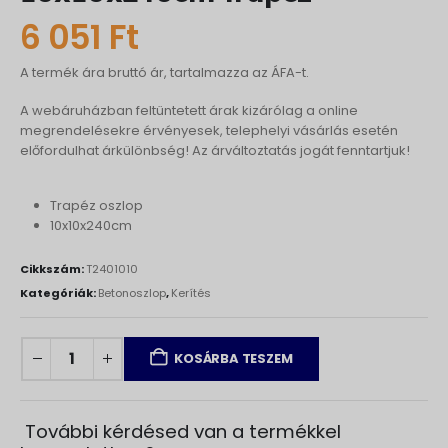
6 051
Ft
A termék ára bruttó ár, tartalmazza az ÁFA-t.
A webáruházban feltüntetett árak kizárólag a online
megrendelésekre érvényesek, telephelyi vásárlás esetén
előfordulhat árkülönbség! Az árváltoztatás jogát fenntartjuk!
Trapéz oszlop
10x10x240cm
Cikkszám:
T2401010
Kategóriák:
Betonoszlop
,
Kerítés
KOSÁRBA TESZEM
További kérdésed van a termékkel