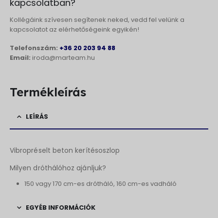
kapcsolatban?
Kollégáink szívesen segítenek neked, vedd fel velünk a
kapcsolatot az elérhetőségeink egyikén!
Telefonszám:
+36 20 203 94 88
Email:
iroda@marteam.hu
Termékleírás
LEÍRÁS
Vibropréselt beton kerítésoszlop
Milyen dróthálóhoz ajánljuk?
150 vagy 170 cm-es drótháló, 160 cm-es vadháló
EGYÉB INFORMÁCIÓK