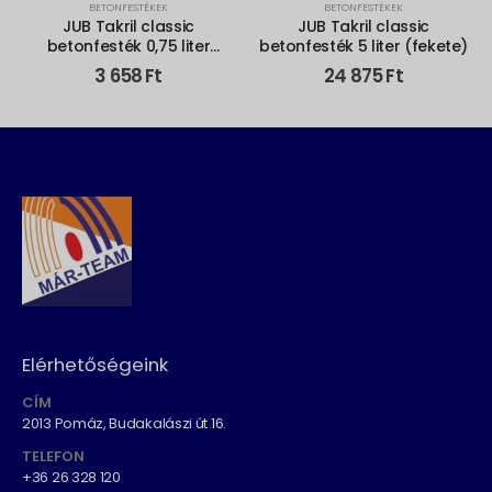
BETONFESTÉKEK
BETONFESTÉKEK
JUB Takril classic
JUB Takril classic
betonfesték 0,75 liter
betonfesték 5 liter (fekete)
(szürke)
3 658
Ft
24 875
Ft
Elérhetőségeink
CÍM
2013 Pomáz, Budakalászi út 16.
TELEFON
+36 26 328 120