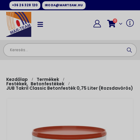
+36 26 328 120
IRODA@MARTEAM.HU
0
Kezdőlap
Termékek
Festékek
,
Betonfestékek
JUB Takril Classic Betonfesték 0,75 Liter (rozsdavörös)