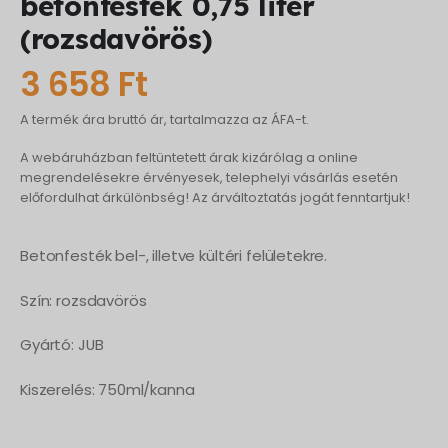
betonfesték 0,75 liter
(rozsdavörös)
3 658
Ft
A termék ára bruttó ár, tartalmazza az ÁFA-t.
A webáruházban feltüntetett árak kizárólag a online
megrendelésekre érvényesek, telephelyi vásárlás esetén
előfordulhat árkülönbség! Az árváltoztatás jogát fenntartjuk!
Betonfesték bel-, illetve kültéri felületekre.
Szín: rozsdavörös
Gyártó: JUB
Kiszerelés: 750ml/kanna