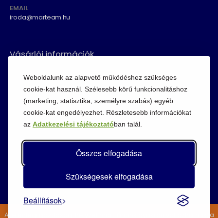
EMAIL
iroda@marteam.hu
Vásárlói információk
ÁSZF
Weboldalunk az alapvető működéshez szükséges
Fizetési módok
cookie-kat használ. Szélesebb körű funkcionalitáshoz
(marketing, statisztika, személyre szabás) egyéb
Adatvédelem
cookie-kat engedélyezhet. Részletesebb információkat
Cookie szabályzat
az
Adatkezelési tájékoztató
ban talál.
Visszaküldési szabályzat
Összes elfogadása
Szükségesek elfogadása
Beállítások
A jelenlegi gazdasági helyzet miatt áraink gyakran változhatnak, a