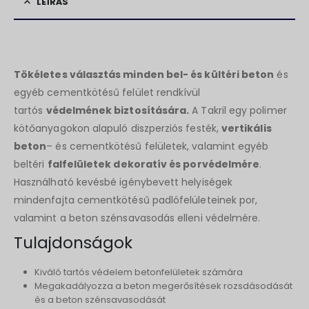
LEÍRÁS
Tökéletes választás minden bel- és kültéri beton
és
egyéb cementkötésű felület rendkívül
tartós
védelmének biztosítására.
A Takril egy polimer
kötőanyagokon alapuló diszperziós festék,
vertikális
beton
– és cementkötésű felületek, valamint egyéb
beltéri
falfelületek dekoratív és porvédelmére
.
Használható kevésbé igénybevett helyiségek
mindenfajta cementkötésű padlófelületeinek por,
valamint a beton szénsavasodás elleni védelmére.
Tulajdonságok
Kiváló tartós védelem betonfelületek számára
Megakadályozza a beton megerősítések rozsdásodását
és a beton szénsavasodását