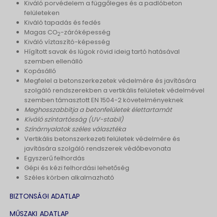
Kiváló porvédelem a függőleges és a padlóbeton
felületeken
Kiváló tapadás és fedés
Magas CO
-záróképesség
2
Kiváló víztaszító-képesség
Hígított savak és lúgok rövid ideig tartó hatásával
szemben ellenálló
Kopásálló
Megfelel a betonszerkezetek védelmére és javítására
szolgáló rendszerekben a vertikális felületek védelmével
szemben támasztott EN 1504-2 követelményeknek
Meghosszabbítja a betonfelületek élettartamát
Kiváló színtartósság (UV-stabil)
Színárnyalatok széles választéka
Vertikális betonszerkezeti felületek védelmére és
javítására szolgáló rendszerek védőbevonata
Egyszerű felhordás
Gépi és kézi felhordási lehetőség
Széles körben alkalmazható
BIZTONSÁGI ADATLAP
MŰSZAKI ADATLAP