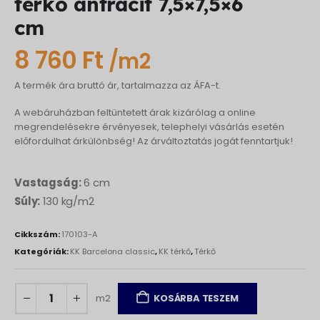
térkő antracit 7,5×7,5×6
cm
8 760
Ft
/m2
A termék ára bruttó ár, tartalmazza az ÁFA-t.
A webáruházban feltüntetett árak kizárólag a online
megrendelésekre érvényesek, telephelyi vásárlás esetén
előfordulhat árkülönbség! Az árváltoztatás jogát fenntartjuk!
Vastagság:
6 cm
Súly:
130 kg/m2
Cikkszám:
170103-A
Kategóriák:
KK Barcelona classic
,
KK térkő
,
Térkő
m2
KOSÁRBA TESZEM