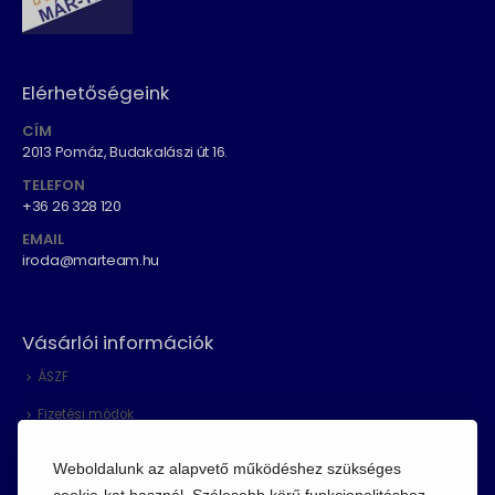
Elérhetőségeink
CÍM
2013 Pomáz, Budakalászi út 16.
TELEFON
+36 26 328 120
EMAIL
iroda@marteam.hu
Vásárlói információk
ÁSZF
Fizetési módok
Adatvédelem
Weboldalunk az alapvető működéshez szükséges
Cookie szabályzat