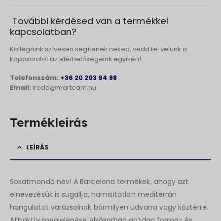
További kérdésed van a termékkel
kapcsolatban?
Kollégáink szívesen segítenek neked, vedd fel velünk a
kapcsolatot az elérhetőségeink egyikén!
Telefonszám:
+36 20 203 94 88
Email:
iroda@marteam.hu
Termékleírás
LEÍRÁS
Sokatmondó név! A Barcelona termékek, ahogy azt
elnevezésük is sugallja, hamisítatlan mediterrán
hangulatot varázsolnak bármilyen udvarra vagy köztérre.
Attraktív megjelenése elsősorban gazdag forma- és