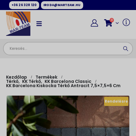
+36 26 328 120
IRODA@MARTEAM.HU
0
Kezdőlap
Termékek
Térkő
,
KK Térkő
,
KK Barcelona Classic
KK Barcelona Kiskocka Térkő Antracit 7,5×7,5×6 Cm
Rendelésre