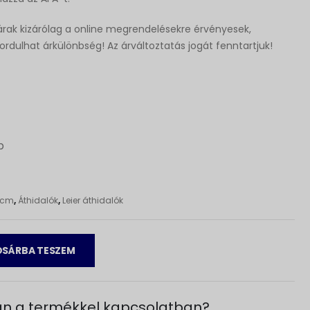
rak kizárólag a online megrendelésekre érvényesek,
fordulhat árkülönbség! Az árváltoztatás jogát fenntartjuk!
p
 9cm
,
Áthidalók
,
Leier áthidalók
SÁRBA TESZEM
n a termékkel kapcsolatban?