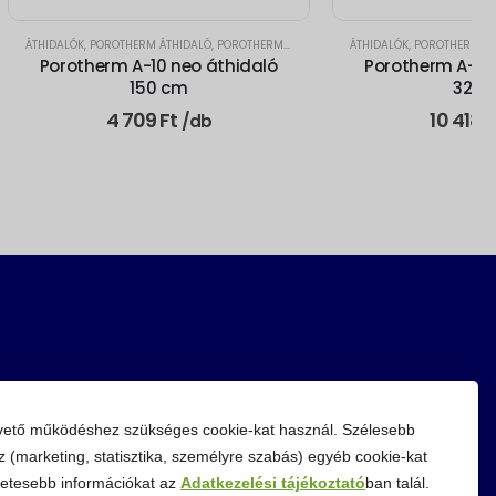
ÁTHIDALÓK
,
POROTHERM ÁTHIDALÓ
,
POROTHERM A-10 NEO ÁTHIDALÓ
ÁTHIDALÓK
,
POROTHERM ÁT
Porotherm A-10 neo áthidaló
Porotherm A-10
150 cm
325 
4 709
Ft
10 418
F
/db
vető működéshez szükséges cookie-kat használ. Szélesebb
z (marketing, statisztika, személyre szabás) egyéb cookie-kat
etesebb információkat az
Adatkezelési tájékoztató
ban talál.