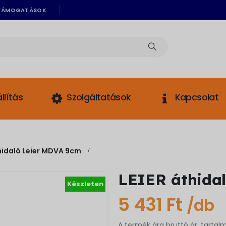
TÁMOGATÁSOK
llítás
Szolgáltatások
Kapcsolat
hidaló Leier MDVA 9cm
LEIER áthida
Készleten
5 431
Ft
/db
A termék ára bruttó ár, tartal