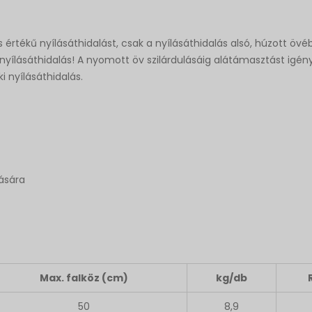
rtékű nyílásáthidalást, csak a nyílásáthidalás alsó, húzott övé
ékű nyílásáthidalás! A nyomott öv szilárdulásáig alátámasztást ig
i nyílásáthidalás.
zására
Max. falköz (cm)
kg/db
50
8,9