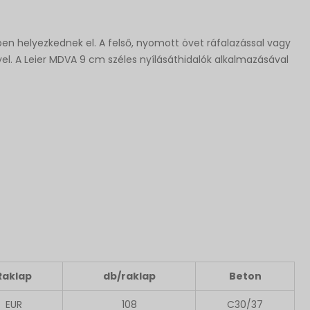
ben helyezkednek el. A felső, nyomott övet ráfalazással vagy
ényel. A Leier MDVA 9 cm széles nyílásáthidalók alkalmazásával
Raklap
db/raklap
Beton
EUR
108
C30/37