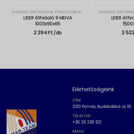
ÁTHIDALÓK
,
LEIER ÁTHIDALÓK
,
ÁTHIDALÓ LEIER MDVA 9CM
ÁTHIDALÓK
,
LEIER ÁTHI
LEIER áthidaló 9 MDVA
LEIER áth
1000x90x65
1500
2 394
Ft
3 53
/db
Elérhetőségeink
CÍM
2013 Pomáz, Budakalászi út 16.
TELEFON
+36 26 328 120
EMAIL