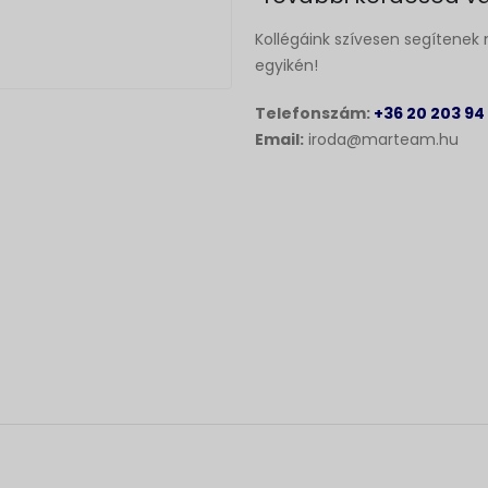
Kollégáink szívesen segítenek 
egyikén!
Telefonszám:
+36 20 203 94
Email:
iroda@marteam.hu