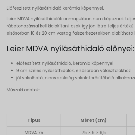
Előfeszített nyílásáthidaló kerámia köpennyel.
Leier MDVA nyílásáthidalók önmagukban nem képeznek teljes é
rábetonozással kell kialakítani, csak így jön létre teljes ért
elsősorban 10 és 20 cm vastag falszerkezetekben alakítható k
Leier MDVA nyílásáthidaló előnyei:
előfeszített nyílásáthidaló, kerámia köpennyel
9 cm széles nyílásáthidalók, elsősorban válaszfalakhoz
jól vakolható, nincs szükség vakolaterősítőháló alkalma
Műszaki adatok:
Típus
Méret (cm)
MDVA 75
75 × 9 × 6,5