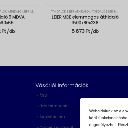
DALÓK
,
ÁTHIDALÓ LEIER MDVA 9CM
ÁTHIDALÓK
,
LEIER ÁTHIDALÓK
,
ÁTHIDALÓ LEIER MDE ELEMMAGAS
idaló 9 MDVA
LEIER MDE elemmagas áthidaló
x90x65
1500x80x238
2
Ft
5 673
Ft
/db
/db
Vásárlói információk
ÁSZF
Fizetési módok
Weboldalunk az alap
Adatvédelem
körű funkcionalitásho
engedélyezhet. Részl
Cookie szabályzat