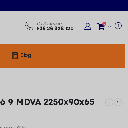
KÉRDÉSED VAN?
0
+36 26 328 120
Blog
ló 9 MDVA 2250x90x65
mazza az ÁFA-t.