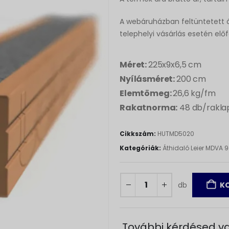
A webáruházban feltüntetett á
telephelyi vásárlás esetén elő
Méret:
225x9x6,5 cm
Nyílásméret:
200 cm
Elemtömeg:
26,6 kg/fm
Rakatnorma:
48 db/rakla
Cikkszám:
HUTMD5020
Kategóriák:
Áthidaló Leier MDVA
db
KO
További kérdésed va