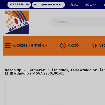
+36 26 328 120
IRODA@MARTEAM.HU
ÁLLÁS
RÓLUNK
Összes Termék
Akció
Szá
Kezdőlap
Termékek
Áthidalók
,
Leier Áthidalók
,
Át
LEIER Áthidaló 9 MDVA 2250x90x65