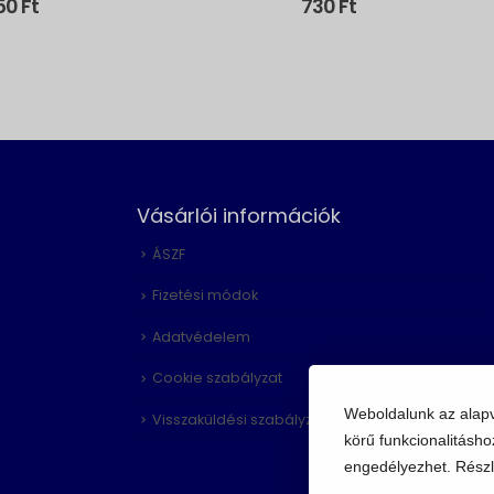
050
Ft
730
Ft
Vásárlói információk
ÁSZF
Fizetési módok
Adatvédelem
Cookie szabályzat
Weboldalunk az alap
Visszaküldési szabályzat
körű funkcionalitásho
engedélyezhet. Részl