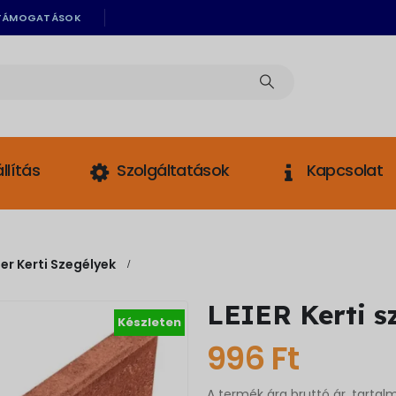
TÁMOGATÁSOK
llítás
Szolgáltatások
Kapcsolat
ier Kerti Szegélyek
LEIER Kerti s
Készleten
996
Ft
A termék ára bruttó ár, tartal