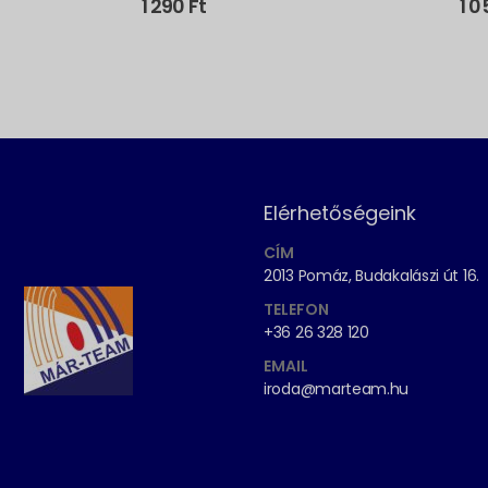
1 290
Ft
1 
Elérhetőségeink
CÍM
2013 Pomáz, Budakalászi út 16.
TELEFON
+36 26 328 120
EMAIL
iroda@marteam.hu