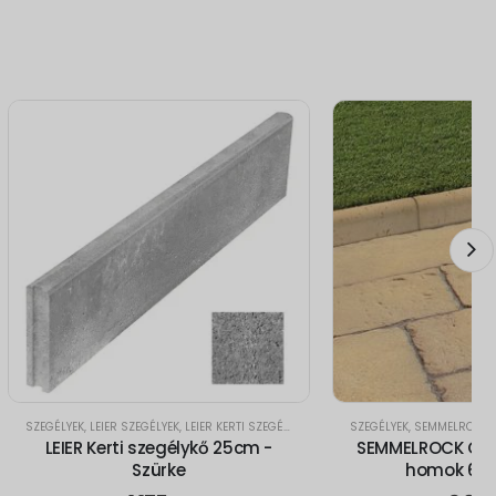
SZEGÉLYEK
,
LEIER SZEGÉLYEK
,
LEIER KERTI SZEGÉLYEK
SZEGÉLYEK
,
SEMMELROCK S
LEIER Kerti szegélykő 25cm -
SEMMELROCK Old
Szürke
homok 60x