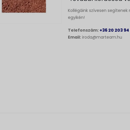
Kollégáink szívesen segítenek 
egyikén!
Telefonszám:
+36 20 203 94
Email:
iroda@marteam.hu