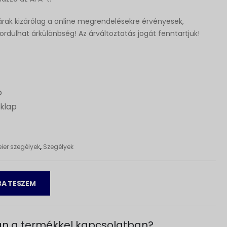
rak kizárólag a online megrendelésekre érvényesek,
fordulhat árkülönbség! Az árváltoztatás jogát fenntartjuk!
m
p
aklap
eier szegélyek
,
Szegélyek
A TESZEM
n a termékkel kapcsolatban?