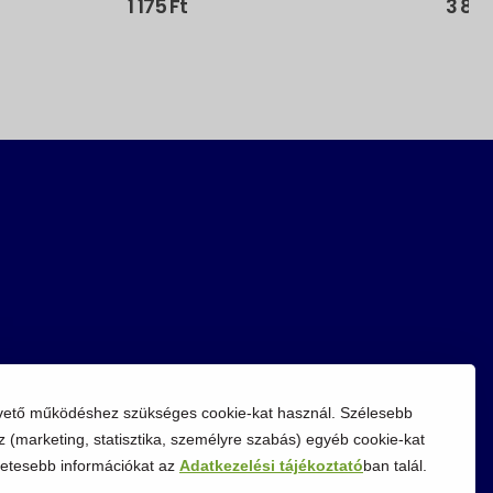
1 175
Ft
3 89
vető működéshez szükséges cookie-kat használ. Szélesebb
z (marketing, statisztika, személyre szabás) egyéb cookie-kat
etesebb információkat az
Adatkezelési tájékoztató
ban talál.