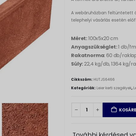
A webáruházban feltüntetett á
telephelyi vásárlás esetén elő
Méret:
100x5x20 cm
Anyagszükséglet:
1 db/f
Rakatnorma
: 60 db/rakla
Súly:
22,4 kg/db, 1364 kg/r
Cikkszám:
HUTJS6466
Kategóriák:
Leier kerti szegélyek
,
L
KOSÁRB
További kérdésed va