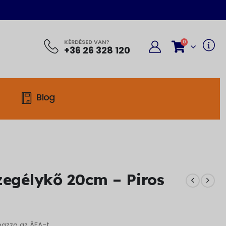
KÉRDÉSED VAN?
0
+36 26 328 120
Blog
zegélykő 20cm – Piros
mazza az ÁFA-t.