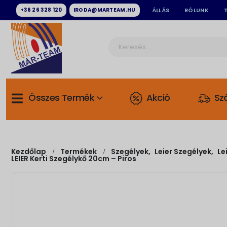
+36 26 328 120
IRODA@MARTEAM.HU
ÁLLÁS
RÓLUNK
Összes Termék
Akció
Szá
Kezdőlap
Termékek
Szegélyek
,
Leier Szegélyek
,
Le
LEIER Kerti Szegélykő 20cm – Piros