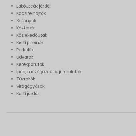
Lakóutcák járdái
Kocsifelhajtók
Sétányok
Közterek
Közlekedőutak
Kerti pihenők
Parkolók
Udvarok
Kerékpárutak
Ipari, mezőgazdasági területek
Tűzrakók
Virágágyások
Kerti járdák