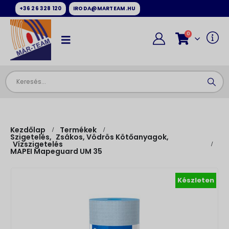
+36 26 328 120
IRODA@MARTEAM.HU
0
Kezdőlap
Termékek
Szigetelés
,
Zsákos, Vödrös Kötőanyagok
,
Vízszigetelés
MAPEI Mapeguard UM 35
Készleten