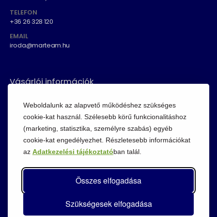
TELEFON
+36 26 328 120
EMAIL
iroda@marteam.hu
Vásárlói információk
ÁSZF
Weboldalunk az alapvető működéshez szükséges
Fizetési módok
cookie-kat használ. Szélesebb körű funkcionalitáshoz
(marketing, statisztika, személyre szabás) egyéb
Adatvédelem
cookie-kat engedélyezhet. Részletesebb információkat
Cookie szabályzat
az
Adatkezelési tájékoztató
ban talál.
Visszaküldési szabályzat
Összes elfogadása
Szükségesek elfogadása