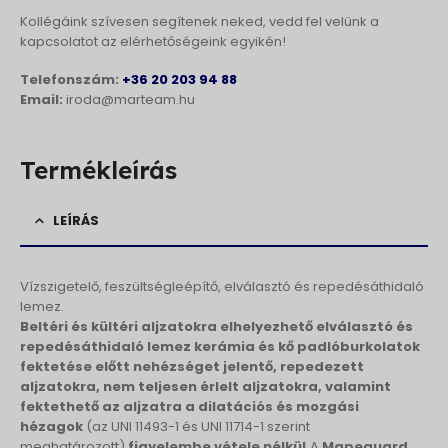
Kollégáink szívesen segítenek neked, vedd fel velünk a
kapcsolatot az elérhetőségeink egyikén!
Telefonszám:
+36 20 203 94 88
Email:
iroda@marteam.hu
Termékleírás
LEÍRÁS
Vízszigetelő, feszültségleépítő, elválasztó és repedésáthidaló
lemez.
Beltéri és kültéri aljzatokra elhelyezhető elválasztó és
repedésáthidaló lemez kerámia és kő padlóburkolatok
fektetése előtt nehézséget jelentő, repedezett
aljzatokra, nem teljesen érlelt aljzatokra, valamint
fektethető az aljzatra a dilatációs és mozgási
hézagok
(az UNI 11493-1 és UNI 11714-1 szerint
meghatározott)
figyelembe vétele nélkül.
A
Mapeguard