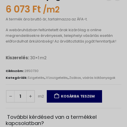
6 073
Ft
/m2
A termék ára bruttó ár, tartalmazza az ÁFA-t.
A webáruházban feltüntetett árak kizárólag a online
megrendelésekre érvényesek, telephelyi vásárlás esetén
előfordulhat árkülönbség! Az árváltoztatás jogát fenntartjuk!
Kiszerelés:
30×1 m2
Cikkszám:
2850730
Kategóriák:
Szigetelés
,
Vízszigetelés
,
Zsákos, vödrös kötőanyagok
m2
KOSÁRBA TESZEM
További kérdésed van a termékkel
kapcsolatban?