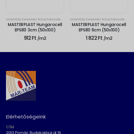
ERPLAST HUNGAROCELL EPS80
SZIGETELÉS
,
EXPANDÁLT POLISZTIROLHAB HŐSZIGETELŐ LEMEZ (EPS)
SZIGETELÉS
,
EXPANDÁLT POLISZTIROLHAB HŐSZIGETELŐ LEMEZ (EPS)
,
MASTERPLAST EPS
,
MASTERP
MASTERPLAST Hungarocell
MASTERPLAST Hungarocell
EPS80 3cm (50x100)
EPS80 6cm (50x100)
912
Ft
1 822
Ft
/m2
/m2
Elérhetőségeink
CÍM
2013 Pomáz, Budakalászi út 16.