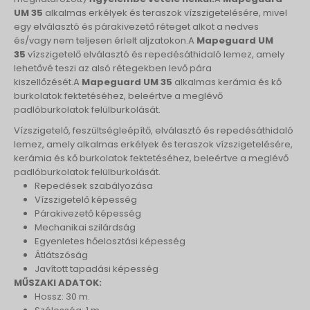
UM 35
alkalmas erkélyek és teraszok vízszigetelésére, mivel
egy elválasztó és párakivezető réteget alkot a nedves
és/vagy nem teljesen érlelt aljzatokon.A
Mapeguard UM
35
vízszigetelő elválasztó és repedésáthidaló lemez, amely
lehetővé teszi az alsó rétegekben levő pára
kiszellőzését.A
Mapeguard UM 35
alkalmas kerámia és kő
burkolatok fektetéséhez, beleértve a meglévő
padlóburkolatok felülburkolását.
Vízszigetelő, feszültségleépítő, elválasztó és repedésáthidaló
lemez, amely alkalmas erkélyek és teraszok vízszigetelésére,
kerámia és kő burkolatok fektetéséhez, beleértve a meglévő
padlóburkolatok felülburkolását.
Repedések szabályozása
Vízszigetelő képesség
Párakivezető képesség
Mechanikai szilárdság
Egyenletes hőelosztási képesség
Átlátszóság
Javított tapadási képesség
MŰSZAKI ADATOK:
Hossz: 30 m.