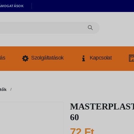
ÁMOGATÁSOK
tás
Szolgáltatások
Kapcsolat
ítők
MASTERPLAST Ak
60
72
Ft