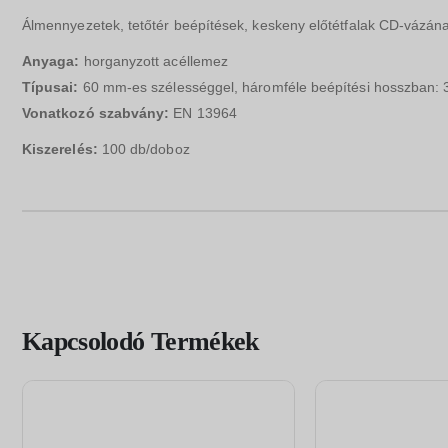
Álmennyezetek, tetőtér beépítések, keskeny előtétfalak CD-vázána
Anyaga:
horganyzott acéllemez
Típusai:
60 mm-es szélességgel, háromféle beépítési hosszban
Vonatkozó szabvány:
EN 13964
Kiszerelés:
100 db/doboz
Kapcsolodó Termékek