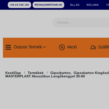
+36 26 328 120
IRODA@MARTEAM.HU
ÁLLÁS
RÓLUNK
T
Összes Termék
Akció
Szállí
Kezdőlap
Termékek
Gipszkarton
,
Gipszkarton Kiegész
MASTERPLAST Akusztikus Lengőkengyel 30-60