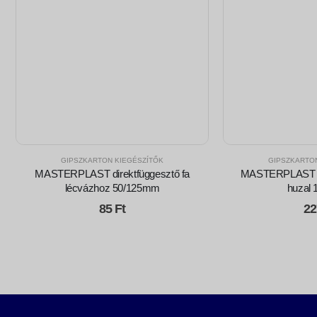
GIPSZKARTON KIEGÉSZÍTŐK
GIPSZKARTO
MASTERPLAST direktfüggesztő fa
MASTERPLAST s
lécvázhoz 50/125mm
huzal
85
Ft
2