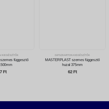
N KIEGÉSZÍTŐK
GIPSZKARTON KIEGÉSZÍTŐK
zemes függesztő
MASTERPLAST szemes függesztő
 1500mm
huzal 375mm
27
Ft
62
Ft