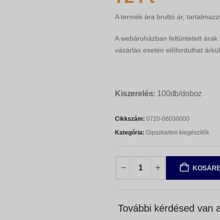
A termék ára bruttó ár, tartalmazz
A webáruházban feltüntetett árak
vásárlás esetén előfordulhat árkül
Kiszerelés:
100db/doboz
Cikkszám:
0720-06030000
Kategória:
Gipszkarton kiegészítők
KOSÁRB
További kérdésed van a