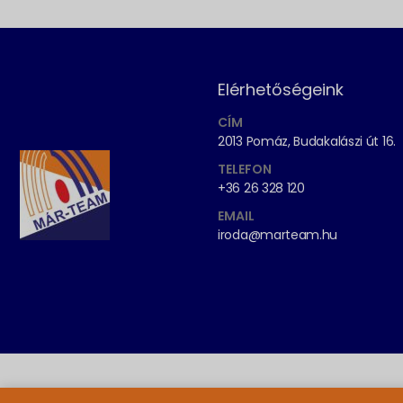
Elérhetőségeink
CÍM
2013 Pomáz, Budakalászi út 16.
TELEFON
+36 26 328 120
EMAIL
iroda@marteam.hu