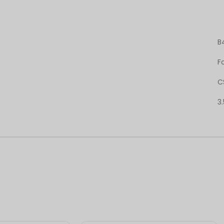
B
F
C
3.