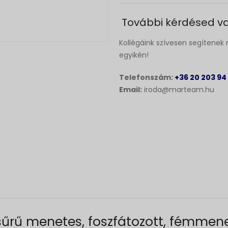
További kérdésed va
Kollégáink szívesen segítenek 
egyikén!
Telefonszám:
+36 20 203 94
Email:
iroda@marteam.hu
 sűrű menetes, foszfátozott, fémmen