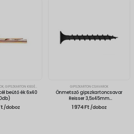
OK
,
GIPSZKARTON KIEGÉSZÍTŐK
GIPSZKARTON CSAVAROK
él beütő ék 6x40
Önmetsző gipszkartoncsavar
00db)
Reisser 3,5x45mm
(200db/doboz)
Ft
1 974
Ft
/doboz
/doboz