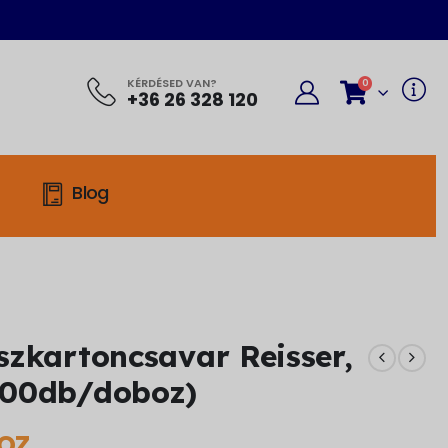
KÉRDÉSED VAN?
0
+36 26 328 120
Blog
zkartoncsavar Reisser,
000db/doboz)
oz