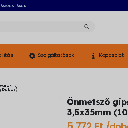
TÁMOGATÁSOK
llítás
Szolgáltatások
Kapcsolat
varok
b/doboz)
Önmetsző gips
3,5x35mm (1
5 772
Ft
/dob