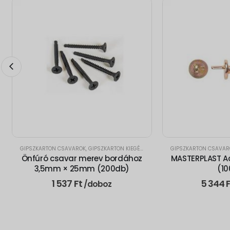
GIPSZKARTON CSAVAROK
,
GIPSZKARTON KIEGÉSZÍTŐK
GIPSZKARTON CSAVAR
Önfúró csavar merev bordához
MASTERPLAST Ac
3,5mm × 25mm (200db)
(1
1 537
Ft
5 344
/doboz