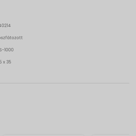
40214
oszfátozott
S-1000
5 x 35