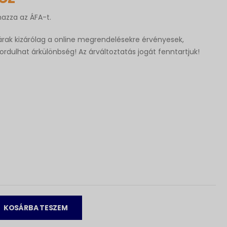
mazza az ÁFA-t.
rak kizárólag a online megrendelésekre érvényesek,
fordulhat árkülönbség! Az árváltoztatás jogát fenntartjuk!
KOSÁRBA TESZEM