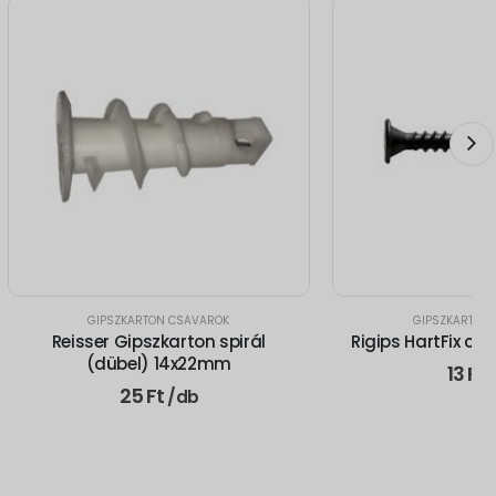
GIPSZKARTON CSAVAROK
GIPSZKARTON
Reisser Gipszkarton spirál
Rigips HartFix c
(dübel) 14x22mm
13
Ft
25
Ft
/db