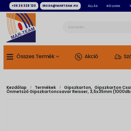
+36 26 328 120
IRODA@MARTEAM.HU
ÁLLÁS
RÓLUNK
Összes Termék
Akció
Szá
Kezdőlap
Termékek
Gipszkarton
,
Gipszkarton Csa
Önmetsző Gipszkartoncsavar Reisser, 3,5x35mm (1000d