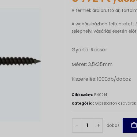
A termék ára bruttó ár, tartal
A webáruházban feltüntetett á
telephelyi vásárlás esetén elő
Gyártó: Reisser
Méret: 3,5x35mm
Kiszerelés: 1000db/doboz
Cikkszám:
B40214
Kategória:
Gipszkarton csavarok
doboz