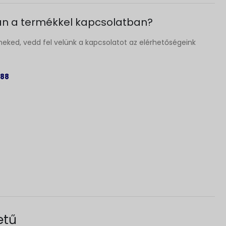
n a termékkel kapcsolatban?
neked, vedd fel velünk a kapcsolatot az elérhetőségeink
 88
etű