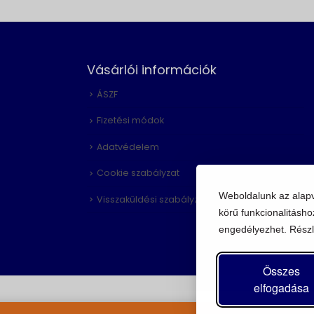
Vásárlói információk
ÁSZF
Fizetési módok
Adatvédelem
Cookie szabályzat
Weboldalunk az alap
Visszaküldési szabályzat
körű funkcionalitásho
engedélyezhet. Részl
Összes
elfogadása