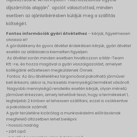
díjszámítás alapján" opciót választottad, minden
esetben az ajánlatkérésben küldjük meg a szállítás
költségét.
Fontos információk gyári átvételhez
– kérjük, figyelmesen
olvassa el!
A gördülékeny és gyors átvétel érdekében kérjük, gyári átvétel
esetén az alábbiakra kiemelten figyeljen:
Az átvétel során minden esetben hivatkozzon a Már-Team
Kft.-re, és hozza magával a gyári visszaigazolást, amelyet
kollégáink előzetesen megküldenek Önnek.
Fontos: Az áru átvételéhez targoncával pakolható járművel
kell érkezni, akkor is, ha kisebb mennyiségű terméket vásárolt.
Nagyobb mennyiségű rendelés esetén kérjük, olyan méretű
járművel érkezzen, amely lehetővé teszi, hogy a termékeket 1,
legfeljebb 2 körben el lehessen szállítani, ezzel is csökkentve
a pakolások számát.
A gyár területére kizárólag a munkavédelmi előírásoknak
megfelelő öltözetben lehet belépni:
• hosszú nadrág
• zárt cipő