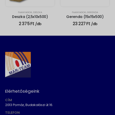
FAANYAGOK
,
DESZKA
FAANYAGOK
,
GERENDA
Deszka (2,5x10x500)
Gerenda (15x15x500)
2 375
Ft
23 227
Ft
/db
/db
Elérhetőségeink
CÍM
2013 Pomáz, Budakalászi út 16.
TELEFON