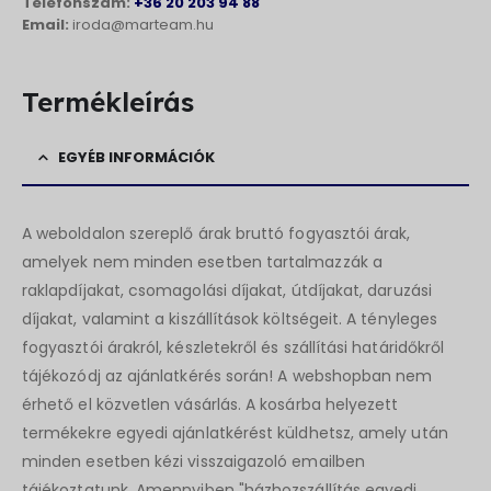
Telefonszám:
+36 20 203 94 88
Email:
iroda@marteam.hu
Termékleírás
EGYÉB INFORMÁCIÓK
A weboldalon szereplő árak bruttó fogyasztói árak,
amelyek nem minden esetben tartalmazzák a
raklapdíjakat, csomagolási díjakat, útdíjakat, daruzási
díjakat, valamint a kiszállítások költségeit. A tényleges
fogyasztói árakról, készletekről és szállítási határidőkről
tájékozódj az ajánlatkérés során! A webshopban nem
érhető el közvetlen vásárlás. A kosárba helyezett
termékekre egyedi ajánlatkérést küldhetsz, amely után
minden esetben kézi visszaigazoló emailben
tájékoztatunk. Amennyiben "házhozszállítás egyedi