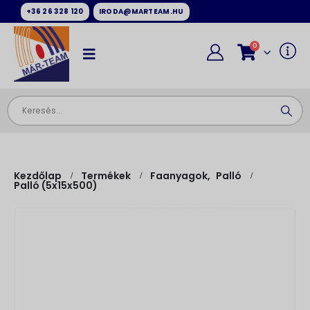
+36 26 328 120
IRODA@MARTEAM.HU
0
Kezdőlap
Termékek
Faanyagok
,
Palló
Palló (5x15x500)