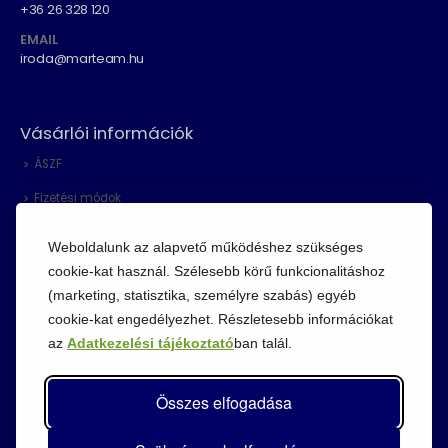
+36 26 328 120
EMAIL
iroda@marteam.hu
Vásárlói információk
ÁSZF
Fizetési módok
Adatvédelem
Weboldalunk az alapvető működéshez szükséges
Cookie szabályzat
cookie-kat használ. Szélesebb körű funkcionalitáshoz
(marketing, statisztika, személyre szabás) egyéb
Visszaküldési szabályzat
cookie-kat engedélyezhet. Részletesebb információkat
az
Adatkezelési tájékoztató
ban talál.
Összes elfogadása