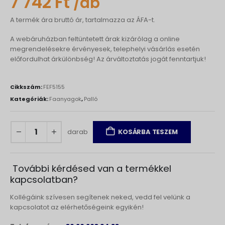
7 742
Ft
/db
A termék ára bruttó ár, tartalmazza az ÁFA-t.
A webáruházban feltüntetett árak kizárólag a online
megrendelésekre érvényesek, telephelyi vásárlás esetén
előfordulhat árkülönbség! Az árváltoztatás jogát fenntartjuk!
Cikkszám:
FEF5155
Kategóriák:
Faanyagok
,
Palló
darab
KOSÁRBA TESZEM
További kérdésed van a termékkel
kapcsolatban?
Kollégáink szívesen segítenek neked, vedd fel velünk a
kapcsolatot az elérhetőségeink egyikén!