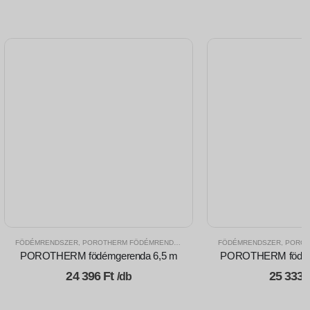
FÖDÉMRENDSZER
,
POROTHERM FÖDÉMRENDSZER
FÖDÉMRENDSZER
,
POROTH
POROTHERM födémgerenda 6,5 m
POROTHERM födém
24 396
Ft
25 333
/db