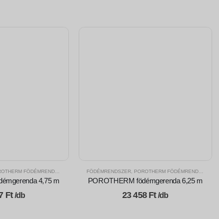
OTHERM FÖDÉMRENDSZER
FÖDÉMRENDSZER
,
POROTHERM FÖDÉMRENDSZER
mgerenda 4,75 m
POROTHERM födémgerenda 6,25 m
27
Ft
23 458
Ft
/db
/db