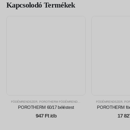
Kapcsolodó Termékek
FÖDÉMRENDSZER
,
POROTHERM FÖDÉMRENDSZER
FÖDÉMRENDSZER
,
POR
POROTHERM 60/17 béléstest
POROTHERM födé
947
Ft
17 8
/db