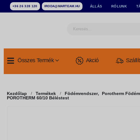
+36 26 328 120
IRODA@MARTEAM.HU
ÁLLÁS
RÓLUNK
T
Összes Termék
Akció
Szállí
Kezdőlap
Termékek
Födémrendszer
,
Porotherm Födém
POROTHERM 60/10 Béléstest