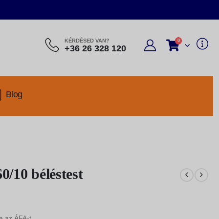
KÉRDÉSED VAN?
0
+36 26 328 120
Blog
10 béléstest
a az ÁFA-t.