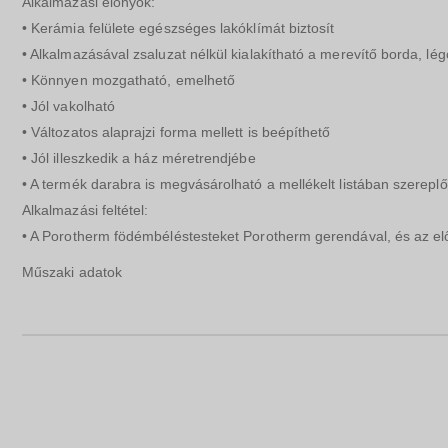
Alkalmazási előnyök:
• Kerámia felülete egészséges lakóklímát biztosít
• Alkalmazásával zsaluzat nélkül kialakítható a merevítő borda, lé
• Könnyen mozgatható, emelhető
• Jól vakolható
• Változatos alaprajzi forma mellett is beépíthető
• Jól illeszkedik a ház méretrendjébe
• A termék darabra is megvásárolható a mellékelt listában szerepl
Alkalmazási feltétel:
• A Porotherm födémbéléstesteket Porotherm gerendával, és az előír
Műszaki adatok