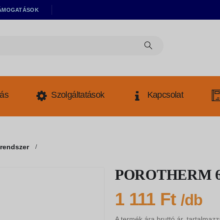
ÁMOGATÁSOK
tás
Szolgáltatások
Kapcsolat
rendszer
POROTHERM 60/
1 111
Ft
/db
A termék ára bruttó ár, tartalmazz