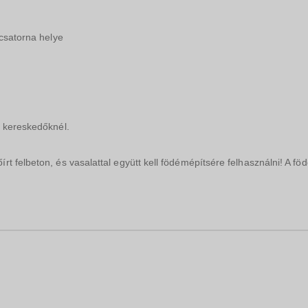
gcsatorna helye
ő kereskedőknél.
t felbeton, és vasalattal együtt kell födémépítsére felhasználni! A f