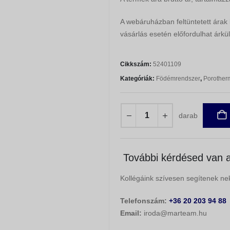
A webáruházban feltüntetett árak
vásárlás esetén előfordulhat árkül
Cikkszám:
52401109
Kategóriák:
Födémrendszer
,
Porother
darab
További kérdésed van a
Kollégáink szívesen segítenek nek
Telefonszám:
+36 20 203 94 88
Email:
iroda@marteam.hu