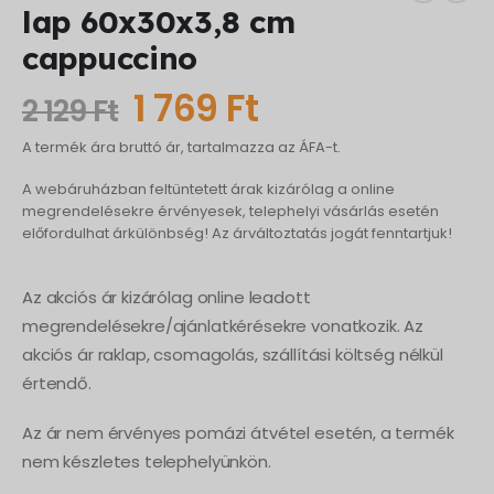
lap 60x30x3,8 cm
cappuccino
Original
Current
1 769
Ft
2 129
Ft
price
price
A termék ára bruttó ár, tartalmazza az ÁFA-t.
was:
is:
A webáruházban feltüntetett árak kizárólag a online
2
1
megrendelésekre érvényesek, telephelyi vásárlás esetén
előfordulhat árkülönbség! Az árváltoztatás jogát fenntartjuk!
129 Ft.
769 Ft.
Az akciós ár kizárólag online leadott
megrendelésekre/ajánlatkérésekre vonatkozik. Az
akciós ár raklap, csomagolás, szállítási költség nélkül
értendő.
Az ár nem érvényes pomázi átvétel esetén, a termék
nem készletes telephelyünkön.