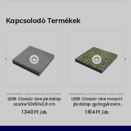
Kapcsolodó Termékek
JÁRDALAPOK
,
LEIER JÁRDALAP
,
LEIER CLASSIC-LINE
JÁRDALAPOK
,
LEIER JÁRDALAP
,
LEIER CLASSIC-LINE
LEIER Classic-Line járdalap
LEIER Classic-Line mosott
szürke 50x50x3,8 cm
járdalap gyöngykavics
50x50x3,8 cm
t
1 340
Ft
1 614
Ft
/db
/db