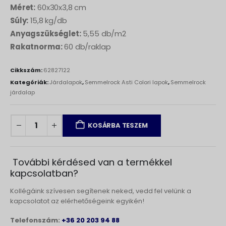
Méret:
60x30x3,8 cm
Súly:
15,8 kg/db
Anyagszükséglet:
5,55 db/m2
Rakatnorma:
60 db/raklap
Cikkszám:
62827122
Kategóriák:
Járdalapok
,
Semmelrock Asti Colori lapok
,
Semmelrock
járdalap
KOSÁRBA TESZEM
További kérdésed van a termékkel
kapcsolatban?
Kollégáink szívesen segítenek neked, vedd fel velünk a
kapcsolatot az elérhetőségeink egyikén!
Telefonszám:
+36 20 203 94 88