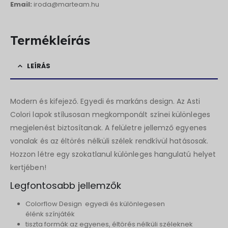
Email:
iroda@marteam.hu
Termékleírás
LEÍRÁS
Modern és kifejező. Egyedi és markáns design. Az Asti
Colori lapok stílusosan megkomponált színei különleges
megjelenést biztosítanak. A felületre jellemző egyenes
vonalak és az éltörés nélküli szélek rendkívül hatásosak.
Hozzon létre egy szokatlanul különleges hangulatú helyet
kertjében!
Legfontosabb jellemzők
Colorflow Design  egyedi és különlegesen
élénk színjáték
tiszta formák az egyenes, éltörés nélküli széleknek