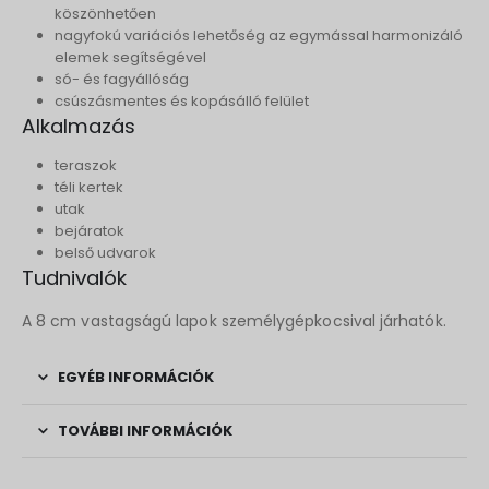
köszönhetően
nagyfokú variációs lehetőség az egymással harmonizáló
elemek segítségével
só- és fagyállóság
csúszásmentes és kopásálló felület
Alkalmazás
teraszok
téli kertek
utak
bejáratok
belső udvarok
Tudnivalók
A 8 cm vastagságú lapok személygépkocsival járhatók.
EGYÉB INFORMÁCIÓK
TOVÁBBI INFORMÁCIÓK