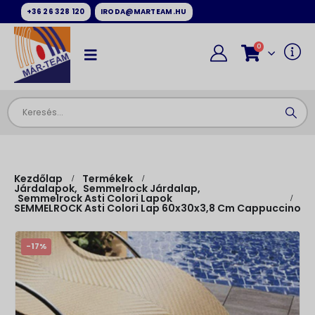
+36 26 328 120
IRODA@MARTEAM.HU
0
Kezdőlap
Termékek
Járdalapok
,
Semmelrock Járdalap
,
Semmelrock Asti Colori Lapok
SEMMELROCK Asti Colori Lap 60x30x3,8 Cm Cappuccino
-17%