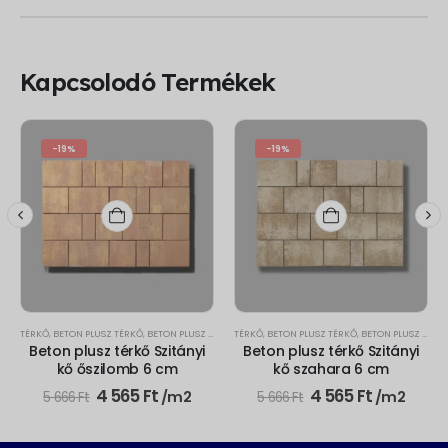
Kapcsolodó Termékek
-19%
-19%
TÉRKŐ
,
BETON PLUSZ TÉRKŐ
,
BETON PLUSZ SZITÁNYI KŐ
TÉRKŐ
,
BETON PLUSZ TÉRKŐ
,
BETON PLUSZ SZITÁNYI KŐ
Beton plusz térkő Szitányi
Beton plusz térkő Szitányi
kő őszilomb 6 cm
kő szahara 6 cm
Original
Current
Original
Current
4 565
Ft
4 565
Ft
/m2
/m2
5 666
Ft
5 666
Ft
price
price
price
price
was:
is:
was:
is:
5
4
5
4