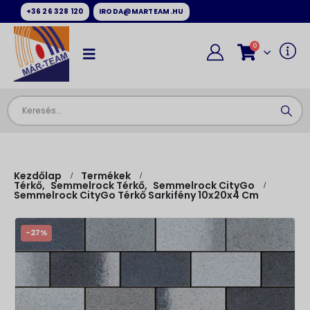
+36 26 328 120
IRODA@MARTEAM.HU
0
Kezdőlap
Termékek
Térkő
,
Semmelrock Térkő
,
Semmelrock CityGo
Semmelrock CityGo Térkő Sarkifény 10x20x4 Cm
-27%