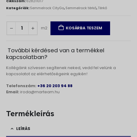
Cikkszám:
628211017
Kategóriák:
Semmelrock CityGo
,
Semmelrock térkő
,
Térkő
m2
KOSÁRBA TESZEM
További kérdésed van a termékkel
kapcsolatban?
Kollégáink szívesen segítenek neked, vedd fel velünk a
kapcsolatot az elérhetőségeink egyikén!
Telefonszám:
+36 20 203 94 88
Email:
iroda@marteam.hu
Termékleírás
LEÍRÁS