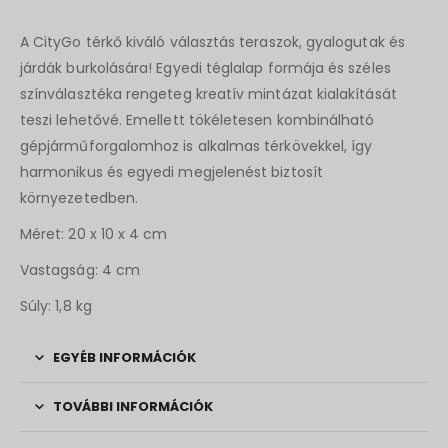
A CityGo térkő kiváló választás teraszok, gyalogutak és
járdák burkolására! Egyedi téglalap formája és széles
színválasztéka rengeteg kreatív mintázat kialakítását
teszi lehetővé. Emellett tökéletesen kombinálható
gépjárműforgalomhoz is alkalmas térkövekkel, így
harmonikus és egyedi megjelenést biztosít
környezetedben.
Méret: 20 x 10 x 4 cm
Vastagság: 4 cm
Súly: 1,8 kg
EGYÉB INFORMÁCIÓK
TOVÁBBI INFORMÁCIÓK