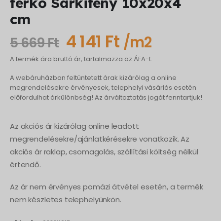
térkő Sarkifény 10x20x4
cm
Original
Current
4 141
Ft
/m2
5 669
Ft
price
price
A termék ára bruttó ár, tartalmazza az ÁFA-t.
was:
is:
A webáruházban feltüntetett árak kizárólag a online
5
4
megrendelésekre érvényesek, telephelyi vásárlás esetén
előfordulhat árkülönbség! Az árváltoztatás jogát fenntartjuk!
669 Ft.
141 Ft.
Az akciós ár kizárólag online leadott
megrendelésekre/ajánlatkérésekre vonatkozik. Az
akciós ár raklap, csomagolás, szállítási költség nélkül
értendő.
Az ár nem érvényes pomázi átvétel esetén, a termék
nem készletes telephelyünkön.