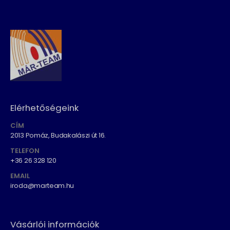
666 Ft.
565 Ft.
666 Ft.
565 Ft.
Elérhetőségeink
CÍM
2013 Pomáz, Budakalászi út 16.
TELEFON
+36 26 328 120
EMAIL
iroda@marteam.hu
Vásárlói információk