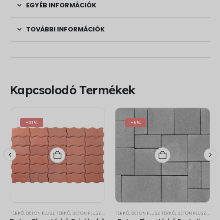
EGYÉB INFORMÁCIÓK
TOVÁBBI INFORMÁCIÓK
Kapcsolodó Termékek
-10%
-5%
TÉRKŐ
,
BETON PLUSZ TÉRKŐ
,
BETON PLUSZ CZIRÁKY KŐ
TÉRKŐ
,
BETON PLUSZ TÉRKŐ
,
BETON PLUSZ FESTETICS KŐ