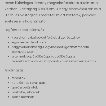
révén különleges látvány megvalósítására is alkalmas a
kertben. Vastagság 6 és 8 cm. A nagy elemválaszték és a
8 cm-es vastagságú méretek miatt közterek, parkolók
építésére is használható.
Legfontosabb jellemzők:
kvarchomokkal kevert felület, diszkrét színek
egyszerűen lerakható
nagy variálhatóságú, egymáshoz igazított méretű
elemválaszték
a termék kopásállósága, fagyállósága a
termékszabvány legszigorúbb követelményeit elégíti ki
Alkalmazás:
teraszok
kerti és ház körüli utak
garázsbejáratok
parkolók, előterek
belső udvarok