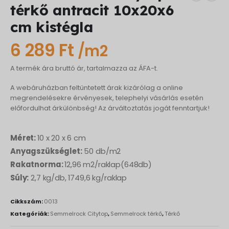
térkő antracit 10x20x6
cm kistégla
6 289
Ft
/m2
A termék ára bruttó ár, tartalmazza az ÁFA-t.
A webáruházban feltüntetett árak kizárólag a online
megrendelésekre érvényesek, telephelyi vásárlás esetén
előfordulhat árkülönbség! Az árváltoztatás jogát fenntartjuk!
Méret:
10 x 20 x 6 cm
Anyagszükséglet:
50 db/m2
Rakatnorma:
12,96 m2/raklap(648db)
Súly:
2,7 kg/db, 1749,6 kg/raklap
Cikkszám:
0013
Kategóriák:
Semmelrock Citytop
,
Semmelrock térkő
,
Térkő