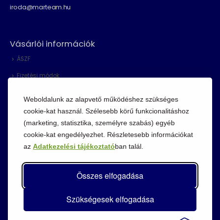
iroda@marteam.hu
Vásárlói információk
ÁSZF
Fizetési módok
Adatvédelem
Weboldalunk az alapvető működéshez szükséges
Cookie szabályzat
cookie-kat használ. Szélesebb körű funkcionalitáshoz
(marketing, statisztika, személyre szabás) egyéb
Visszaküldési szabályzat
cookie-kat engedélyezhet. Részletesebb információkat
az
Adatkezelési tájékoztató
ban talál.
Összes elfogadása
Szükségesek elfogadása