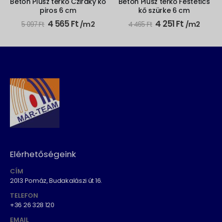
Beton Plusz térkő Cziráky kő
Beton Plusz térkő Festetics
piros 6 cm
kő szürke 6 cm
Original
Current
Original
Current
4 565
Ft
4 251
Ft
/m2
/m2
5 097
Ft
4 465
Ft
price
price
price
price
was:
is:
was:
is:
5
4
4
4
097 Ft.
565 Ft.
465 Ft.
251 Ft.
Elérhetőségeink
CÍM
2013 Pomáz, Budakalászi út 16.
TELEFON
+36 26 328 120
EMAIL