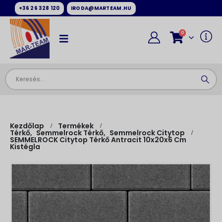
+36 26 328 120
IRODA@MARTEAM.HU
0
Kezdőlap
Termékek
Térkő
,
Semmelrock Térkő
,
Semmelrock Citytop
SEMMELROCK Citytop Térkő Antracit 10x20x6 Cm
Kistégla