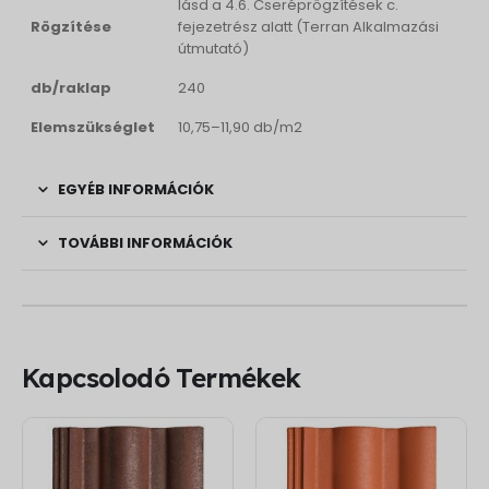
lásd a 4.6. Cseréprögzítések c.
Rögzítése
fejezetrész alatt (Terran Alkalmazási
útmutató)
db/raklap
240
Elemszükséglet
10,75–11,90 db/m2
EGYÉB INFORMÁCIÓK
TOVÁBBI INFORMÁCIÓK
Kapcsolodó Termékek