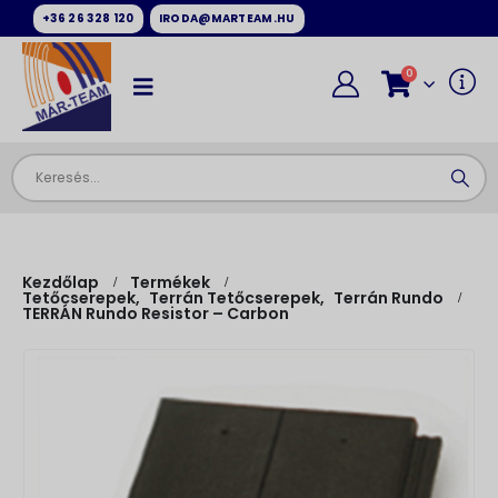
+36 26 328 120
IRODA@MARTEAM.HU
0
Kezdőlap
Termékek
Tetőcserepek
,
Terrán Tetőcserepek
,
Terrán Rundo
TERRÁN Rundo Resistor – Carbon