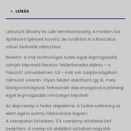
LEÍRÁS
Letisztult látvány és üde természetesség. A modern kor
építészeti igényeit követő, de továbbra is a klasszikus
stílust kedvelők választása.
Resistor: A mai technológiai tudás egyik legmagasabb
szintjét képviselő Resistor felületkezelési eljárás – a
fokozott színvédelmen túl – már sok tulajdonságában
túlmutat a korán. Olyan felület alakítható így ki, mely
kidolgozottságával, felhasznált alapanyagaival a jelenlegi
egyik legmagasabb minőséget képviseli.
Az alapcserép a fedés alapeleme. A fedési szélesség az
elem egész számú többszöröse legyen!
A cserepeket kötésben, 1/4 cserépnyi eltolással kell
beépíteni. A cserép sík alakjából adódóan nagyobb