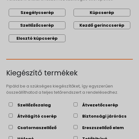
Szegélycserép
Kúpcserép
Szellőzőcserép
Kezdő gerinccserép
Elosztó kúpcserép
Kiegészítő termékek
Pipáld be a szükséges kiegészítőket, így egyszerűen
összeállíthatod a teljes tetőrendszert a rendelésedhez.
Szellőzőszalag
Átvezetőcserép
Átvilágító cserép
Biztonsági járórács
Csatornaszellőző
Ereszszellőző elem
Hófogó
Tetőkibúvó