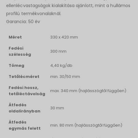
ellenlécvastagságok kialakítása ajánlott, mint a hullámos
profilú termékvonalaknál.
Garancia: 50 év
Méret
330 x 420 mm
Fedési
300 mm
szélesség
Tömeg
4,40 kg/db
Tetőlécméret
min. 30/50 mm
Fedési hossz,
max. 340 mm (hajlásszögtől függően)
tetőléctávolság
Átfedés
30 mm
oldalirányban
Átfedés
min. 80 mm (hajlásszögtől függően)
egymás felett