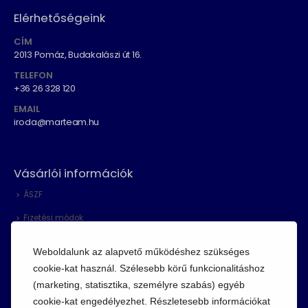
Elérhetőségeink
CÍM
2013 Pomáz, Budakalászi út 16.
TELEFON
+36 26 328 120
EMAIL
iroda@marteam.hu
Vásárlói információk
ÁSZF
Fizetési módok
Adatvédelem
Weboldalunk az alapvető működéshez szükséges
Cookie szabályzat
cookie-kat használ. Szélesebb körű funkcionalitáshoz
(marketing, statisztika, személyre szabás) egyéb
Visszaküldési szabályzat
cookie-kat engedélyezhet. Részletesebb információkat