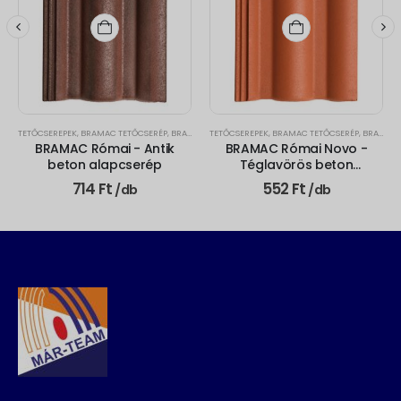
TETŐCSEREPEK
,
BRAMAC TETŐCSERÉP
,
BRAMAC RÓMAI
TETŐCSEREPEK
,
BRAMAC TETŐCSERÉP
,
BRAMAC RÓMAI
BRAMAC Római - Antik
BRAMAC Római Novo -
beton alapcserép
Téglavörös beton
alapcserép
714
Ft
552
Ft
/db
/db