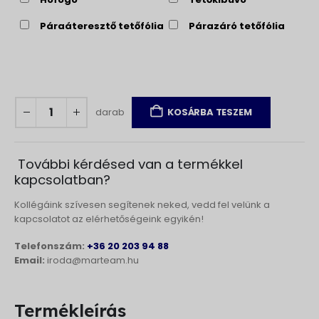
Páraáteresztő tetőfólia
Párazáró tetőfólia
darab
KOSÁRBA TESZEM
További kérdésed van a termékkel
kapcsolatban?
Kollégáink szívesen segítenek neked, vedd fel velünk a
kapcsolatot az elérhetőségeink egyikén!
Telefonszám:
+36 20 203 94 88
Email:
iroda@marteam.hu
Termékleírás