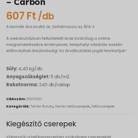
– Carbon
607
Ft
/db
A termék ára bruttó ár, tartalmazza az ÁFA-t.
A webáruházban feltüntetett árak kizárólag a online
megrendelésekre érvényesek, telephelyi vásárlás esetén
előfordulhat árkülönbség! Az árváltoztatás jogát fenntartjuk!
Súly:
4,40 kg/db
Anyagszükséglet:
11 db/m2
Rakatnorma:
240 db/raklap
Cikkszám:
31013201
Kategóriák:
Terrán Rundo
,
Terrán tetőcserepek
,
Tetőcserepek
Kiegészítő cserepek
Válaszd ki a tetőrendszerhez szükséges cserepeket.