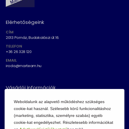
Elérhetőségeink
CÍM
2013 Pomáz, Budakalászi út 16.
TELEFON
+36 26 328 120
EMAIL
iroda@marteam.hu
Vásárlói információk
ÁSZF
Weboldalunk az alapvető működéshez szükséges
Fizetési módok
cookie-kat használ. Szélesebb körű funkcionalitáshoz
(marketing, statisztika, személyre szabás) egyéb
Adatvédelem
cookie-kat engedélyezhet. Részletesebb információkat
Cookie szabályzat