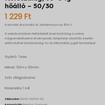
hőálló – 50/30
1 229
Ft
A termék ára bruttó ár, tartalmazza az ÁFA-t.
A webáruházban feltüntetett árak kizárólag a online
megrendelésekre érvényesek, telephelyi vásárlás esetén
előfordulhat árkülönbség! Az árváltoztatás jogát fenntartjuk!
Gyártó: Tesa
Méret: 50m x 30mm
Szín: világosbarna
Kiszerelés: 1 roll
Cikkszám:
51023-00002-00
Kategóriák:
Barkács
,
Szalagok