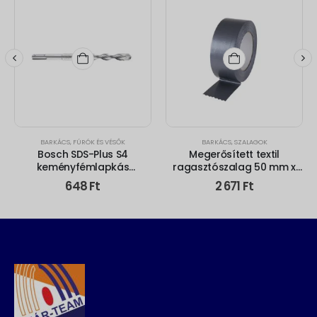
BARKÁCS
,
FÚRÓK ÉS VÉSŐK
BARKÁCS
,
SZALAGOK
Bosch SDS-Plus S4
Megerősített textil
keményfémlapkás
ragasztószalag 50 mm x
ütvefúrószár 6x210mm
45 m
648
Ft
2 671
Ft