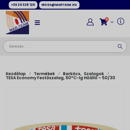
+36 26 328 120
IRODA@MARTEAM.HU
0
Kezdőlap
Termékek
Barkács
,
Szalagok
TESA Economy Festőszalag, 60°C-Ig Hőálló – 50/30