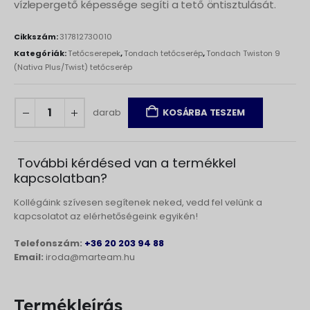
vízlepergető képessége segíti a tető öntisztulását.
Cikkszám:
317812730010
Kategóriák:
Tetőcserepek
,
Tondach tetőcserép
,
Tondach Twiston 9
(Nativa Plus/Twist) tetőcserép
darab
KOSÁRBA TESZEM
További kérdésed van a termékkel
kapcsolatban?
Kollégáink szívesen segítenek neked, vedd fel velünk a
kapcsolatot az elérhetőségeink egyikén!
Telefonszám:
+36 20 203 94 88
Email:
iroda@marteam.hu
Termékleírás