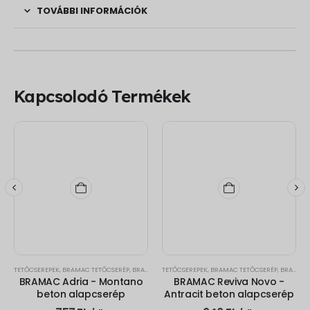
TOVÁBBI INFORMÁCIÓK
Kapcsolodó Termékek
TETŐCSEREPEK
,
BRAMAC TETŐCSERÉP
,
BRAMAC ADRIA
TETŐCSEREPEK
,
BRAMAC TETŐCSERÉP
,
BRAMAC REVIVA
BRAMAC Adria - Montano
BRAMAC Reviva Novo -
beton alapcserép
Antracit beton alapcserép