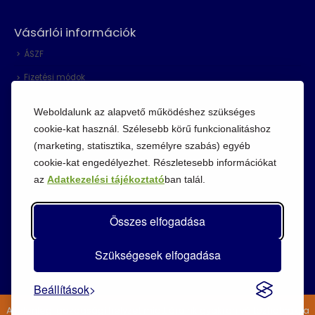
Vásárlói információk
ÁSZF
Fizetési módok
Adatvédelem
Weboldalunk az alapvető működéshez szükséges
Cookie szabályzat
cookie-kat használ. Szélesebb körű funkcionalitáshoz
(marketing, statisztika, személyre szabás) egyéb
Visszaküldési szabályzat
cookie-kat engedélyezhet. Részletesebb információkat
az
Adatkezelési tájékoztató
ban talál.
Összes elfogadása
Szükségesek elfogadása
Beállítások
A jelenlegi gazdasági helyzet miatt áraink gyakran változhatnak, a