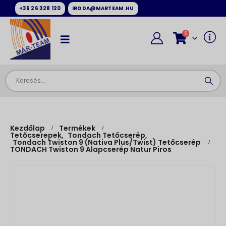
+36 26 328 120
IRODA@MARTEAM.HU
0
Kezdőlap
Termékek
Tetőcserepek
,
Tondach Tetőcserép
,
Tondach Twiston 9 (Nativa Plus/Twist) Tetőcserép
TONDACH Twiston 9 Alapcserép Natur Piros