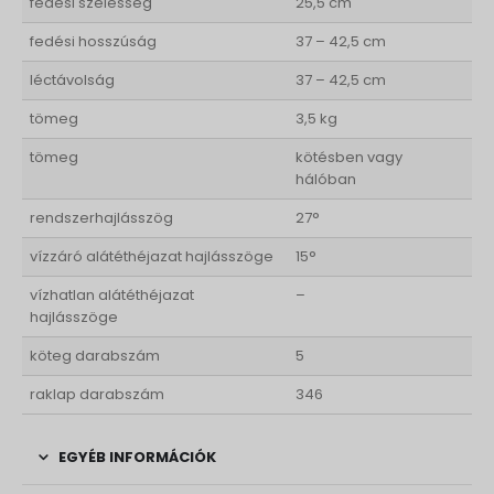
fedési szélesség
25,5 cm
fedési hosszúság
37 – 42,5 cm
léctávolság
37 – 42,5 cm
tömeg
3,5 kg
tömeg
kötésben vagy
hálóban
rendszerhajlásszög
27°
vízzáró alátéthéjazat hajlásszöge
15°
vízhatlan alátéthéjazat
–
hajlásszöge
köteg darabszám
5
raklap darabszám
346
EGYÉB INFORMÁCIÓK