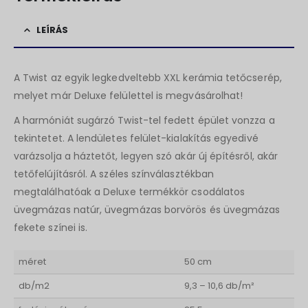
LEÍRÁS
A Twist az egyik legkedveltebb XXL kerámia tetőcserép,
melyet már Deluxe felülettel is megvásárolhat!
A harmóniát sugárzó Twist-tel fedett épület vonzza a
tekintetet. A lendületes felület-kialakítás egyedivé
varázsolja a háztetőt, legyen szó akár új építésről, akár
tetőfelújításról. A széles színválasztékban
megtalálhatóak a Deluxe termékkör csodálatos
üvegmázas natúr, üvegmázas borvörös és üvegmázas
fekete színei is.
méret
50 cm
db/m2
9,3 – 10,6 db/m²