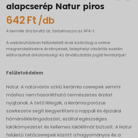
alapcserép Natur piros
642
Ft
/db
A termék ára bruttó ár, tartalmazza az ÁFA-t.
A webáruházban feltüntetett árak kizárólag a online
megrendelésekre érvényesek, telephelyi vásárlás esetén
előfordulhat árkülönbség! Az árváltoztatás jogát fenntartjuk!
Felületvédelem
Natur: A natúrvörös színű kerámia cserepek semmi
máshoz nem hasonlítható természetes érzést
nyújtanak. A tető lélegzik, a kerámia porózus
szerkezete segít kiegyenlíteni a nappali és éjszakai
hőmérsékletingadozást, ezáltal egészséges
lakókörnyezetet és kellemes lakóklímát biztosít. A Natur
felületű tetőcserepek között a hagyományos és a