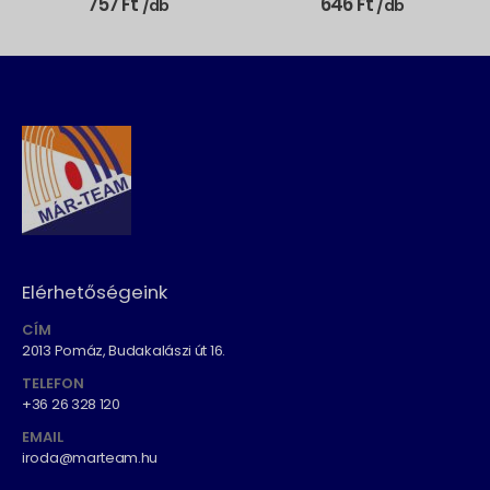
757
Ft
646
Ft
/db
/db
Elérhetőségeink
CÍM
2013 Pomáz, Budakalászi út 16.
TELEFON
+36 26 328 120
EMAIL
iroda@marteam.hu