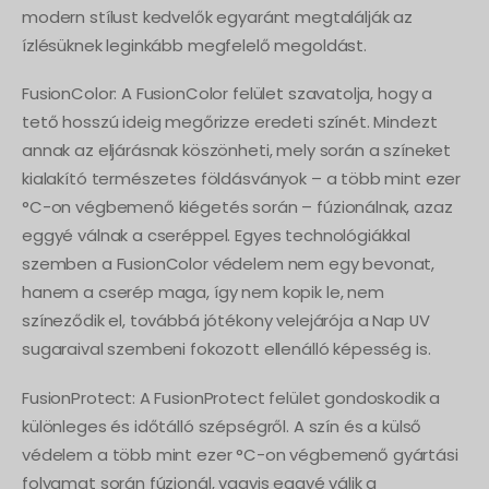
modern stílust kedvelők egyaránt megtalálják az
ízlésüknek leginkább megfelelő megoldást.
FusionColor: A FusionColor felület szavatolja, hogy a
tető hosszú ideig megőrizze eredeti színét. Mindezt
annak az eljárásnak köszönheti, mely során a színeket
kialakító természetes földásványok – a több mint ezer
°C-on végbemenő kiégetés során – fúzionálnak, azaz
eggyé válnak a cseréppel. Egyes technológiákkal
szemben a FusionColor védelem nem egy bevonat,
hanem a cserép maga, így nem kopik le, nem
színeződik el, továbbá jótékony velejárója a Nap UV
sugaraival szembeni fokozott ellenálló képesség is.
FusionProtect: A FusionProtect felület gondoskodik a
különleges és időtálló szépségről. A szín és a külső
védelem a több mint ezer °C-on végbemenő gyártási
folyamat során fúzionál, vagyis eggyé válik a