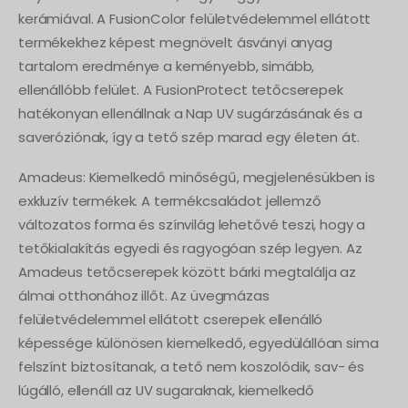
kerámiával. A FusionColor felületvédelemmel ellátott
termékekhez képest megnövelt ásványi anyag
tartalom eredménye a keményebb, simább,
ellenállóbb felület. A FusionProtect tetőcserepek
hatékonyan ellenállnak a Nap UV sugárzásának és a
saveróziónak, így a tető szép marad egy életen át.
Amadeus: Kiemelkedő minőségű, megjelenésükben is
exkluzív termékek. A termékcsaládot jellemző
változatos forma és színvilág lehetővé teszi, hogy a
tetőkialakítás egyedi és ragyogóan szép legyen. Az
Amadeus tetőcserepek között bárki megtalálja az
álmai otthonához illőt. Az üvegmázas
felületvédelemmel ellátott cserepek ellenálló
képessége különösen kiemelkedő, egyedülállóan sima
felszínt biztosítanak, a tető nem koszolódik, sav- és
lúgálló, ellenáll az UV sugaraknak, kiemelkedő