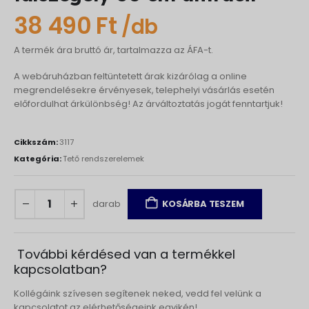
38 490
Ft
/db
A termék ára bruttó ár, tartalmazza az ÁFA-t.
A webáruházban feltüntetett árak kizárólag a online
megrendelésekre érvényesek, telephelyi vásárlás esetén
előfordulhat árkülönbség! Az árváltoztatás jogát fenntartjuk!
Cikkszám:
3117
Kategória:
Tető rendszerelemek
darab
KOSÁRBA TESZEM
További kérdésed van a termékkel
kapcsolatban?
Kollégáink szívesen segítenek neked, vedd fel velünk a
kapcsolatot az elérhetőségeink egyikén!