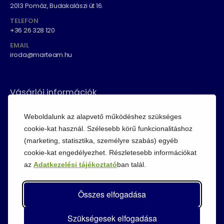
2013 Pomáz, Budakalászi út 16.
TELEFON
+36 26 328 120
EMAIL
iroda@marteam.hu
Vásárlói információk
ÁSZF
Weboldalunk az alapvető működéshez szükséges
Fizetési módok
cookie-kat használ. Szélesebb körű funkcionalitáshoz
(marketing, statisztika, személyre szabás) egyéb
Adatvédelem
cookie-kat engedélyezhet. Részletesebb információkat
Cookie szabályzat
az
Adatkezelési tájékoztató
ban talál.
Visszaküldési szabályzat
Összes elfogadása
Szükségesek elfogadása