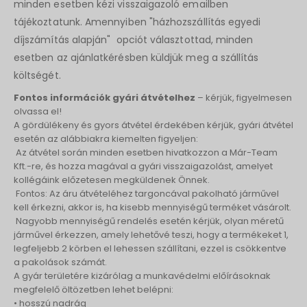
minden esetben kézi visszaigazoló emailben
tájékoztatunk. Amennyiben "házhozszállítás egyedi
díjszámítás alapján" opciót választottad, minden
esetben az ajánlatkérésben küldjük meg a szállítás
költségét.
Fontos információk gyári átvételhez
– kérjük, figyelmesen
olvassa el!
A gördülékeny és gyors átvétel érdekében kérjük, gyári átvétel
esetén az alábbiakra kiemelten figyeljen:
Az átvétel során minden esetben hivatkozzon a Már-Team
Kft.-re, és hozza magával a gyári visszaigazolást, amelyet
kollégáink előzetesen megküldenek Önnek.
Fontos: Az áru átvételéhez targoncával pakolható járművel
kell érkezni, akkor is, ha kisebb mennyiségű terméket vásárolt.
Nagyobb mennyiségű rendelés esetén kérjük, olyan méretű
járművel érkezzen, amely lehetővé teszi, hogy a termékeket 1,
legfeljebb 2 körben el lehessen szállítani, ezzel is csökkentve
a pakolások számát.
A gyár területére kizárólag a munkavédelmi előírásoknak
megfelelő öltözetben lehet belépni:
• hosszú nadrág