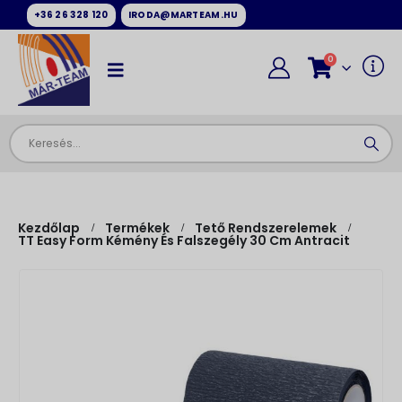
+36 26 328 120
IRODA@MARTEAM.HU
0
Kezdőlap
Termékek
Tető Rendszerelemek
TT Easy Form Kémény És Falszegély 30 Cm Antracit