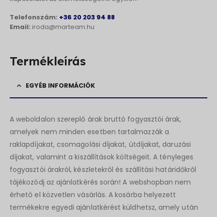
Telefonszám:
+36 20 203 94 88
Email:
iroda@marteam.hu
Termékleírás
EGYÉB INFORMÁCIÓK
A weboldalon szereplő árak bruttó fogyasztói árak,
amelyek nem minden esetben tartalmazzák a
raklapdíjakat, csomagolási díjakat, útdíjakat, daruzási
díjakat, valamint a kiszállítások költségeit. A tényleges
fogyasztói árakról, készletekről és szállítási határidőkről
tájékozódj az ajánlatkérés során! A webshopban nem
érhető el közvetlen vásárlás. A kosárba helyezett
termékekre egyedi ajánlatkérést küldhetsz, amely után