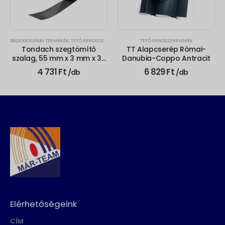
BÁDOGOSIPARI TERMÉKEK
,
TETŐ RENDSZERELEMEK
TETŐ RENDSZERELEMEK
Tondach szegtömítő
TT Alapcserép Római-
szalag, 55 mm x 3 mm x 30
Danubia-Coppo Antracit
m
4 731
Ft
6 829
Ft
/db
/db
Elérhetőségeink
CÍM