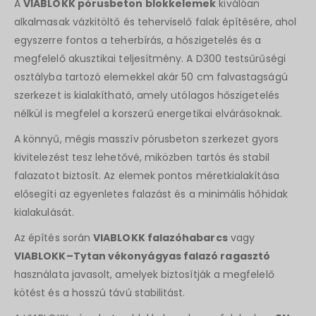
A
VIABLOKK pórusbeton blokkelemek
kiválóan
alkalmasak vázkitöltő és teherviselő falak építésére, ahol
egyszerre fontos a teherbírás, a hőszigetelés és a
megfelelő akusztikai teljesítmény. A D300 testsűrűségi
osztályba tartozó elemekkel akár 50 cm falvastagságú
szerkezet is kialakítható, amely utólagos hőszigetelés
nélkül is megfelel a korszerű energetikai elvárásoknak.
A könnyű, mégis masszív pórusbeton szerkezet gyors
kivitelezést tesz lehetővé, miközben tartós és stabil
falazatot biztosít. Az elemek pontos méretkialakítása
elősegíti az egyenletes falazást és a minimális hőhidak
kialakulását.
Az építés során
VIABLOKK falazóhabarcs
vagy
VIABLOKK–Tytan vékonyágyas falazó ragasztó
használata javasolt, amelyek biztosítják a megfelelő
kötést és a hosszú távú stabilitást.