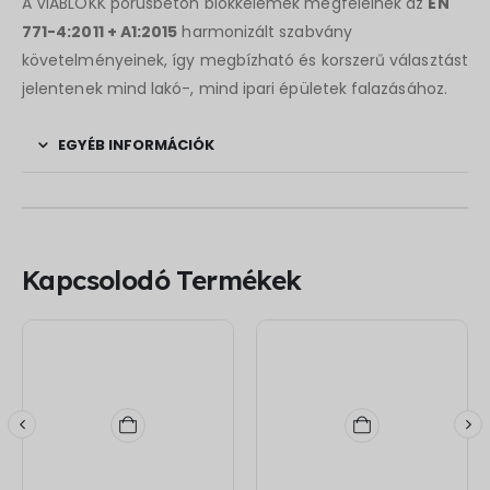
A VIABLOKK pórusbeton blokkelemek megfelelnek az
EN
771-4:2011 + A1:2015
harmonizált szabvány
követelményeinek, így megbízható és korszerű választást
jelentenek mind lakó-, mind ipari épületek falazásához.
EGYÉB INFORMÁCIÓK
Kapcsolodó Termékek