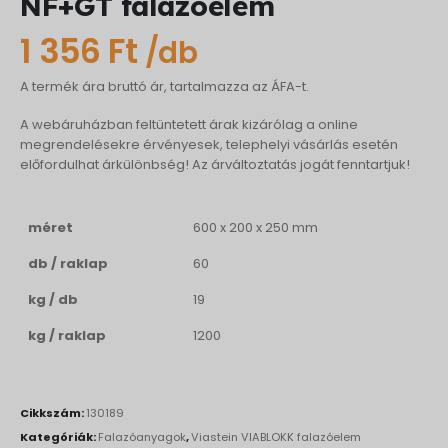
NF+GT falazóelem
1 356
Ft
/db
A termék ára bruttó ár, tartalmazza az ÁFA-t.
A webáruházban feltüntetett árak kizárólag a online
megrendelésekre érvényesek, telephelyi vásárlás esetén
előfordulhat árkülönbség! Az árváltoztatás jogát fenntartjuk!
méret
600 x 200 x 250 mm
db / raklap
60
kg / db
19
kg / raklap
1200
Cikkszám:
130189
Kategóriák:
Falazóanyagok
,
Viastein VIABLOKK falazóelem