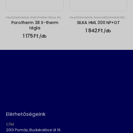
FALAZÓANYAGOK
,
YTONG U-ZSALUELEM
,
POROTHERM TÉGLA
,
POROTHERM X-THERM TÉGLA
FALAZÓANYAGOK
,
SILKA MÉSZHOMOKTÉGLA ELEMEK
Porotherm 38 X-therm
SILKA HML 300 NF+GT
tégla
1 842
Ft
/db
1 175
Ft
/db
Elérhetőségeink
CÍM
2013 Pomáz, Budakalászi út 16.