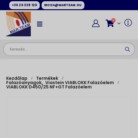
+36 26 328 120
IRODA@MARTEAM.HU
0
Kezdőlap
Termékek
Falazóanyagok
,
Viastein VIABLOKK Falazóelem
VIABLOKK D450/25 NF+GT Falazóelem