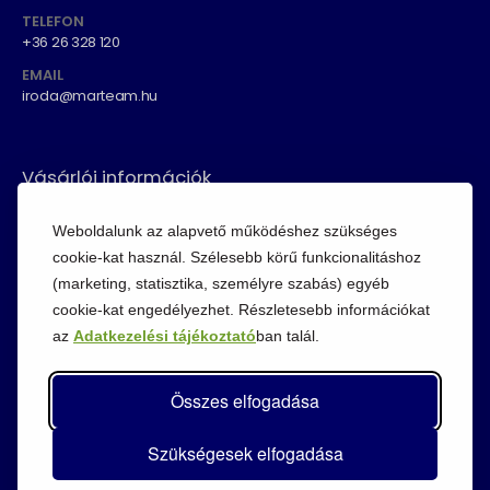
TELEFON
+36 26 328 120
EMAIL
iroda@marteam.hu
Vásárlói információk
ÁSZF
Weboldalunk az alapvető működéshez szükséges
Fizetési módok
cookie-kat használ. Szélesebb körű funkcionalitáshoz
(marketing, statisztika, személyre szabás) egyéb
Adatvédelem
cookie-kat engedélyezhet. Részletesebb információkat
Cookie szabályzat
az
Adatkezelési tájékoztató
ban talál.
Visszaküldési szabályzat
Összes elfogadása
Szükségesek elfogadása