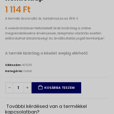
1 114
Ft
A termék ára bruttó ár, tartalmazza az ÁFA-t.
A webáruházban feltüntetett árak kizárólag a online
megrendelésekre érvényesek, telephelyi vásárlás esetén
előfordulhat árkülönbség! Az árváltoztatás jogát fenntartjuk!
A termék kizárólag a készlet erejéig elérhető.
Cikkszám:
401235
Kategória:
Outlet
KOSÁRBA TESZEM
További kérdésed van a termékkel
kapcsolatban?