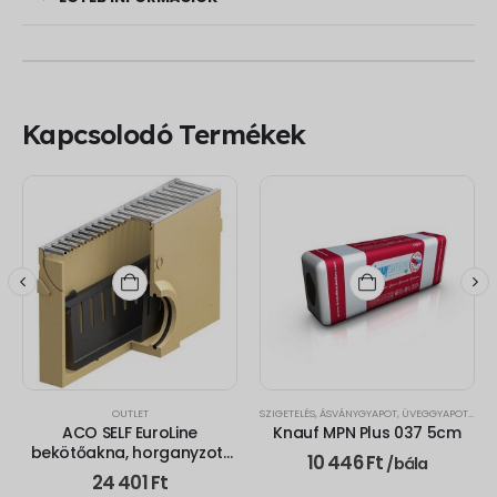
Kapcsolodó Termékek
,
OUTLET
OUTLET
SZIGETELÉS
,
ÁSVÁNYGYAPOT, ÜVEGGYAPOT
,
OUTL
ACO SELF EuroLine
Knauf MPN Plus 037 5cm
bekötőakna, horganyzott
10 446
Ft
/bála
acél ráccsal, hordalékfogó
24 401
Ft
vödörrel (0,5m)