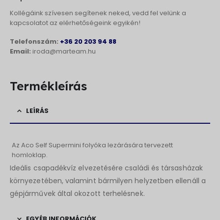
Kollégáink szívesen segítenek neked, vedd fel velünk a
kapcsolatot az elérhetőségeink egyikén!
Telefonszám:
+36 20 203 94 88
Email:
iroda@marteam.hu
Termékleírás
LEÍRÁS
Az Aco Self Supermini folyóka lezárására tervezett
homloklap.
Ideális csapadékvíz elvezetésére családi és társasházak
környezetében, valamint bármilyen helyzetben ellenáll a
gépjárművek által okozott terhelésnek.
EGYÉB INFORMÁCIÓK