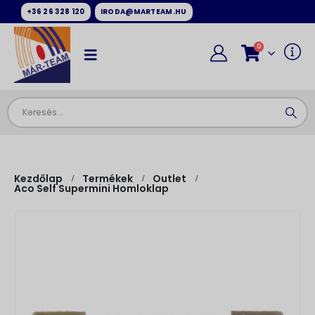
+36 26 328 120
IRODA@MARTEAM.HU
0
Kezdőlap
Termékek
Outlet
Aco Self Supermini Homloklap