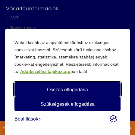
Vásárlói információk
ÁSZF
Fizetési módok
Adatvédelem
Weboldalunk az alapvető működéshez szükséges
Cookie szabályzat
cookie-kat használ. Szélesebb körű funkcionalitáshoz
(marketing, statisztika, személyre szabás) egyéb
Visszaküldési szabályzat
cookie-kat engedélyezhet. Részletesebb információkat
az
Adatkezelési tájékoztató
ban talál.
Összes elfogadása
Szükségesek elfogadása
Beállítások
A jelenlegi gazdasági helyzet miatt áraink gyakran változhatnak, a
weboldalon feltüntetett árak tájékoztató jellegűek.
Bezárás