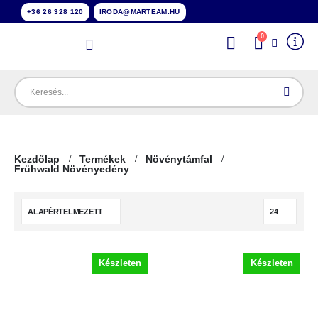
+36 26 328 120
IRODA@MARTEAM.HU
0
Kezdőlap
Termékek
Növénytámfal
Frühwald Növényedény
Készleten
Készleten