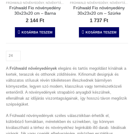
FRÜHWALD NÖVÉNYEDÉNY
,
NÖVÉNYTÁMFAL
,
OUTLET
FRÜHWALD NÖVÉNYEDÉNY
,
NÖVÉNYTÁMFAL
Frühwald Fio növényedény
Frühwald Fio növényedény
30x23x20 cm – Barna
30x23x20 cm – Szürke
2 144
Ft
1 737
Ft
KOSÁRBA TESZEM
KOSÁRBA TESZEM
A
Frühwald növényedények
elegáns és tartós megoldást kínálnak a
kertek, teraszok és otthonok zöldítésére. Kifinomult designjuk és
változatos stílusuk révén tökéletesen illeszkednek bármilyen
környezetbe, legyen szó modern, klasszikus vagy természetközeli
enteriőrről. A növényedények strapabíró anyagból készülnek,
ellenállnak az időjárás viszontagságainak, így hosszú távon megőrzik
szépségüket.
A Frühwald növényedények széles választékban érhetők el,
különböző formákban, méretekben és színekben, így könnyen
kiválasztható a térhez és növényekhez leginkább illő darab. Ideálisak
virágok, fák vagy cserjék elhelyezésére, miközben esztétikus