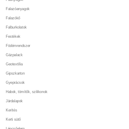
Falazóanyagok
Falazókő
Falburkolatok
Festékek
Födémrendszer
Gázpalack
Geotextília
Gipszkarton
Gyeprácsok
Habok, tömítők, szilikonok
Járdalapok
Kerítés
Kerti sütő
Lépcsőelem