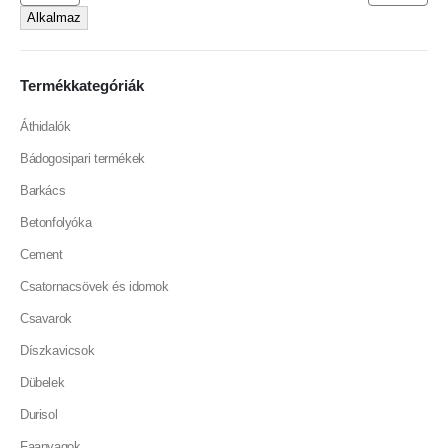
Alkalmaz
Termékkategóriák
Áthidalók
Bádogosipari termékek
Barkács
Betonfolyóka
Cement
Csatornacsövek és idomok
Csavarok
Díszkavicsok
Dübelek
Durisol
Faanyagok