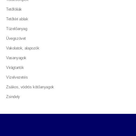
Tetőfóliák
Tetőtéri ablak
Tüzelőanyag
Üvegszövet
Vakolatok, alapozók
Vasanyagok
Virágtartók
Vízelvezetés
Zsákos, vödrös kötőanyagok
Zsindely