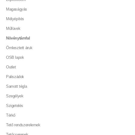
Magaságyás
Mélyépítés
Műfüvek
Növénytámfal
Ömlesztett áruk
OSB lapok
Outlet
Paliszádok
Samott tégla
Szegélyek
Szigetelés
Térkő
Tető rendszerelemek
Tetőcserepek