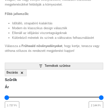
megjelenésükkel feldobják a környezetet.
Főbb jellemzők:
Időtálló, strapabíró kialakítás
Modern és klasszikus design választék
Ellenáll az időjárási viszontagságoknak
Különböző méretek és színek a változatos felhasználásért
Válassza a
Frühwald növényedényeket
, hogy kertje, terasza vagy
otthona stílusos és rendezett megjelenést kapjon!
Termékek szűrése
Bezárás
Szűrők
Ár