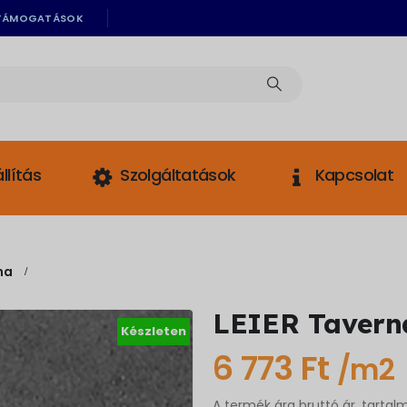
TÁMOGATÁSOK
llítás
Szolgáltatások
Kapcsolat
na
LEIER Tavern
Készleten
6 773
Ft
/m2
A termék ára bruttó ár, tartal