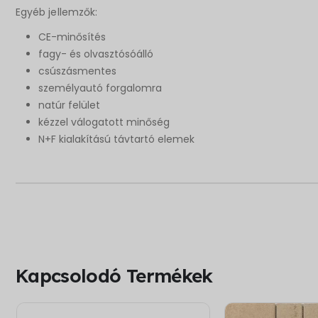
Egyéb jellemzők:
CE-minősítés
fagy- és olvasztósóálló
csúszásmentes
személyautó forgalomra
natúr felület
kézzel válogatott minőség
N+F kialakítású távtartó elemek
Kapcsolodó Termékek