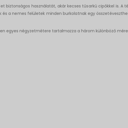
lület biztonságos használatát, akár kecses tűsarkú cipőkkel is. A
 és a nemes felületek minden burkolatnak egy összetéveszthete
nden egyes négyzetmétere tartalmazza a három különböző mére