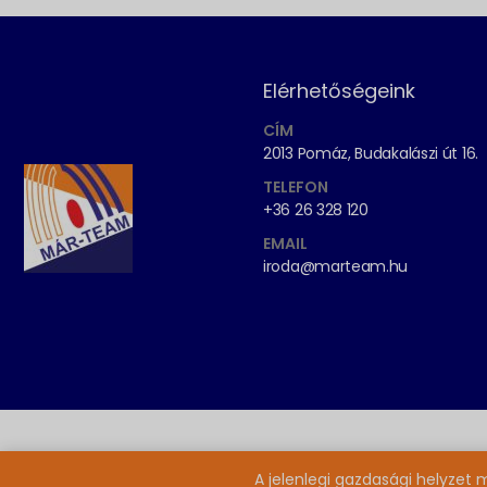
Elérhetőségeink
CÍM
2013 Pomáz, Budakalászi út 16.
TELEFON
+36 26 328 120
EMAIL
iroda@marteam.hu
A jelenlegi gazdasági helyzet 