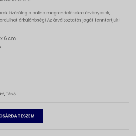
rak kizárólag a online megrendelésekre érvényesek,
fordulhat árkülönbség! Az árváltoztatás jogát fenntartjuk!
x 6 cm
p
rkő
,
Térkő
OSÁRBA TESZEM