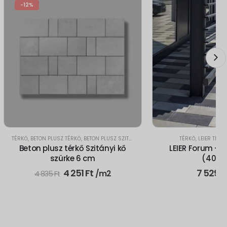
-12%
TÉRKŐ
,
BETON PLUSZ TÉRKŐ
,
BETON PLUSZ SZITÁNYI KŐ
TÉRKŐ
,
LEIER TÉRK
Beton plusz térkő Szitányi kő
LEIER Forum - 
szürke 6 cm
(40x2
Original
Current
4 251
Ft
7 529
F
/m2
4 835
Ft
price
price
was:
is:
4
4
835 Ft.
251 Ft.