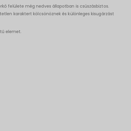
 térkő felülete még nedves állapotban is csúszásbiztos.
tlen karaktert kölcsönöznek és különleges kisugárzást
tű elemet.