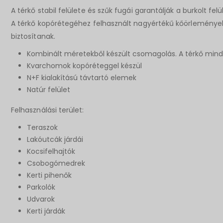
A térkő stabil felülete és szűk fugái garantálják a burkolt fe
A térkő kopórétegéhez felhasznált nagyértékű kőörlemények
biztosítanak.
Kombinált méretekből készült csomagolás. A térkő mi
Kvarchomok kopóréteggel készül
N+F kialakítású távtartó elemek
Natúr felület
Felhasználási terület:
Teraszok
Lakóutcák járdái
Kocsifelhajtók
Csobogómedrek
Kerti pihenők
Parkolók
Udvarok
Kerti járdák