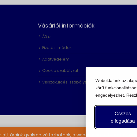
Vásárlói információk
ÁSZF
Fizetési módok
Adatvédelem
Cookie szabályzat
Weboldalunk az alap
Visszaküldési szabályzat
körű funkcionalitásho
engedélyezhet. Részl
Összes
elfogadása
miatt áraink gyakran változhatnak, a weboldalon feltüntetett árak