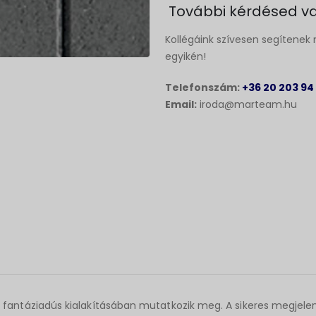
További kérdésed va
Kollégáink szívesen segítenek 
egyikén!
Telefonszám:
+36 20 203 94
Email:
iroda@marteam.hu
k fantáziadús kialakításában mutatkozik meg. A sikeres megjelen