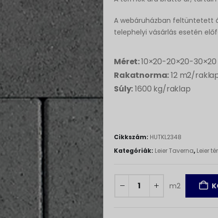
A webáruházban feltüntetett á
telephelyi vásárlás esetén elő
Méret:
10×20-20×20-30×20 
Rakatnorma:
12 m2/rakla
Súly:
1600 kg/raklap
Cikkszám:
HUTKL2348
Kategóriák:
Leier Taverna
,
Leier té
m2
K