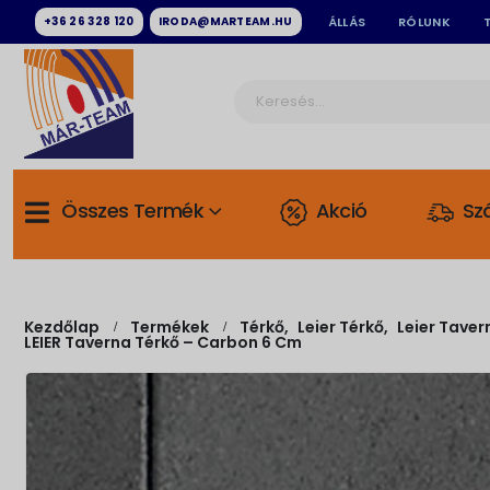
+36 26 328 120
IRODA@MARTEAM.HU
ÁLLÁS
RÓLUNK
Összes Termék
Akció
Szá
Kezdőlap
Termékek
Térkő
,
Leier Térkő
,
Leier Taver
LEIER Taverna Térkő – Carbon 6 Cm