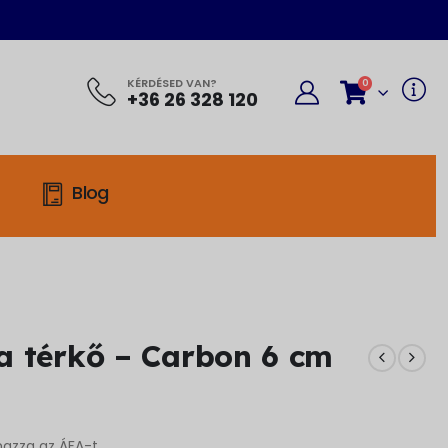
KÉRDÉSED VAN?
0
+36 26 328 120
Blog
a térkő – Carbon 6 cm
mazza az ÁFA-t.