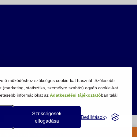
vető működéshez szükséges cookie-kat használ. Szélesebb
z (marketing, statisztika, személyre szabás) egyéb cookie-kat
etesebb információkat az
Adatkezelési tájékoztató
ban talál.
Szükségesek
Beállítások
elfogadása
 tájékoztató jellegűek.
Bezárás