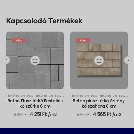
Kapcsolodó Termékek
-5%
-19%
TÉRKŐ
,
BETON PLUSZ TÉRKŐ
,
BETON PLUSZ FESTETICS KŐ
TÉRKŐ
,
BETON PLUSZ TÉRKŐ
,
BETON PLUSZ SZITÁNYI KŐ
Beton Plusz térkő Festetics
Beton plusz térkő Szitányi
kő szürke 6 cm
kő szahara 6 cm
t
Original
Current
Original
Current
4 251
Ft
4 565
Ft
/m2
/m2
4 465
Ft
5 666
Ft
price
price
price
price
was:
is:
was:
is:
4
4
5
4
465 Ft.
251 Ft.
666 Ft.
565 Ft.