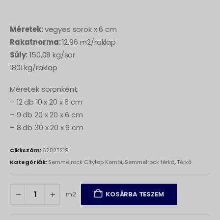
Méretek:
vegyes sorok x 6 cm
Rakatnorma:
12,96 m2/raklap
Súly:
150,08 kg/sor
1801 kg/raklap
Méretek soronként:
– 12 db 10 x 20 x 6 cm
– 9 db 20 x 20 x 6 cm
– 8 db 30 x 20 x 6 cm
Cikkszám:
62827219
Kategóriák:
Semmelrock Citytop Kombi
,
Semmelrock térkő
,
Térkő
m2
KOSÁRBA TESZEM