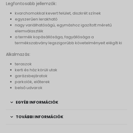
Legfontosabb jellemzők:
kvarchomokkal kevert felület, diszkrét színek
egyszerűen lerakható
nagy variálhatóságú, egymáshoz igazított méretű
elemválaszték
a termék kopásállósága, fagyállósága a
termékszabvány legszigorúbb követelményeit elégíti ki
Alkalmazás:
teraszok
kerti és ház körüli utak
garázsbejáratok
parkolók, előterek
belső udvarok
EGYÉB INFORMÁCIÓK
TOVÁBBI INFORMÁCIÓK