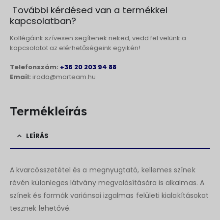
További kérdésed van a termékkel
kapcsolatban?
Kollégáink szívesen segítenek neked, vedd fel velünk a
kapcsolatot az elérhetőségeink egyikén!
Telefonszám:
+36 20 203 94 88
Email:
iroda@marteam.hu
Termékleírás
LEÍRÁS
A kvarcösszetétel és a megnyugtató, kellemes színek
révén különleges látvány megvalósítására is alkalmas. A
színek és formák variánsai izgalmas felületi kialakításokat
tesznek lehetővé.