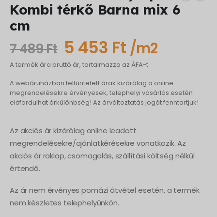
Kombi térkő Barna mix 6
cm
Original
Current
5 453
Ft
/m2
7 489
Ft
price
price
A termék ára bruttó ár, tartalmazza az ÁFA-t.
was:
is:
A webáruházban feltüntetett árak kizárólag a online
7
5
megrendelésekre érvényesek, telephelyi vásárlás esetén
előfordulhat árkülönbség! Az árváltoztatás jogát fenntartjuk!
489 Ft.
453 Ft.
Az akciós ár kizárólag online leadott
megrendelésekre/ajánlatkérésekre vonatkozik. Az
akciós ár raklap, csomagolás, szállítási költség nélkül
értendő.
Az ár nem érvényes pomázi átvétel esetén, a termék
nem készletes telephelyünkön.