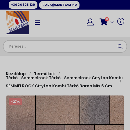
+36 26 328 120
IRODA@MARTEAM.HU
0
Kezdőlap
Termékek
Térkő
,
Semmelrock Térkő
,
Semmelrock Citytop Kombi
SEMMELROCK Citytop Kombi Térkő Barna Mix 6 Cm
-27%