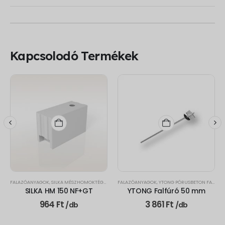
Kapcsolodó Termékek
FALAZÓANYAGOK
,
YTONG U-ZSALUELEM
,
SILKA MÉSZHOMOKTÉGLA ELEMEK
FALAZÓANYAGOK
,
YTONG PÓRUSBETON FALAZÓELEMEK
SILKA HM 150 NF+GT
YTONG Falfúró 50 mm
964
Ft
3 861
Ft
/db
/db