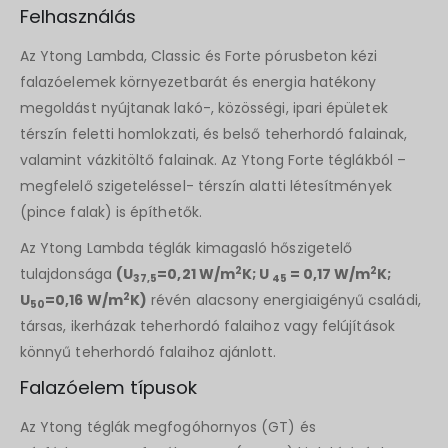
Felhasználás
Az Ytong Lambda, Classic és Forte pórusbeton kézi
falazóelemek környezetbarát és energia hatékony
megoldást nyújtanak lakó-, közösségi, ipari épületek
térszín feletti homlokzati, és belső teherhordó falainak,
valamint vázkitöltő falainak. Az Ytong Forte téglákból –
megfelelő szigeteléssel- térszín alatti létesítmények
(pince falak) is építhetők.
Az Ytong Lambda téglák kimagasló hőszigetelő
2
2
tulajdonsága
(U
=0,21 W/m
K; U
= 0,17 W/m
K;
37,5
45
2
U
=0,16 W/m
K)
révén alacsony energiaigényű családi,
50
társas, ikerházak teherhordó falaihoz vagy felújítások
könnyű teherhordó falaihoz ajánlott.
Falazóelem típusok
Az Ytong téglák megfogóhornyos (GT) és