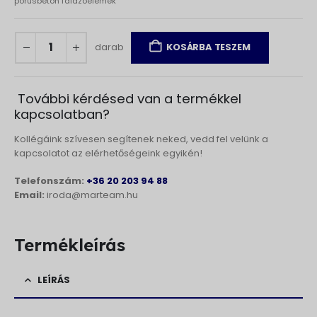
pórusbeton falazóelemek
darab
KOSÁRBA TESZEM
További kérdésed van a termékkel
kapcsolatban?
Kollégáink szívesen segítenek neked, vedd fel velünk a
kapcsolatot az elérhetőségeink egyikén!
Telefonszám:
+36 20 203 94 88
Email:
iroda@marteam.hu
Termékleírás
LEÍRÁS