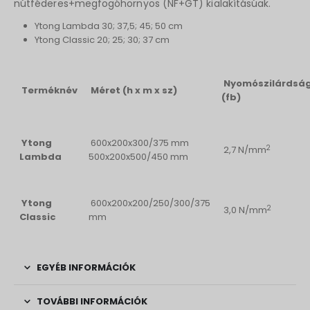
nútféderes+megfogóhornyos (NF+GT) kialakításúak.
Ytong Lambda 30; 37,5; 45; 50 cm
Ytong Classic 20; 25; 30; 37 cm
Nyomószilárdsá
Terméknév
Méret (h x m x sz)
(fb)
Ytong
600x200x300/375 mm
2
2,7 N/mm
Lambda
500x200x500/450 mm
Ytong
600x200x200/250/300/375
2
3,0 N/mm
Classic
mm
EGYÉB INFORMÁCIÓK
TOVÁBBI INFORMÁCIÓK