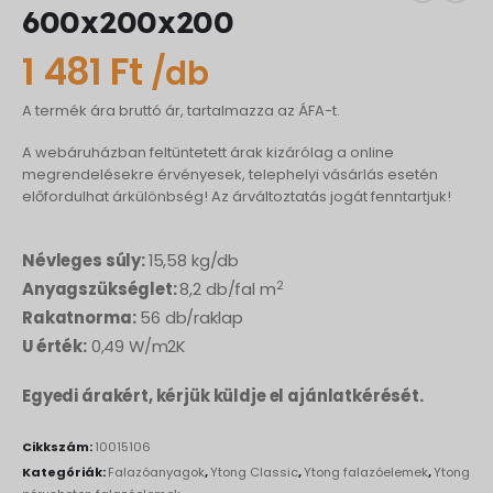
600x200x200
1 481
Ft
/db
A termék ára bruttó ár, tartalmazza az ÁFA-t.
A webáruházban feltüntetett árak kizárólag a online
megrendelésekre érvényesek, telephelyi vásárlás esetén
előfordulhat árkülönbség! Az árváltoztatás jogát fenntartjuk!
Névleges súly:
15,58 kg/db
2
Anyagszükséglet:
8,2 db/fal m
Rakatnorma:
56 db/raklap
U érték:
0,49 W/m2K
Egyedi árakért, kérjük küldje el ajánlatkérését.
Cikkszám:
10015106
Kategóriák:
Falazóanyagok
,
Ytong Classic
,
Ytong falazóelemek
,
Ytong