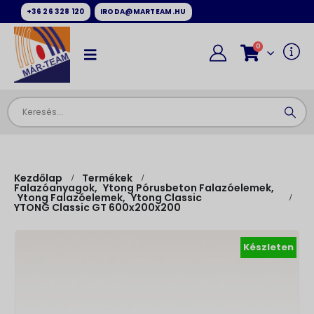
+36 26 328 120
IRODA@MARTEAM.HU
0
Kezdőlap
Termékek
Falazóanyagok
,
Ytong Pórusbeton Falazóelemek
,
Ytong Falazóelemek
,
Ytong Classic
YTONG Classic GT 600x200x200
Készleten