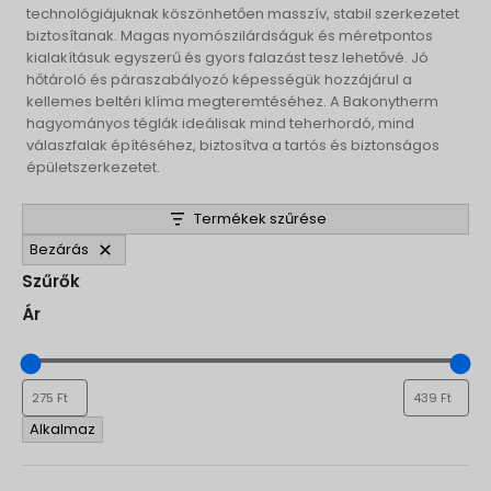
technológiájuknak köszönhetően masszív, stabil szerkezetet
biztosítanak. Magas nyomószilárdságuk és méretpontos
kialakításuk egyszerű és gyors falazást tesz lehetővé. Jó
hőtároló és páraszabályozó képességük hozzájárul a
kellemes beltéri klíma megteremtéséhez. A Bakonytherm
hagyományos téglák ideálisak mind teherhordó, mind
válaszfalak építéséhez, biztosítva a tartós és biztonságos
épületszerkezetet.
Termékek szűrése
Bezárás
Szűrők
Ár
Alkalmaz