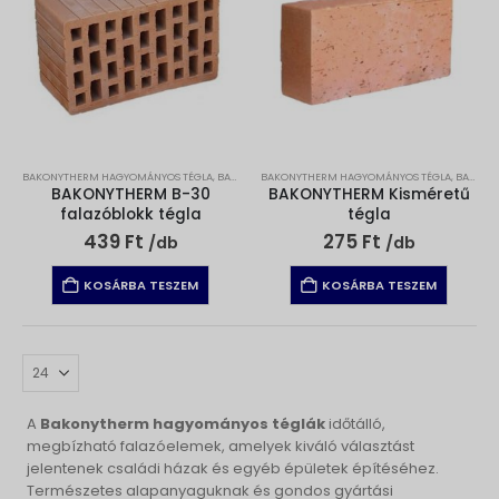
BAKONYTHERM HAGYOMÁNYOS TÉGLA
,
BAKONYTHERM TÉGLA
BAKONYTHERM HAGYOMÁNYOS TÉGLA
,
FALAZÓANYAGOK
,
BAKONYTHERM TÉGLA
BAKONYTHERM B-30
BAKONYTHERM Kisméretű
falazóblokk tégla
tégla
439
Ft
275
Ft
/db
/db
KOSÁRBA TESZEM
KOSÁRBA TESZEM
A
Bakonytherm hagyományos téglák
időtálló,
megbízható falazóelemek, amelyek kiváló választást
jelentenek családi házak és egyéb épületek építéséhez.
Természetes alapanyaguknak és gondos gyártási