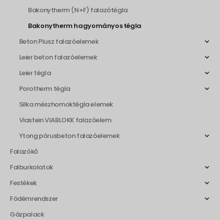
Bakonytherm (N+F) falazótégla
Bakonytherm hagyományos tégla
Beton Plusz falazóelemek
Leier beton falazóelemek
Leier tégla
Porotherm tégla
Silka mészhomoktégla elemek
Viastein VIABLOKK falazóelem
Ytong pórusbeton falazóelemek
Falazókő
Falburkolatok
Festékek
Födémrendszer
Gázpalack