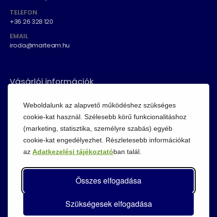
TELEFON
+36 26 328 120
EMAIL
iroda@marteam.hu
Vásárlói információk
ÁSZF
Weboldalunk az alapvető működéshez szükséges
Fizetési módok
cookie-kat használ. Szélesebb körű funkcionalitáshoz
(marketing, statisztika, személyre szabás) egyéb
Adatvédelem
cookie-kat engedélyezhet. Részletesebb információkat
Cookie szabályzat
az
Adatkezelési tájékoztató
ban talál.
Visszaküldési szabályzat
Összes elfogadása
Szükségesek elfogadása