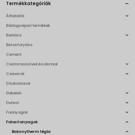
Termékkategóriák
Áthidalók
Bádogosipari termékek
Barkács
Betonfolyóka
Cement
Csatornacsövek és idomok
Csavarok
Díszkavicsok
Dübelek
Durisol
Faanyagok
Falazóanyagok
Bakonytherm tégla