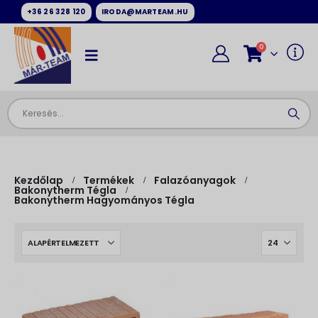
+36 26 328 120
IRODA@MARTEAM.HU
0
Kezdőlap
Termékek
Falazóanyagok
Bakonytherm Tégla
Bakonytherm Hagyományos Tégla