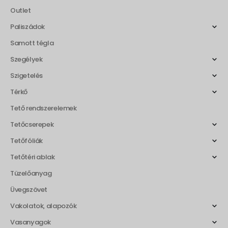
Outlet
Paliszádok
Samott tégla
Szegélyek
Szigetelés
Térkő
Tető rendszerelemek
Tetőcserepek
Tetőfóliák
Tetőtéri ablak
Tüzelőanyag
Üvegszövet
Vakolatok, alapozók
Vasanyagok