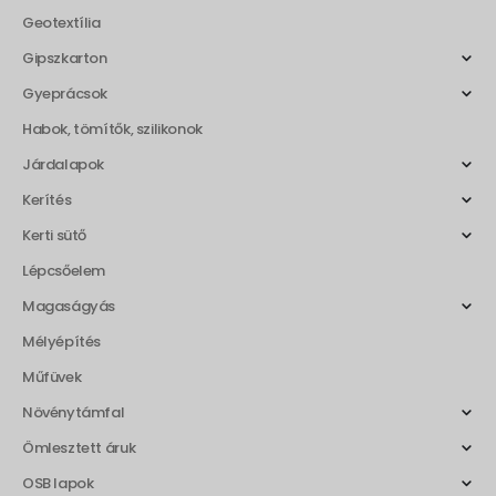
Geotextília
Gipszkarton
Gyeprácsok
Habok, tömítők, szilikonok
Járdalapok
Kerítés
Kerti sütő
Lépcsőelem
Magaságyás
Mélyépítés
Műfüvek
Növénytámfal
Ömlesztett áruk
OSB lapok