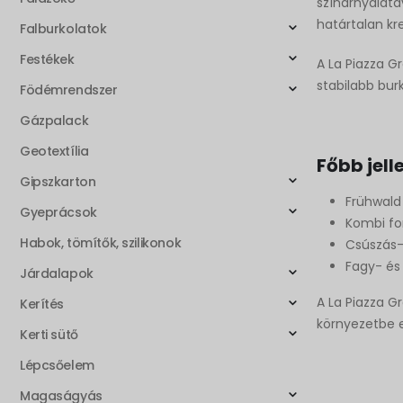
színárnyalatá
határtalan kre
Falburkolatok
Festékek
A La Piazza G
stabilabb bur
Födémrendszer
Gázpalack
Geotextília
Főbb jell
Gipszkarton
Frühwald
Gyeprácsok
Kombi fo
Habok, tömítők, szilikonok
Csúszás- 
Fagy- és 
Járdalapok
A La Piazza Gr
Kerítés
környezetbe 
Kerti sütő
Lépcsőelem
Magaságyás