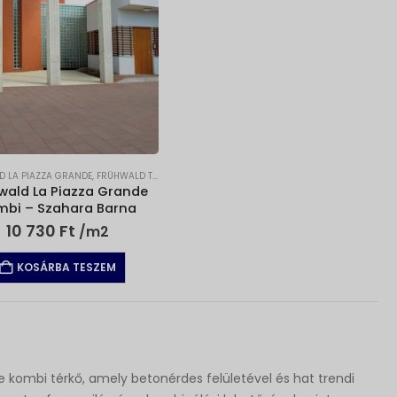
 LA PIAZZA GRANDE
,
FRÜHWALD TÉRKŐ
,
TÉRKŐ
wald La Piazza Grande
mbi – Szahara Barna
10 730
Ft
/m2
KOSÁRBA TESZEM
 kombi térkő, amely betonérdes felületével és hat trendi