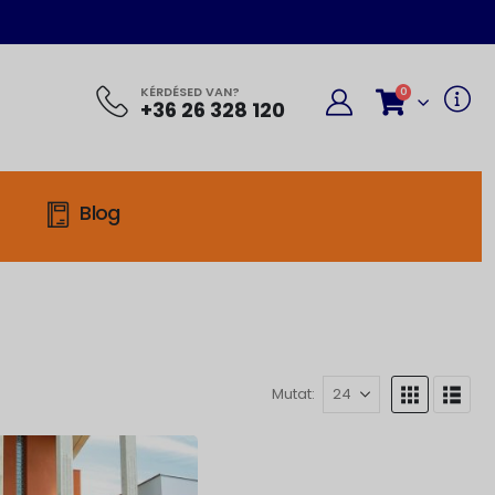
KÉRDÉSED VAN?
0
+36 26 328 120
Blog
Mutat: