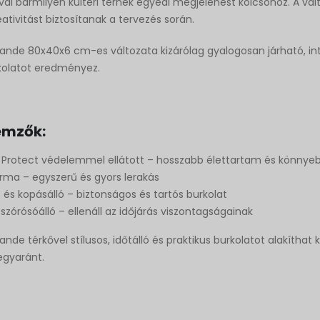
val bármilyen kültéri térnek egyedi megjelenést kölcsönöz. A vá
ativitást biztosítanak a tervezés során.
rande 80x40x6 cm-es változata kizárólag gyalogosan járható, in
kolatot eredményez.
emzők:
 Protect védelemmel ellátott – hosszabb élettartam és könnyeb
rma – egyszerű és gyors lerakás
és kopásálló – biztonságos és tartós burkolat
szórósóálló – ellenáll az időjárás viszontagságainak
ande térkővel stílusos, időtálló és praktikus burkolatot alakíthat 
egyaránt.