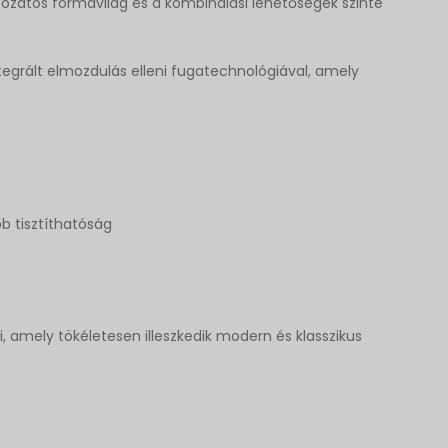
ltozatos formavilág és a kombinálási lehetőségek szinte
tegrált elmozdulás elleni fugatechnológiával, amely
b tisztíthatóság
ki, amely tökéletesen illeszkedik modern és klasszikus