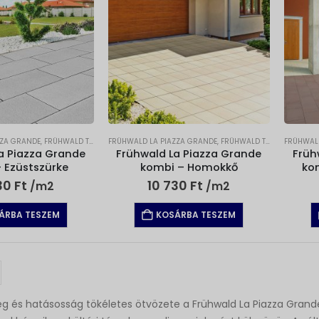
ZZA GRANDE
,
FRÜHWALD TÉRKŐ
FRÜHWALD LA PIAZZA GRANDE
,
TÉRKŐ
,
FRÜHWALD TÉRKŐ
FRÜHWALD
,
TÉRKŐ
a Piazza Grande
Frühwald La Piazza Grande
Früh
 Ezüstszürke
kombi – Homokkő
ko
30
Ft
10 730
Ft
/m2
/m2
ÁRBA TESZEM
KOSÁRBA TESZEM
g és hatásosság tökéletes ötvözete a Frühwald La Piazza Grande