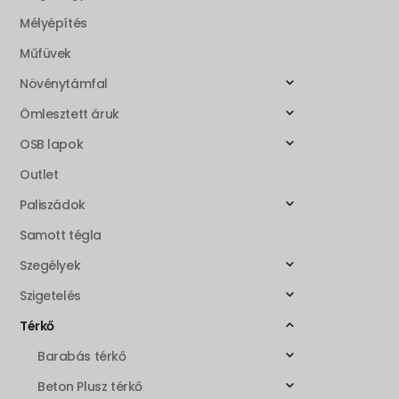
Mélyépítés
Műfüvek
Növénytámfal
Ömlesztett áruk
OSB lapok
Outlet
Paliszádok
Samott tégla
Szegélyek
Szigetelés
Térkő
Barabás térkő
Beton Plusz térkő