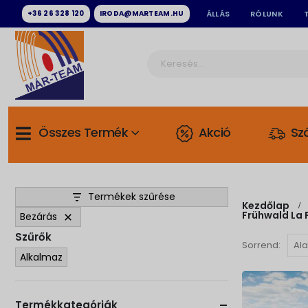
+36 26 328 120
IRODA@MARTEAM.HU
ÁLLÁS
RÓLUNK
Összes Termék
Akció
Szá
Termékek szűrése
Kezdőlap
Frühwald La 
Bezárás
Szűrők
Sorrend:
Alkalmaz
Termékkategóriák