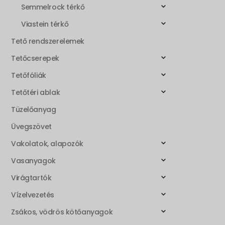
Semmelrock térkő
Viastein térkő
Tető rendszerelemek
Tetőcserepek
Tetőfóliák
Tetőtéri ablak
Tüzelőanyag
Üvegszövet
Vakolatok, alapozók
Vasanyagok
Virágtartók
Vízelvezetés
Zsákos, vödrös kötőanyagok