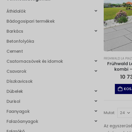
Áthidalók
Bádogosipari termékek
Barkács
Betonfolyóka
Cement
FRÜHWALD LA PIA
Csatornacsövek és idomok
Frühwald L
kombi –
Csavarok
10 7
Díszkavicsok
KOS
Dübelek
Durisol
Faanyagok
Mutat:
Falazóanyagok
Az egyszerűsé
Falazókő