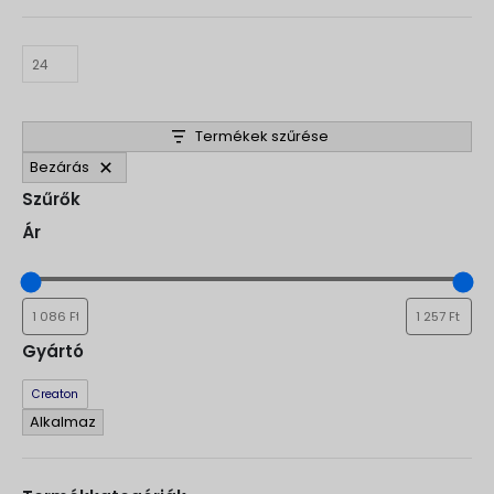
Termékek szűrése
Bezárás
Szűrők
Ár
Gyártó
Gyártó
Creaton
Alkalmaz