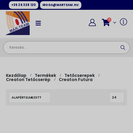
+36 26 328 120
IRODA@MARTEAM.HU
0
Kezdőlap
Termékek
Tetőcserepek
Creaton Tetőcserép
Creaton Futura