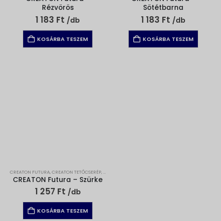
Rézvörös
Sötétbarna
1 183
Ft
1 183
Ft
/db
/db
KOSÁRBA TESZEM
KOSÁRBA TESZEM
CREATON FUTURA
,
CREATON TETŐCSERÉP
,
TETŐCSEREPEK
CREATON Futura – Szürke
1 257
Ft
/db
KOSÁRBA TESZEM