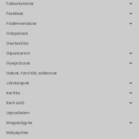
Falburkolatok
Festékek
Födémrendszer
Gázpalack
Geotextília
Gipszkarton
Gyeprácsok
Habok, tömítők, szilikonok
Járdalapok
Kerítés
Kerti sütő
Lépcsőelem
Magaságyás
Mélyépítés