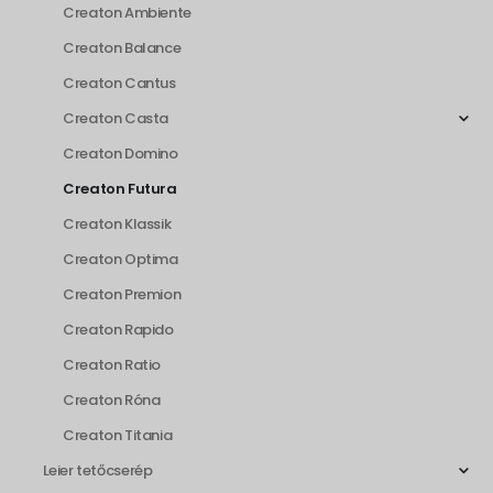
Creaton Ambiente
Creaton Balance
Creaton Cantus
Creaton Casta
Creaton Domino
Creaton Futura
Creaton Klassik
Creaton Optima
Creaton Premion
Creaton Rapido
Creaton Ratio
Creaton Róna
Creaton Titania
Leier tetőcserép