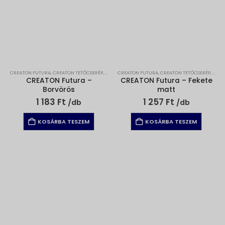
CREATON FUTURA
,
CREATON TETŐCSERÉP
,
TETŐCSEREPEK
CREATON FUTURA
,
CREATON TETŐCSERÉP
,
TETŐ
CREATON Futura –
CREATON Futura – Fekete
Borvörös
matt
1 183
Ft
1 257
Ft
/db
/db
KOSÁRBA TESZEM
KOSÁRBA TESZEM