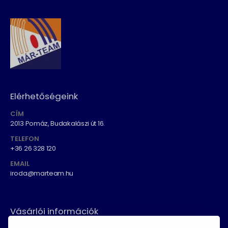
Elérhetőségeink
CÍM
2013 Pomáz, Budakalászi út 16.
TELEFON
+36 26 328 120
EMAIL
iroda@marteam.hu
Vásárlói információk
ÁSZF