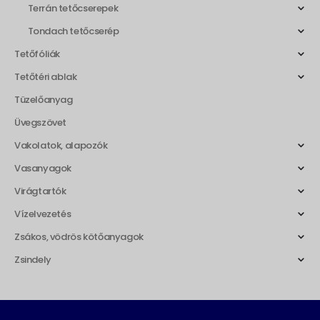
Terrán tetőcserepek
Tondach tetőcserép
Tetőfóliák
Tetőtéri ablak
Tüzelőanyag
Üvegszövet
Vakolatok, alapozók
Vasanyagok
Virágtartók
Vízelvezetés
Zsákos, vödrös kötőanyagok
Zsindely