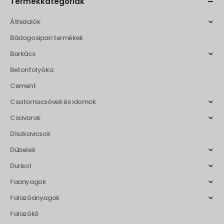
Termékkategóriák
Áthidalók
Bádogosipari termékek
Barkács
Betonfolyóka
Cement
Csatornacsövek és idomok
Csavarok
Díszkavicsok
Dübelek
Durisol
Faanyagok
Falazóanyagok
Falazókő