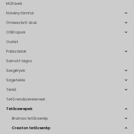
Műfüvek
Növénytámfal
Ömlesztett áruk
OSB lapok
Outlet
Paliszádok
Samott tégla
Szegélyek
Szigetelés
Térkő
Tető rendszerelemek
Tetőcserepek
Bramac tetőcserép
Creaton tetőcserép