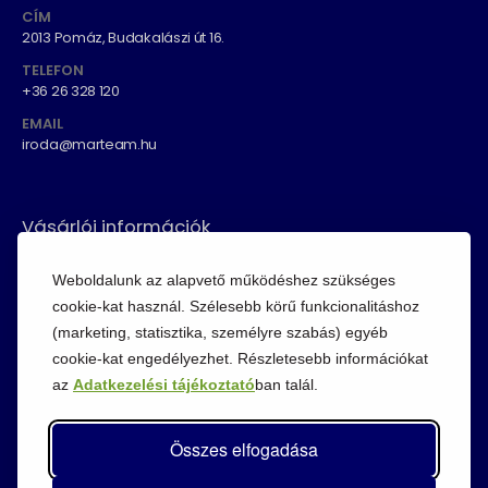
CÍM
2013 Pomáz, Budakalászi út 16.
TELEFON
+36 26 328 120
EMAIL
iroda@marteam.hu
Vásárlói információk
ÁSZF
Weboldalunk az alapvető működéshez szükséges
Fizetési módok
cookie-kat használ. Szélesebb körű funkcionalitáshoz
(marketing, statisztika, személyre szabás) egyéb
Adatvédelem
cookie-kat engedélyezhet. Részletesebb információkat
Cookie szabályzat
az
Adatkezelési tájékoztató
ban talál.
Visszaküldési szabályzat
Összes elfogadása