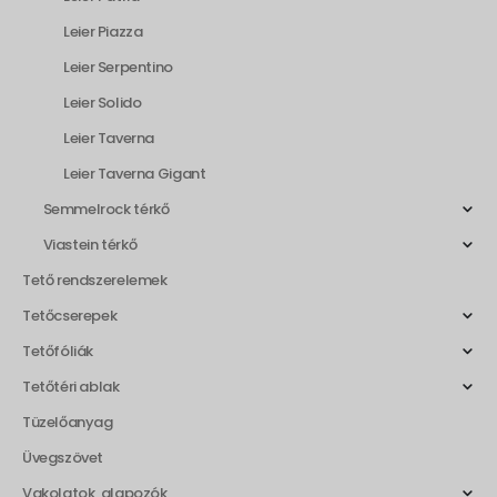
Leier Piazza
Leier Serpentino
Leier Solido
Leier Taverna
Leier Taverna Gigant
Semmelrock térkő
Viastein térkő
Tető rendszerelemek
Tetőcserepek
Tetőfóliák
Tetőtéri ablak
Tüzelőanyag
Üvegszövet
Vakolatok, alapozók