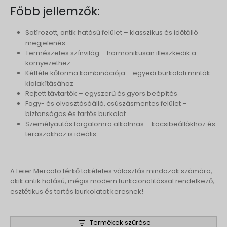
Főbb jellemzők:
Satírozott, antik hatású felület – klasszikus és időtálló
megjelenés
Természetes színvilág – harmonikusan illeszkedik a
környezethez
Kétféle kőforma kombinációja – egyedi burkolati minták
kialakításához
Rejtett távtartók – egyszerű és gyors beépítés
Fagy- és olvasztósóálló, csúszásmentes felület –
biztonságos és tartós burkolat
Személyautós forgalomra alkalmas – kocsibeállókhoz és
teraszokhoz is ideális
A Leier Mercato térkő tökéletes választás mindazok számára,
akik antik hatású, mégis modern funkcionalitással rendelkező,
esztétikus és tartós burkolatot keresnek!
Termékek szűrése