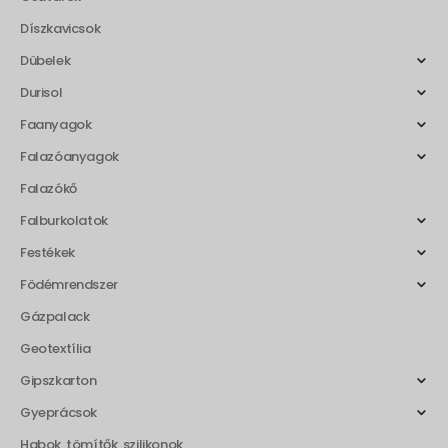
Díszkavicsok
Dübelek
Durisol
Faanyagok
Falazóanyagok
Falazókő
Falburkolatok
Festékek
Födémrendszer
Gázpalack
Geotextília
Gipszkarton
Gyeprácsok
Habok, tömítők, szilikonok