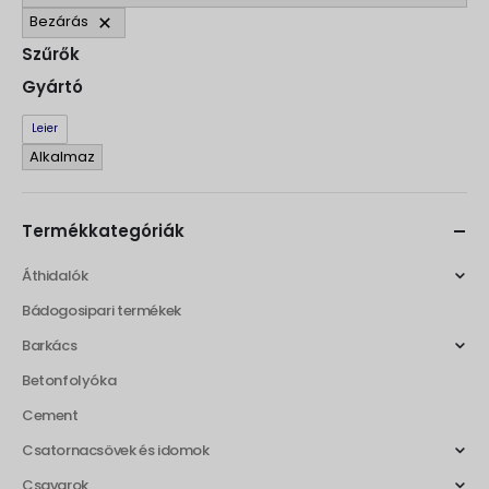
Bezárás
Szűrők
Gyártó
Gyártó
Leier
Alkalmaz
Termékkategóriák
Áthidalók
Bádogosipari termékek
Barkács
Betonfolyóka
Cement
Csatornacsövek és idomok
Csavarok