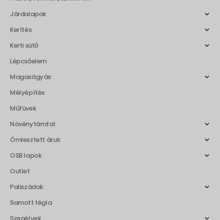
Járdalapok
Kerítés
Kerti sütő
Lépcsőelem
Magaságyás
Mélyépítés
Műfüvek
Növénytámfal
Ömlesztett áruk
OSB lapok
Outlet
Paliszádok
Samott tégla
Szegélyek