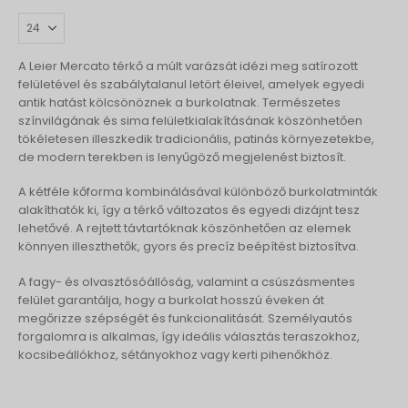
A Leier Mercato térkő a múlt varázsát idézi meg satírozott
felületével és szabálytalanul letört éleivel, amelyek egyedi
antik hatást kölcsönöznek a burkolatnak. Természetes
színvilágának és sima felületkialakításának köszönhetően
tökéletesen illeszkedik tradicionális, patinás környezetekbe,
de modern terekben is lenyűgöző megjelenést biztosít.
A kétféle kőforma kombinálásával különböző burkolatminták
alakíthatók ki, így a térkő változatos és egyedi dizájnt tesz
lehetővé. A rejtett távtartóknak köszönhetően az elemek
könnyen illeszthetők, gyors és precíz beépítést biztosítva.
A fagy- és olvasztósóállóság, valamint a csúszásmentes
felület garantálja, hogy a burkolat hosszú éveken át
megőrizze szépségét és funkcionalitását. Személyautós
forgalomra is alkalmas, így ideális választás teraszokhoz,
kocsibeállókhoz, sétányokhoz vagy kerti pihenőkhöz.