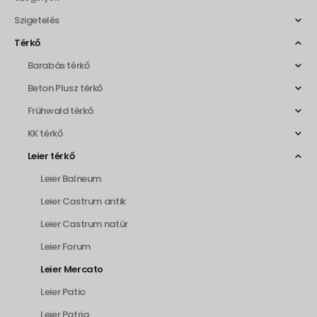
Szigetelés
Térkő
Barabás térkő
Beton Plusz térkő
Frühwald térkő
KK térkő
Leier térkő
Leier Balneum
Leier Castrum antik
Leier Castrum natúr
Leier Forum
Leier Mercato
Leier Patio
Leier Patria