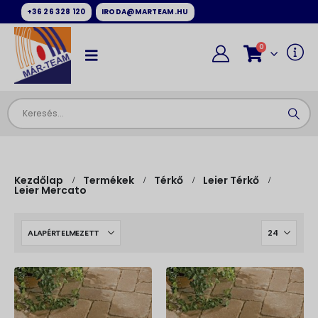
+36 26 328 120
IRODA@MARTEAM.HU
0
Kezdőlap
Termékek
Térkő
Leier Térkő
Leier Mercato