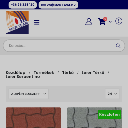
+36 26 328 120
IRODA@MARTEAM.HU
0
Kezdőlap
Termékek
Térkő
Leier Térkő
Leier Serpentino
Készleten