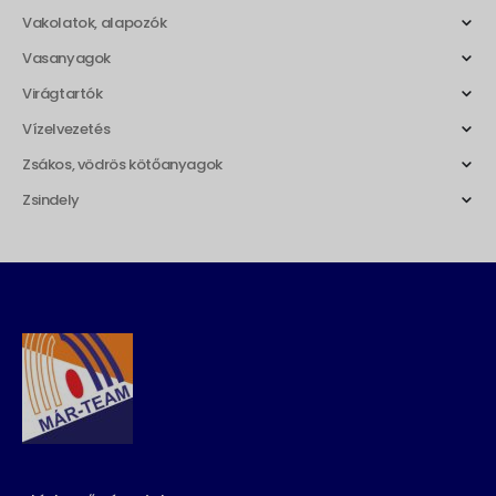
Vakolatok, alapozók
Vasanyagok
Virágtartók
Vízelvezetés
Zsákos, vödrös kötőanyagok
Zsindely