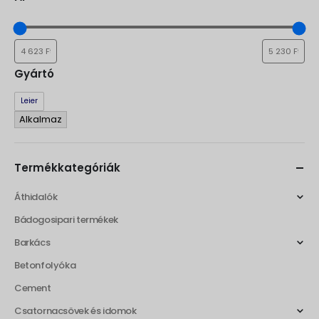
Gyártó
Gyártó
Leier
Alkalmaz
Termékkategóriák
Áthidalók
Bádogosipari termékek
Barkács
Betonfolyóka
Cement
Csatornacsövek és idomok