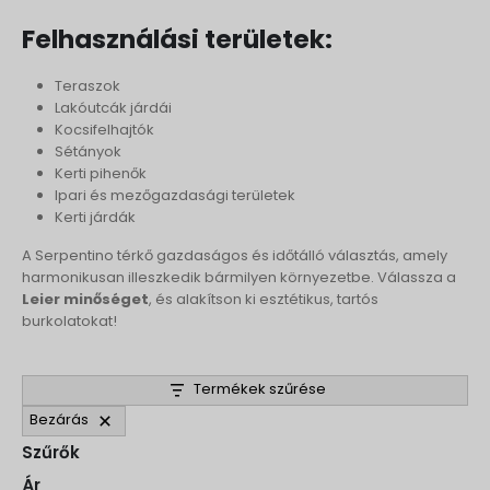
Felhasználási területek:
Teraszok
Lakóutcák járdái
Kocsifelhajtók
Sétányok
Kerti pihenők
Ipari és mezőgazdasági területek
Kerti járdák
A Serpentino térkő gazdaságos és időtálló választás, amely
harmonikusan illeszkedik bármilyen környezetbe. Válassza a
Leier minőséget
, és alakítson ki esztétikus, tartós
burkolatokat!
Termékek szűrése
Bezárás
Szűrők
Ár