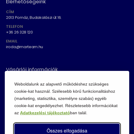
Elérhetőségeink
CÍM
2013 Pomáz, Budakalászi út 16.
TELEFON
+36 26 328 120
EMAIL
iroda@marteam.hu
Vásárlói információk
ÁSZF
Weboldalunk az alapvető működéshez szükséges
Fizetési módok
cookie-kat használ. Szélesebb körű funkcionalitáshoz
(marketing, statisztika, személyre szabás) egyéb
Adatvédelem
cookie-kat engedélyezhet. Részletesebb információkat
Cookie szabályzat
az
Adatkezelési tájékoztató
ban talál.
Visszaküldési szabályzat
Összes elfogadása