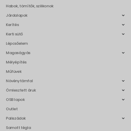
Habok, tömítők, szilikonok
Járdalapok
Kerítés
Kerti sütő
Lépcsőelem
Magaságyás
Mélyépítés
Műfüvek
Növénytámfal
Ömlesztett áruk
OSB lapok
Outlet
Paliszádok
Samott tégla