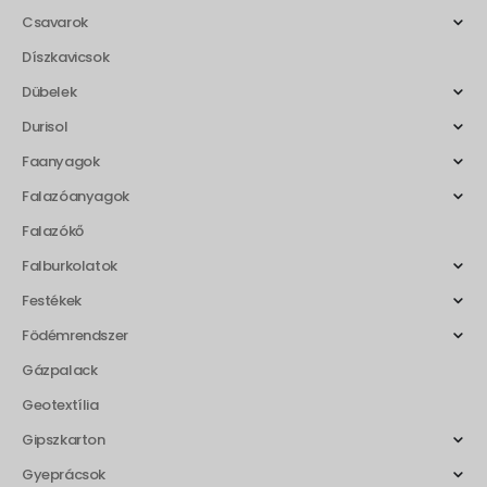
Csavarok
Díszkavicsok
Dübelek
Durisol
Faanyagok
Falazóanyagok
Falazókő
Falburkolatok
Festékek
Födémrendszer
Gázpalack
Geotextília
Gipszkarton
Gyeprácsok