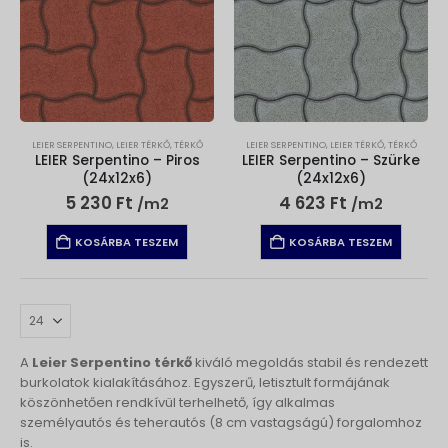
LEIER SERPENTINO
,
LEIER TÉRKŐ
,
TÉRKŐ
LEIER SERPENTINO
,
LEIER TÉRKŐ
,
TÉRKŐ
LEIER Serpentino – Piros
LEIER Serpentino – Szürke
(24x12x6)
(24x12x6)
5 230
Ft
4 623
Ft
/m2
/m2
KOSÁRBA TESZEM
KOSÁRBA TESZEM
A
Leier Serpentino térkő
kiváló megoldás stabil és rendezett
burkolatok kialakításához. Egyszerű, letisztult formájának
köszönhetően rendkívül terhelhető, így alkalmas
személyautós és teherautós (8 cm vastagságú) forgalomhoz
is.