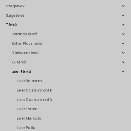
Szegélyek
Szigetelés
Térkő
Barabás térkő
Beton Plusz térkő
Frühwald térkő
KK térkő
Leier térkő
Leier Balneum
Leier Castrum antik
Leier Castrum natúr
Leier Forum
Leier Mercato
Leier Patio