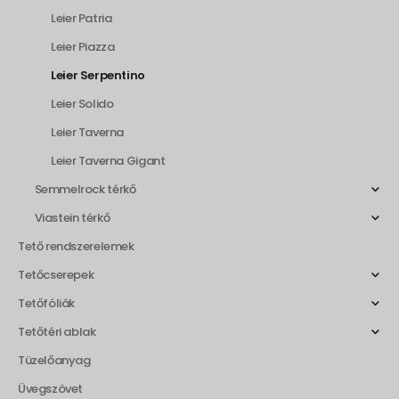
Leier Patria
Leier Piazza
Leier Serpentino
Leier Solido
Leier Taverna
Leier Taverna Gigant
Semmelrock térkő
Viastein térkő
Tető rendszerelemek
Tetőcserepek
Tetőfóliák
Tetőtéri ablak
Tüzelőanyag
Üvegszövet