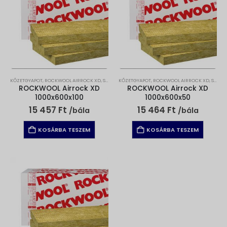
KŐZETGYAPOT
,
ROCKWOOL AIRROCK XD
,
SZIGETELÉS
KŐZETGYAPOT
,
VÁLASZFAL SZIGETELÉS
,
ROCKWOOL AIRROCK XD
,
SZIGETELÉS
ROCKWOOL Airrock XD
ROCKWOOL Airrock XD
1000x600x100
1000x600x50
15 457
Ft
15 464
Ft
/bála
/bála
KOSÁRBA TESZEM
KOSÁRBA TESZEM