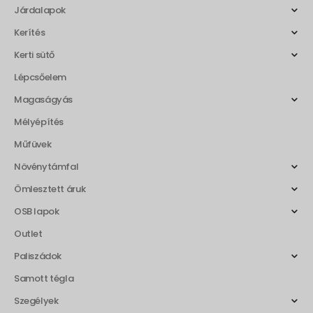
Járdalapok
Kerítés
Kerti sütő
Lépcsőelem
Magaságyás
Mélyépítés
Műfüvek
Növénytámfal
Ömlesztett áruk
OSB lapok
Outlet
Paliszádok
Samott tégla
Szegélyek