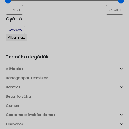
Gyártó
Gyártó
Rockwool
Alkalmaz
Termékkategóriák
Áthidalók
Bádogosipari termékek
Barkács
Betonfolyóka
Cement
Csatornacsövek és idomok
Csavarok