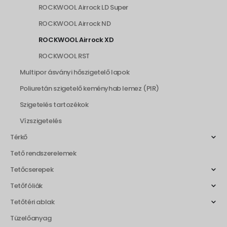
ROCKWOOL Airrock LD Super
ROCKWOOL Airrock ND
ROCKWOOL Airrock XD
ROCKWOOL RST
Multipor ásványi hőszigetelő lapok
Poliuretán szigetelő keményhab lemez (PIR)
Szigetelés tartozékok
Vízszigetelés
Térkő
Tető rendszerelemek
Tetőcserepek
Tetőfóliák
Tetőtéri ablak
Tüzelőanyag