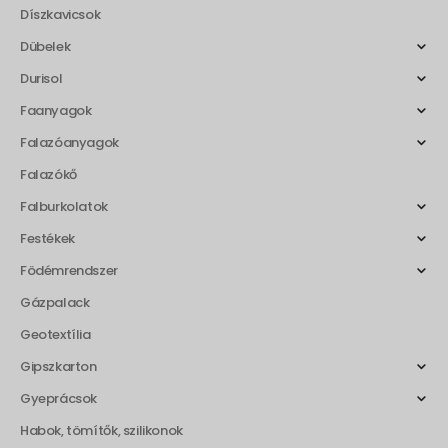
Díszkavicsok
Dübelek
Durisol
Faanyagok
Falazóanyagok
Falazókő
Falburkolatok
Festékek
Födémrendszer
Gázpalack
Geotextília
Gipszkarton
Gyeprácsok
Habok, tömítők, szilikonok