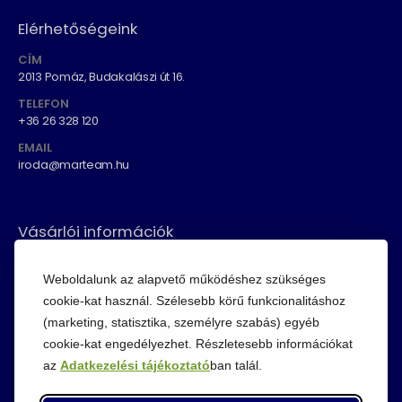
Elérhetőségeink
CÍM
2013 Pomáz, Budakalászi út 16.
TELEFON
+36 26 328 120
EMAIL
iroda@marteam.hu
Vásárlói információk
ÁSZF
Weboldalunk az alapvető működéshez szükséges
Fizetési módok
cookie-kat használ. Szélesebb körű funkcionalitáshoz
Adatvédelem
(marketing, statisztika, személyre szabás) egyéb
cookie-kat engedélyezhet. Részletesebb információkat
Cookie szabályzat
az
Adatkezelési tájékoztató
ban talál.
Visszaküldési szabályzat