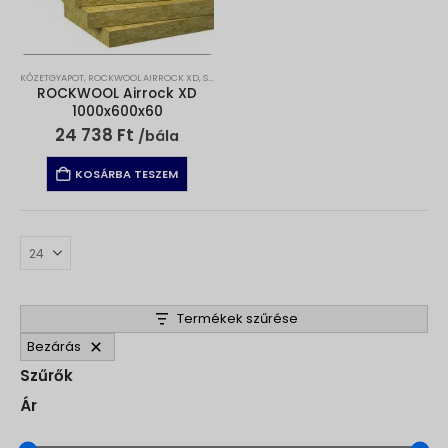
KŐZETGYAPOT
,
ROCKWOOL AIRROCK XD
,
SZIGETELÉS
,
VÁLASZFAL SZIGETELÉS
ROCKWOOL Airrock XD
1000x600x60
24 738
Ft
/bála
KOSÁRBA TESZEM
Termékek szűrése
Bezárás
Szűrők
Ár