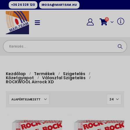
+36 26 328 120
IRODA@MARTEAM.HU
0
Kezdőlap
Termékek
Szigetelés
Kőzetgyapot
Válaszfal Szigetelés
ROCKWOOL Airrock XD