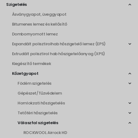
Szigetelés
Ásványgyapot, üveggyapot
Bitumenes lemez és kellősítő
Dombornyomott lemez
Expandált polisztirolhab hőszigetelő lemez (EPS)
Extrudált polisztirol hab hőszigetelőanyag (XPS)
Kiegészítő termékek
Kőzetgyapot
Födém szigetelés
Gépészet/Tűzvédelem
Homlokzati hőszigetelés
Tetőtéri hőszigetelés
Válaszfal szigetelés
ROCKWOOL Airrock HD