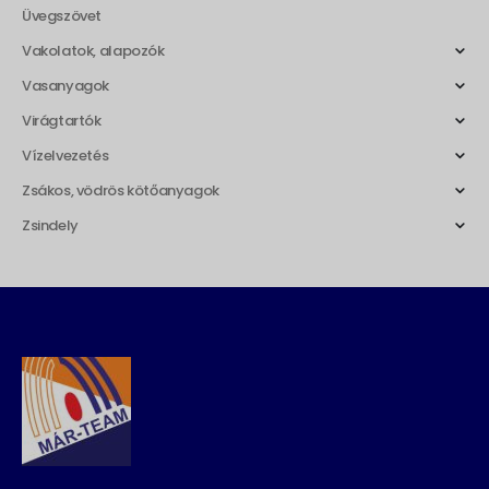
Üvegszövet
Vakolatok, alapozók
Vasanyagok
Virágtartók
Vízelvezetés
Zsákos, vödrös kötőanyagok
Zsindely