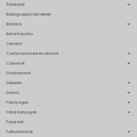
Áthidalók
Bádogosipari termékek
Barkács
Betonfolyóka
Cement
Csatornacsövek és idomok
Csavarok
Díszkavicsok
Dübelek
Durisol
Faanyagok
Falazóanyagok
Falazókő
Falburkolatok