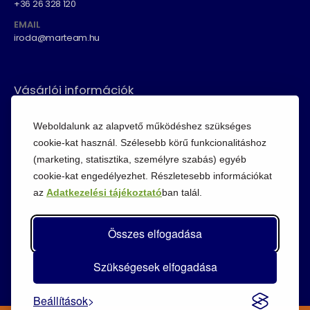
+36 26 328 120
EMAIL
iroda@marteam.hu
Vásárlói információk
ÁSZF
Weboldalunk az alapvető működéshez szükséges
Fizetési módok
cookie-kat használ. Szélesebb körű funkcionalitáshoz
Adatvédelem
(marketing, statisztika, személyre szabás) egyéb
cookie-kat engedélyezhet. Részletesebb információkat
Cookie szabályzat
az
Adatkezelési tájékoztató
ban talál.
Visszaküldési szabályzat
Összes elfogadása
Szükségesek elfogadása
Beállítások