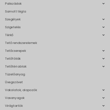
Paliszádok
Samott tégla
Szegélyek
Szigetelés
Térkő
Tető rendszerelemek
Tetőcserepek
Tetőfóliák
Tetőtéri ablak
Tüzelőanyag
Üvegszövet
Vakolatok, alapozók
Vasanyagok
Virágtartók