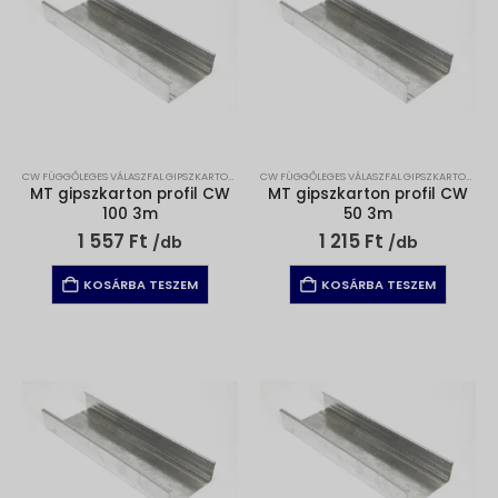
CW FÜGGŐLEGES VÁLASZFAL GIPSZKARTON PROFIL
,
GIPSZKARTON
,
GIPSZKARTON PROFILOK
CW FÜGGŐLEGES VÁLASZFAL GIPSZKARTON PROFIL
MT gipszkarton profil CW
MT gipszkarton profil CW
100 3m
50 3m
1 557
Ft
1 215
Ft
/db
/db
KOSÁRBA TESZEM
KOSÁRBA TESZEM