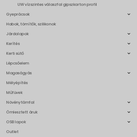
UW vízszintes válaszfal gipszkarton profil
Gyeprácsok
Habok, tömítők, szilikonok
Járdalapok
Kerítés
Kerti sütő
Lépcsőelem
Magaságyás
Mélyépítés
Műfüvek
Növénytámfal
Ömlesztett áruk
OSB lapok
Outlet