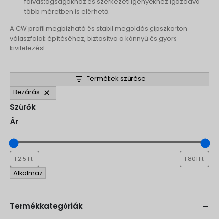
falvastagságokhoz és szerkezeti igényekhez igazodva
több méretben is elérhető.
A CW profil megbízható és stabil megoldás gipszkarton
válaszfalak építéséhez, biztosítva a könnyű és gyors
kivitelezést.
Termékek szűrése
Bezárás
Szűrők
Ár
Alkalmaz
Termékkategóriák