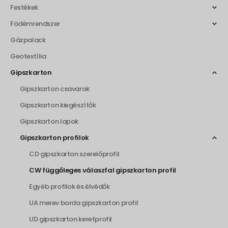
Festékek
Födémrendszer
Gázpalack
Geotextília
Gipszkarton
Gipszkarton csavarok
Gipszkarton kiegészítők
Gipszkarton lapok
Gipszkarton profilok
CD gipszkarton szerelőprofil
CW függőleges válaszfal gipszkarton profil
Egyéb profilok és élvédők
UA merev borda gipszkarton profil
UD gipszkarton keretprofil