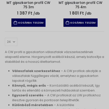
MT gipszkarton profil CW
MT gipszkarton profil CW
75 3m
75 4m
1 387
Ft
1 801
Ft
/db
/db
KOSÁRBA TESZEM
KOSÁRBA TESZEM
A CW profil a gipszkarton válaszfalak vázszerkezetének
alapvető eleme. Horganyzott acélból készül, amely biztosítja a
stabilitást és a hosszú élettartamot.
Válaszfalak szerkezetéhez
– A CW profilok alkotják a
válaszfalak függőleges vázát, amelyhez a gipszkarton
lapokat rögzítik.
Könnyű, mégis erős
– Korrózióálló acélból készült, így
tartós és ellenálló a környezeti hatásokkal szemben.
Egyszerű szerelés
– A CW profilokat az UW profilokhoz
illesztve gyorsan és pontosan telepíthetők.
Különböző méretekben
– A különféle