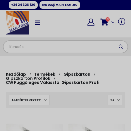
+36 26 328 120
IRODA@MARTEAM.HU
0
Kezdőlap
Termékek
Gipszkarton
Gipszkarton Profilok
CW Függőleges Válaszfal Gipszkarton Profil