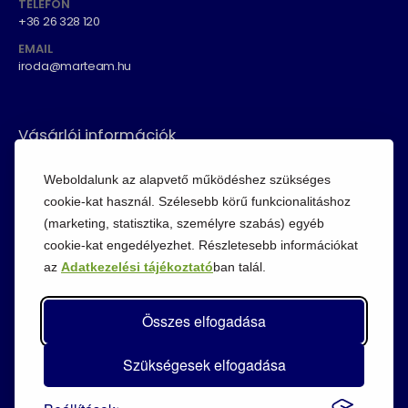
TELEFON
+36 26 328 120
EMAIL
iroda@marteam.hu
Vásárlói információk
ÁSZF
Weboldalunk az alapvető működéshez szükséges
Fizetési módok
cookie-kat használ. Szélesebb körű funkcionalitáshoz
(marketing, statisztika, személyre szabás) egyéb
Adatvédelem
cookie-kat engedélyezhet. Részletesebb információkat
Cookie szabályzat
az
Adatkezelési tájékoztató
ban talál.
Visszaküldési szabályzat
Összes elfogadása
Szükségesek elfogadása