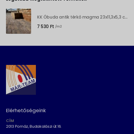
KK Óbuda antik térkő magma 23x11,3x5,3 cm
7 530
Ft
/m2
Elérhetőségeink
CÍM
2013 Pomáz, Budakalászi út 16.