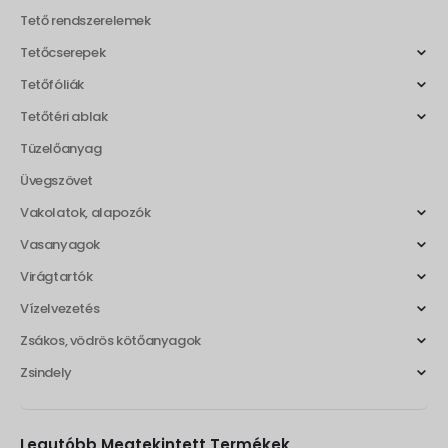
Tető rendszerelemek
Tetőcserepek
Tetőfóliák
Tetőtéri ablak
Tüzelőanyag
Üvegszövet
Vakolatok, alapozók
Vasanyagok
Virágtartók
Vízelvezetés
Zsákos, vödrös kötőanyagok
Zsindely
Legutóbb Megtekintett Termékek