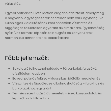
választás.
Egyedi patinás felülete időtlen eleganciát biztosít, amely még
a nagyobb, egységes terek esetében sem válik egyhangúvá.
Különleges kialakításának köszönhetően vízszintes és
függőleges felületeken egyaránt alkalmazható, így lehetőség
nyílik ívelt formák, lépcsők, falbeugrók és kanyarulatok
harmonikus átmeneteinek kialakítására.
Főbb jellemzők:
Sokoldalú felhasználhatóság – térburkolat, falazókő,
díszítőelem egyben
Egyedi patinás felület – klasszikus, időtálló megjelenés
Vízszintes és függőleges alkalmazhatóság – falakhoz és
burkolatokhoz egyaránt
Természetes hatású átmenetek – ívek, kanyarulatok és
lépcsők kialakításához