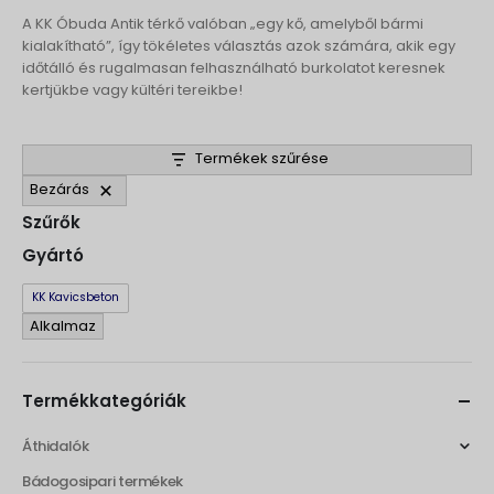
A KK Óbuda Antik térkő valóban „egy kő, amelyből bármi
kialakítható”, így tökéletes választás azok számára, akik egy
időtálló és rugalmasan felhasználható burkolatot keresnek
kertjükbe vagy kültéri tereikbe!
Termékek szűrése
Bezárás
Szűrők
Gyártó
Gyártó
KK Kavicsbeton
Alkalmaz
Termékkategóriák
Áthidalók
Bádogosipari termékek