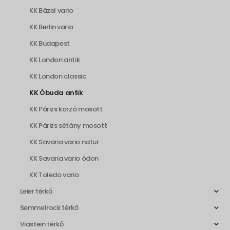
KK Bázel vario
KK Berlin vario
KK Budapest
KK London antik
KK London classic
KK Óbuda antik
KK Párizs korzó mosott
KK Párizs sétány mosott
KK Savaria vario natur
KK Savaria vario ódon
KK Toledo vario
Leier térkő
Semmelrock térkő
Viastein térkő