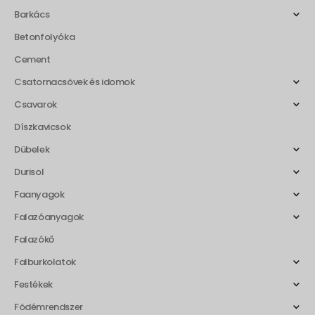
Barkács
Betonfolyóka
Cement
Csatornacsövek és idomok
Csavarok
Díszkavicsok
Dübelek
Durisol
Faanyagok
Falazóanyagok
Falazókő
Falburkolatok
Festékek
Födémrendszer