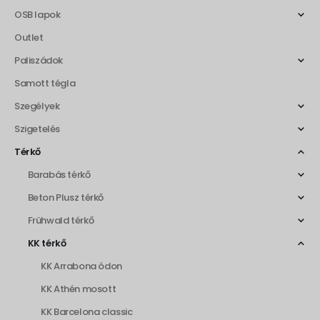
OSB lapok
Outlet
Paliszádok
Samott tégla
Szegélyek
Szigetelés
Térkő
Barabás térkő
Beton Plusz térkő
Frühwald térkő
KK térkő
KK Arrabona ódon
KK Athén mosott
KK Barcelona classic