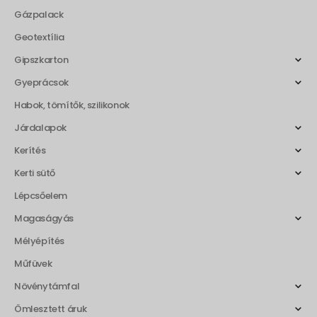
Gázpalack
Geotextília
Gipszkarton
Gyeprácsok
Habok, tömítők, szilikonok
Járdalapok
Kerítés
Kerti sütő
Lépcsőelem
Magaságyás
Mélyépítés
Műfüvek
Növénytámfal
Ömlesztett áruk