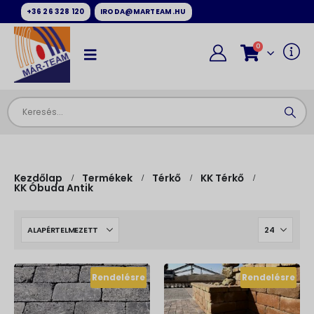
+36 26 328 120
IRODA@MARTEAM.HU
0
Kezdőlap
Termékek
Térkő
KK Térkő
KK Óbuda Antik
Rendelésre
Rendelésre