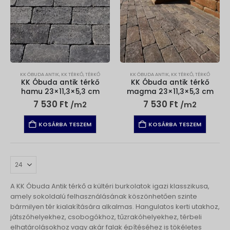
KK ÓBUDA ANTIK
,
KK TÉRKŐ
,
TÉRKŐ
KK ÓBUDA ANTIK
,
KK TÉRKŐ
,
TÉRKŐ
KK Óbuda antik térkő
KK Óbuda antik térkő
hamu 23×11,3×5,3 cm
magma 23×11,3×5,3 cm
7 530
Ft
7 530
Ft
/m2
/m2
KOSÁRBA TESZEM
KOSÁRBA TESZEM
A KK Óbuda Antik térkő a kültéri burkolatok igazi klasszikusa,
amely sokoldalú felhasználásának köszönhetően szinte
bármilyen tér kialakítására alkalmas. Hangulatos kerti utakhoz,
játszóhelyekhez, csobogókhoz, tűzrakóhelyekhez, térbeli
elhatárolásokhoz vagy akár falak építéséhez is tökéletes