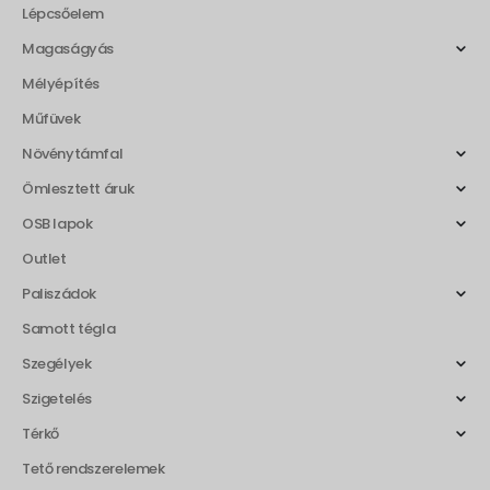
Lépcsőelem
Magaságyás
Mélyépítés
Műfüvek
Növénytámfal
Ömlesztett áruk
OSB lapok
Outlet
Paliszádok
Samott tégla
Szegélyek
Szigetelés
Térkő
Tető rendszerelemek