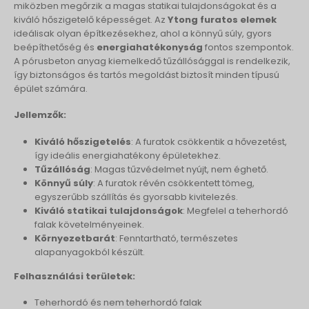
miközben megőrzik a magas statikai tulajdonságokat és a
kiváló hőszigetelő képességet. Az
Ytong furatos elemek
ideálisak olyan építkezésekhez, ahol a könnyű súly, gyors
beépíthetőség és
energiahatékonyság
fontos szempontok.
A pórusbeton anyag kiemelkedő tűzállósággal is rendelkezik,
így biztonságos és tartós megoldást biztosít minden típusú
épület számára.
Jellemzők:
Kiváló hőszigetelés
: A furatok csökkentik a hővezetést,
így ideális energiahatékony épületekhez.
Tűzállóság
: Magas tűzvédelmet nyújt, nem éghető.
Könnyű súly
: A furatok révén csökkentett tömeg,
egyszerűbb szállítás és gyorsabb kivitelezés.
Kiváló statikai tulajdonságok
: Megfelel a teherhordó
falak követelményeinek.
Környezetbarát
: Fenntartható, természetes
alapanyagokból készült.
Felhasználási területek:
Teherhordó és nem teherhordó falak