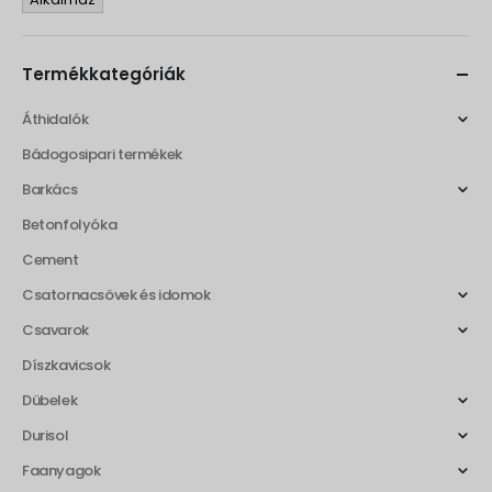
Termékkategóriák
Áthidalók
Bádogosipari termékek
Barkács
Betonfolyóka
Cement
Csatornacsövek és idomok
Csavarok
Díszkavicsok
Dübelek
Durisol
Faanyagok