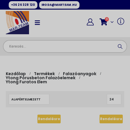
+36 26 328 120
IRODA@MARTEAM.HU
0
Kezdőlap
Termékek
Falazóanyagok
Ytong Pórusbeton Falazóelemek
Ytong Furatos Elem
Rendelésre
Rendelésre