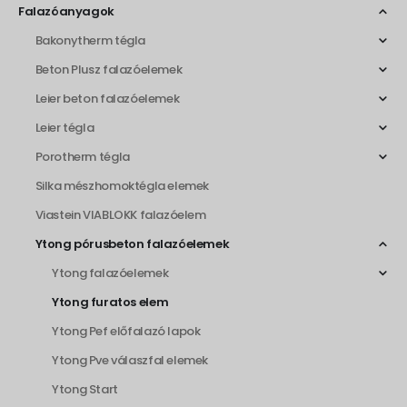
Falazóanyagok
Bakonytherm tégla
Beton Plusz falazóelemek
Leier beton falazóelemek
Leier tégla
Porotherm tégla
Silka mészhomoktégla elemek
Viastein VIABLOKK falazóelem
Ytong pórusbeton falazóelemek
Ytong falazóelemek
Ytong furatos elem
Ytong Pef előfalazó lapok
Ytong Pve válaszfal elemek
Ytong Start