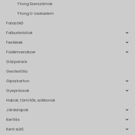
Ytong Szerszámok
Ytong U-zsaluelem
Falazókő
Falburkolatok
Festékek
Födémrendszer
Gázpalack
Geotextília
Gipszkarton
Gyeprácsok
Habok, tömítők, szilikonok
Járdalapok
Kerítés
Kerti sütő