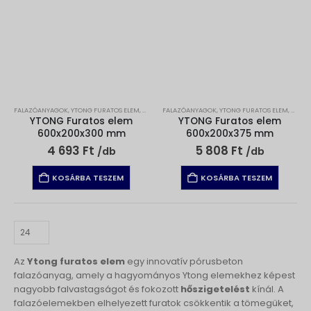
FALAZÓANYAGOK
,
YTONG FURATOS ELEM
,
YTONG PÓRUSBETON FALAZÓELEMEK
FALAZÓANYAGOK
,
YTONG FURATOS ELEM
,
YTONG
YTONG Furatos elem
YTONG Furatos elem
600x200x300 mm
600x200x375 mm
4 693
Ft
5 808
Ft
/db
/db
KOSÁRBA TESZEM
KOSÁRBA TESZEM
Az
Ytong furatos elem
egy innovatív pórusbeton
falazóanyag, amely a hagyományos Ytong elemekhez képest
nagyobb falvastagságot és fokozott
hőszigetelést
kínál. A
falazóelemekben elhelyezett furatok csökkentik a tömegüket,