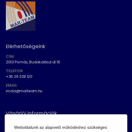
Elérhetőségeink
CÍM
2013 Pomáz, Budakalászi út 16.
TELEFON
+36 26 328 120
EMAIL
iroda@marteam.hu
Vásárlói információk
ÁSZF
Weboldalunk az alapvető működéshez szükséges