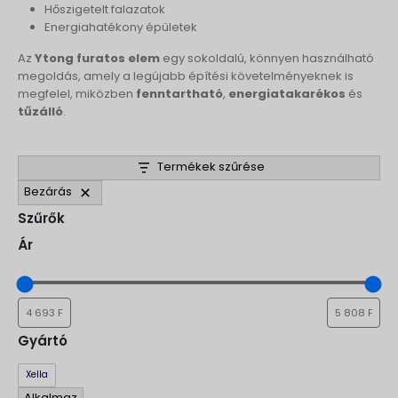
Hőszigetelt falazatok
Energiahatékony épületek
Az
Ytong furatos elem
egy sokoldalú, könnyen használható
megoldás, amely a legújabb építési követelményeknek is
megfelel, miközben
fenntartható
,
energiatakarékos
és
tűzálló
.
Termékek szűrése
Bezárás
Szűrők
Ár
Gyártó
Gyártó
Xella
Alkalmaz