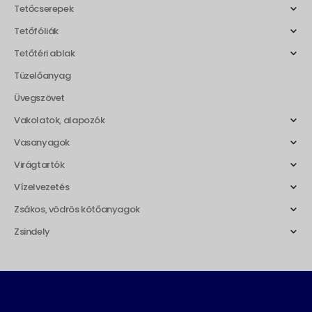
Tetőcserepek
Tetőfóliák
Tetőtéri ablak
Tüzelőanyag
Üvegszövet
Vakolatok, alapozók
Vasanyagok
Virágtartók
Vízelvezetés
Zsákos, vödrös kötőanyagok
Zsindely