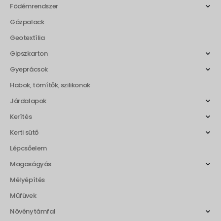
Födémrendszer
Gázpalack
Geotextília
Gipszkarton
Gyeprácsok
Habok, tömítők, szilikonok
Járdalapok
Kerítés
Kerti sütő
Lépcsőelem
Magaságyás
Mélyépítés
Műfüvek
Növénytámfal