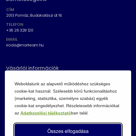
CÍM
2013 Pomáz, Budakalászi út 16.
TELEFON
+36 26 328 120
EMAIL
iroda@marteam.hu
Vásárlói információk
ÁSZF
Weboldalunk az alapvető működéshez szükséges
Fizetési módok
cookie-kat használ. Szélesebb körű funkcionalitáshoz
Adatvédelem
(marketing, statisztika, személyre szabás) egyéb
cookie-kat engedélyezhet. Részletesebb információkat
Cookie szabályzat
az
Adatkezelési tájékoztató
ban talál.
Visszaküldési szabályzat
Összes elfogadása