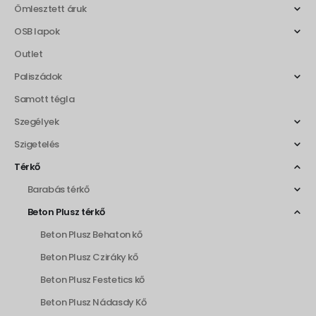
Ömlesztett áruk
OSB lapok
Outlet
Paliszádok
Samott tégla
Szegélyek
Szigetelés
Térkő
Barabás térkő
Beton Plusz térkő
Beton Plusz Behaton kő
Beton Plusz Cziráky kő
Beton Plusz Festetics kő
Beton Plusz Nádasdy Kő