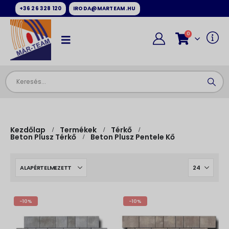
+36 26 328 120
IRODA@MARTEAM.HU
0
Kezdőlap
Termékek
Térkő
Beton Plusz Térkő
Beton Plusz Pentele Kő
-10%
-10%