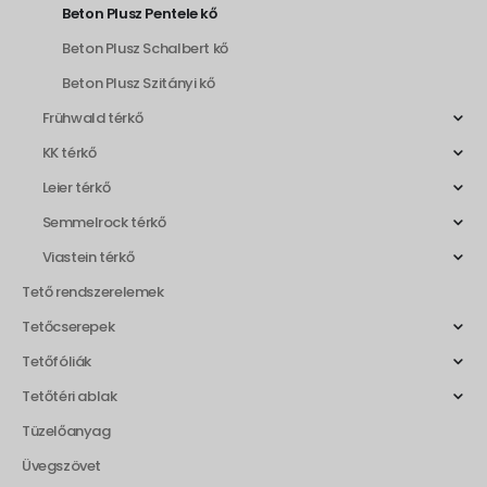
Beton Plusz Pentele kő
Beton Plusz Schalbert kő
Beton Plusz Szitányi kő
Frühwald térkő
KK térkő
Leier térkő
Semmelrock térkő
Viastein térkő
Tető rendszerelemek
Tetőcserepek
Tetőfóliák
Tetőtéri ablak
Tüzelőanyag
Üvegszövet