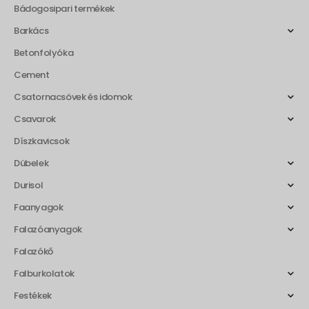
Bádogosipari termékek
Barkács
Betonfolyóka
Cement
Csatornacsövek és idomok
Csavarok
Díszkavicsok
Dübelek
Durisol
Faanyagok
Falazóanyagok
Falazókő
Falburkolatok
Festékek