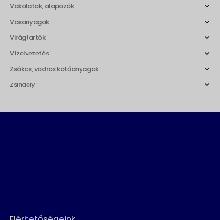
Vakolatok, alapozók
Vasanyagok
Virágtartók
Vízelvezetés
Zsákos, vödrös kötőanyagok
Zsindely
Elérhetőségeink