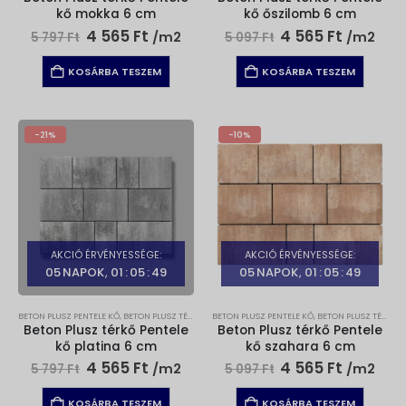
kő mokka 6 cm
kő őszilomb 6 cm
Original
Current
Original
Current
4 565
Ft
4 565
Ft
/m2
/m2
5 797
Ft
5 097
Ft
price
price
price
price
was:
is:
was:
is:
KOSÁRBA TESZEM
KOSÁRBA TESZEM
5
4
5
4
797 Ft.
565 Ft.
097 Ft.
565 Ft.
-21%
-10%
AKCIÓ ÉRVÉNYESSÉGE:
AKCIÓ ÉRVÉNYESSÉGE:
05
NAPOK
01
:
05
:
48
05
NAPOK
01
:
05
:
48
BETON PLUSZ PENTELE KŐ
,
BETON PLUSZ TÉRKŐ
,
TÉRKŐ
BETON PLUSZ PENTELE KŐ
,
BETON PLUSZ TÉRKŐ
,
Beton Plusz térkő Pentele
Beton Plusz térkő Pentele
kő platina 6 cm
kő szahara 6 cm
Original
Current
Original
Current
4 565
Ft
4 565
Ft
/m2
/m2
5 797
Ft
5 097
Ft
price
price
price
price
was:
is:
was:
is:
KOSÁRBA TESZEM
KOSÁRBA TESZEM