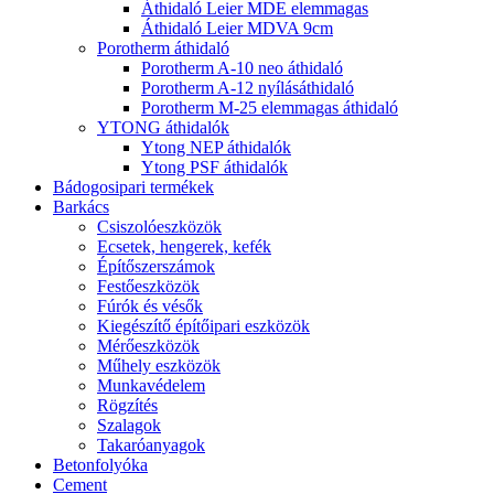
Áthidaló Leier MDE elemmagas
Áthidaló Leier MDVA 9cm
Porotherm áthidaló
Porotherm A-10 neo áthidaló
Porotherm A-12 nyílásáthidaló
Porotherm M-25 elemmagas áthidaló
YTONG áthidalók
Ytong NEP áthidalók
Ytong PSF áthidalók
Bádogosipari termékek
Barkács
Csiszolóeszközök
Ecsetek, hengerek, kefék
Építőszerszámok
Festőeszközök
Fúrók és vésők
Kiegészítő építőipari eszközök
Mérőeszközök
Műhely eszközök
Munkavédelem
Rögzítés
Szalagok
Takaróanyagok
Betonfolyóka
Cement