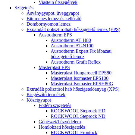
Viastein útszegélyek
Szigetelés
Ásványgyapot, üveggyapot
Bitumenes lemez és kellősítő
Dombornyomott lemez
Expandált polisztirolhab hőszigetelő lemez (EPS)
Austrotherm EPS
Austrotherm AT-H80
Austrotherm AT-N100
Austrotherm Expert Fix lábazati
hőszigetelő lemez
Austrotherm Grafit Reflex
Masterplast EPS
Masterplast Hungarocell EPS80
Masterplast Isomaster EPS100
Masterplast Isomaster EPSH80G
Extrudált polisztirol hab hőszigetelőanyag (XPS)
Kiegészítő termékek
Kőzetgyapot
Födém szigetelés
ROCKWOOL Steprock HD
ROCKWOOL Steprock ND
Gépészet/Tűzvédelem
Homlokzati hőszigetelés
ROCKWOOL Frontock