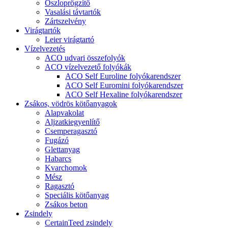
Oszloprögzítő
Vasalási távtartók
Zártszelvény
Virágtartók
Leier virágtartó
Vízelvezetés
ACO udvari összefolyók
ACO vízelvezető folyókák
ACO Self Euroline folyókarendszer
ACO Self Euromini folyókarendszer
ACO Self Hexaline folyókarendszer
Zsákos, vödrös kötőanyagok
Alapvakolat
Aljzatkiegyenlítő
Csemperagasztó
Fugázó
Glettanyag
Habarcs
Kvarchomok
Mész
Ragasztó
Speciális kötőanyag
Zsákos beton
Zsindely
CertainTeed zsindely