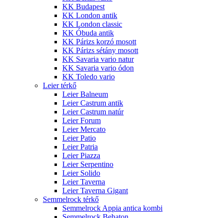
KK Budapest
KK London antik
KK London classic
KK Óbuda antik
KK Párizs korzó mosott
KK Párizs sétány mosott
KK Savaria vario natur
KK Savaria vario ódon
KK Toledo vario
Leier térkő
Leier Balneum
Leier Castrum antik
Leier Castrum natúr
Leier Forum
Leier Mercato
Leier Patio
Leier Patria
Leier Piazza
Leier Serpentino
Leier Solido
Leier Taverna
Leier Taverna Gigant
Semmelrock térkő
Semmelrock Appia antica kombi
Semmelrock Behaton