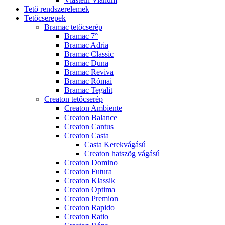
Tető rendszerelemek
Tetőcserepek
Bramac tetőcserép
Bramac 7°
Bramac Adria
Bramac Classic
Bramac Duna
Bramac Reviva
Bramac Római
Bramac Tegalit
Creaton tetőcserép
Creaton Ambiente
Creaton Balance
Creaton Cantus
Creaton Casta
Casta Kerekvágású
Creaton hatszög vágású
Creaton Domino
Creaton Futura
Creaton Klassik
Creaton Optima
Creaton Premion
Creaton Rapido
Creaton Ratio