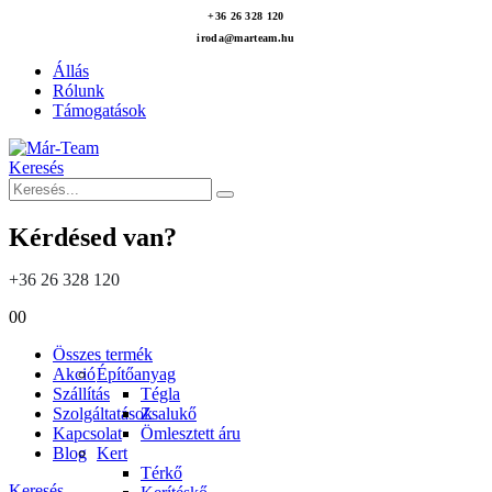
+36 26 328 120
iroda@marteam.hu
Állás
Rólunk
Támogatások
Keresés
Kérdésed van?
+36 26 328 120
0
0
Összes termék
Akció
Építőanyag
Szállítás
Tégla
Szolgáltatások
Zsalukő
Kapcsolat
Ömlesztett áru
Blog
Kert
Térkő
Keresés