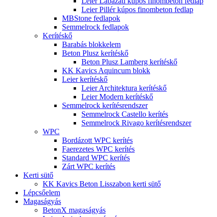
Leier Lábazati kúpos finombeton fedlap
Leier Pillér kúpos finombeton fedlap
MBStone fedlapok
Semmelrock fedlapok
Kerítéskő
Barabás blokkelem
Beton Plusz kerítéskő
Beton Plusz Lamberg kerítéskő
KK Kavics Aquincum blokk
Leier kerítéskő
Leier Architektura kerítéskő
Leier Modern kerítéskő
Semmelrock kerítésrendszer
Semmelrock Castello kerítés
Semmelrock Rivago kerítésrendszer
WPC
Bordázott WPC kerítés
Faerezetes WPC kerítés
Standard WPC kerítés
Zárt WPC kerítés
Kerti sütő
KK Kavics Beton Lisszabon kerti sütő
Lépcsőelem
Magaságyás
BetonX magaságyás