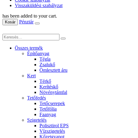
Visszaküldési szabályzat
has been added to your cart.
Pénztár
Kosár
Összes termék
Építőanyag
Tégla
Zsalukő
Ömlesztett áru
Kert
Térkő
Kerítéskő
Növénytámfal
Tetőfedés
Tetőcserepek
Tetőfólia
Faanyag
Szigetelés
Polisztirol EPS
Vízszigetelés
Kőzetgyapot