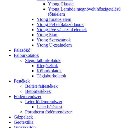
Ytong Classic
Ytong Lambda megnövelt hőszigetelésű
főfalelem
Ytong furatos elem
Ytong Pef előfalazó lapok
Ytong Pve válaszfal elemek
Ytong Start
Ytong Szerszámok
Ytong U-zsaluelem
Falazókő
Falburkolatok
Stegu falburkolatok
Kiegészítők
Kőburkolatok
Téglaburkolatok
Festékek
Beltéri falfestékek
Betonfestékek
Födémrendszer
Leier födémrendszer
Leier béléstest
Porotherm födémrendszer
Gázpalack
Geotextília
Gipszkarton