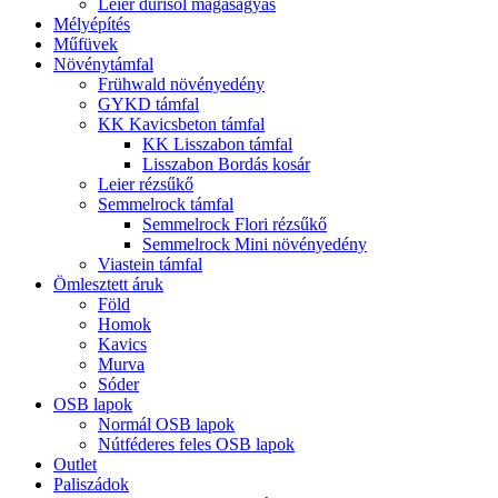
Leier durisol magaságyás
Mélyépítés
Műfüvek
Növénytámfal
Frühwald növényedény
GYKD támfal
KK Kavicsbeton támfal
KK Lisszabon támfal
Lisszabon Bordás kosár
Leier rézsűkő
Semmelrock támfal
Semmelrock Flori rézsűkő
Semmelrock Mini növényedény
Viastein támfal
Ömlesztett áruk
Föld
Homok
Kavics
Murva
Sóder
OSB lapok
Normál OSB lapok
Nútféderes feles OSB lapok
Outlet
Paliszádok