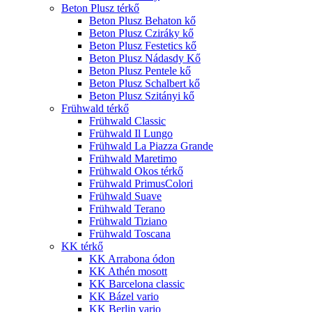
Beton Plusz térkő
Beton Plusz Behaton kő
Beton Plusz Cziráky kő
Beton Plusz Festetics kő
Beton Plusz Nádasdy Kő
Beton Plusz Pentele kő
Beton Plusz Schalbert kő
Beton Plusz Szitányi kő
Frühwald térkő
Frühwald Classic
Frühwald Il Lungo
Frühwald La Piazza Grande
Frühwald Maretimo
Frühwald Okos térkő
Frühwald PrimusColori
Frühwald Suave
Frühwald Terano
Frühwald Tiziano
Frühwald Toscana
KK térkő
KK Arrabona ódon
KK Athén mosott
KK Barcelona classic
KK Bázel vario
KK Berlin vario