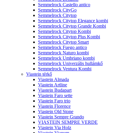
Semmelrock Castello antico
Semmelrock CityGo
Semmelrock Citytop
Semmelrock Citytop Elegance kombi
Semmelrock Citytop Grande Kombi
Semmelrock Citytop Kombi
Semmelrock Citytop Plus Kombi
Semmelrock Citytop Smart
Semmelrock Fuego antico
Semmelrock Naturo kombi
Semmelrock Umbriano kombi
Semmelrock Univerzális hullámkő
Semmelrock Ventura Kombi
Viastein térkő
Viastein Almada
Viastein Artline
Viastein Budapart
Viastein Faro sette
Viastein Faro trio
Viastein Florence
Viastein Old Stone
Viastein Sempre Grando
VIASTEIN SEMPRE VERDE
Viastein Via Holz
Viastein Vianum