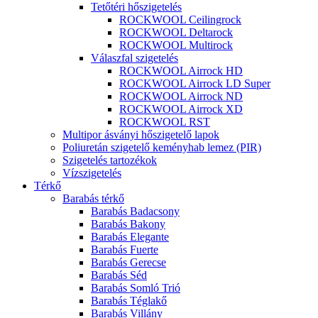
Tetőtéri hőszigetelés
ROCKWOOL Ceilingrock
ROCKWOOL Deltarock
ROCKWOOL Multirock
Válaszfal szigetelés
ROCKWOOL Airrock HD
ROCKWOOL Airrock LD Super
ROCKWOOL Airrock ND
ROCKWOOL Airrock XD
ROCKWOOL RST
Multipor ásványi hőszigetelő lapok
Poliuretán szigetelő keményhab lemez (PIR)
Szigetelés tartozékok
Vízszigetelés
Térkő
Barabás térkő
Barabás Badacsony
Barabás Bakony
Barabás Elegante
Barabás Fuerte
Barabás Gerecse
Barabás Séd
Barabás Somló Trió
Barabás Téglakő
Barabás Villány