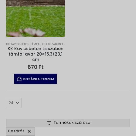
KK KAVICSBETON TÁMFAL
,
KK LISSZABON TÁMFAL
,
NÖVÉNYTÁMFAL
KK Kavicsbeton Lisszabon
támfal avar 20×15,3/23,1
cm
870
Ft
KOSÁRBA TESZEM
Termékek szűrése
Bezárás