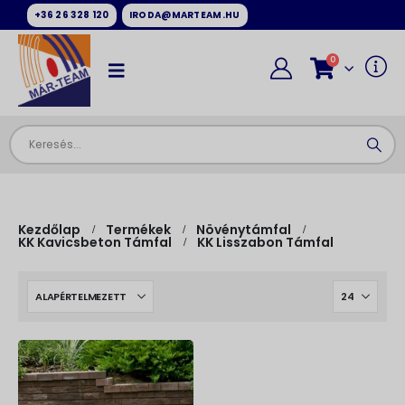
+36 26 328 120
IRODA@MARTEAM.HU
0
Kezdőlap
Termékek
Növénytámfal
KK Kavicsbeton Támfal
KK Lisszabon Támfal