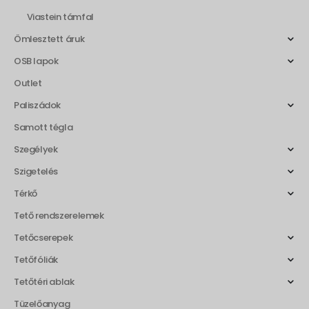
Viastein támfal
Ömlesztett áruk
OSB lapok
Outlet
Paliszádok
Samott tégla
Szegélyek
Szigetelés
Térkő
Tető rendszerelemek
Tetőcserepek
Tetőfóliák
Tetőtéri ablak
Tüzelőanyag