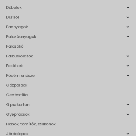
Dübelek
Durisol
Faanyagok
Falazóanyagok
Falazókő
Falburkolatok
Festékek
Födémrendszer
Gázpalack
Geotextília
Gipszkarton
Gyeprácsok
Habok, tömítők, szilikonok
Járdalapok