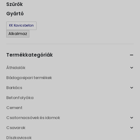
Szűrők
Gyártó
Gyártó
KK Kavicsbeton
Alkalmaz
Termékkategóriák
Áthidalók
Bádogosipari termékek
Barkács
Betonfolyóka
Cement
Csatornacsövek és idomok
Csavarok
Díszkavicsok