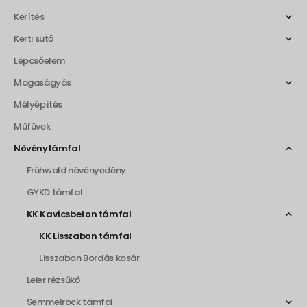
Kerítés
Kerti sütő
Lépcsőelem
Magaságyás
Mélyépítés
Műfüvek
Növénytámfal
Frühwald növényedény
GYKD támfal
KK Kavicsbeton támfal
KK Lisszabon támfal
Lisszabon Bordás kosár
Leier rézsűkő
Semmelrock támfal