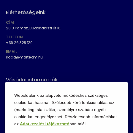
Elérhetőségeink
CÍM
2013 Pomáz, Budakalászi út 16.
TELEFON
+36 26 328 120
EMAIL
iroda@marteam.hu
Vásárlói információk
ÁSZF
Weboldalunk az alapvető működéshez szükséges
Fizetési módok
cookie-kat használ. Szélesebb körű funkcionalitáshoz
Adatvédelem
(marketing, statisztika, személyre szabás) egyéb
cookie-kat engedélyezhet. Részletesebb információkat
Cookie szabályzat
az
Adatkezelési tájékoztató
ban talál.
Visszaküldési szabályzat