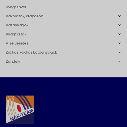
Üvegszövet
Vakolatok, alapozók
Vasanyagok
Virágtartók
Vízelvezetés
Zsákos, vödrös kötőanyagok
Zsindely