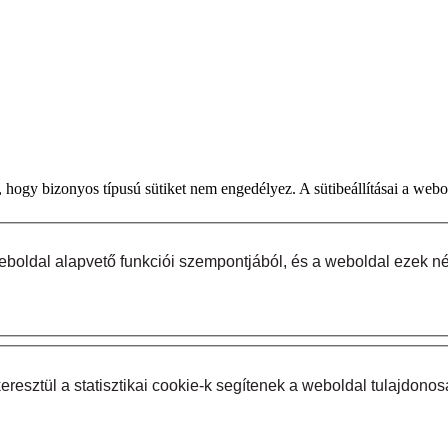
, hogy bizonyos típusú sütiket nem engedélyez. A sütibeállításai a web
oldal alapvető funkciói szempontjából, és a weboldal ezek né
eresztül a statisztikai cookie-k segítenek a weboldal tulajdon