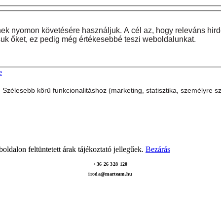
ek nyomon követésére használjuk. A cél az, hogy releváns hir
ítsuk őket, ez pedig még értékesebbé teszi weboldalunkat.
e
zélesebb körű funkcionalitáshoz (marketing, statisztika, személyre s
oldalon feltüntetett árak tájékoztató jellegűek.
Bezárás
+36 26 328 120
iroda@marteam.hu