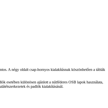
fontos. A négy oldalt csap-hornyos kialakításnak köszönhetően a táblák
lók esetében különösen ajánlott a nútféderes OSB lapok használata,
látétszerkezetek és padlók kialakításánál.