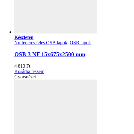
Készleten
Nútféderes feles OSB lapok
,
OSB lapok
OSB-3 NF 15x675x2500 mm
4 813
Ft
Kosárba teszem
Gyorsnézet