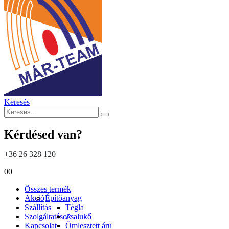
Keresés
Kérdésed van?
+36 26 328 120
0
0
Összes termék
Akció
Építőanyag
Szállítás
Tégla
Szolgáltatások
Zsalukő
Kapcsolat
Ömlesztett áru