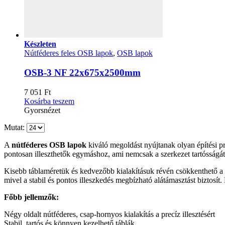
Készleten
Nútféderes feles OSB lapok
,
OSB lapok
OSB-3 NF 22x675x2500mm
7 051
Ft
Kosárba teszem
Gyorsnézet
Mutat:
A
nútféderes OSB lapok
kiváló megoldást nyújtanak olyan építési pro
pontosan illeszthetők egymáshoz, ami nemcsak a szerkezet tartósságát n
Kisebb táblaméretük és kedvezőbb kialakításuk révén csökkenthető a 
mivel a stabil és pontos illeszkedés megbízható alátámasztást biztosí
Főbb jellemzők:
Négy oldalt nútféderes, csap-hornyos kialakítás a precíz illesztésért
Stabil, tartós és könnyen kezelhető táblák