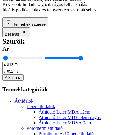
Kevesebb hulladék, gazdaságos felhasználás
Ideális padlók, falak és tetőszerkezetek építéséhez
Termékek szűrése
Bezárás
Szűrők
Ár
Alkalmaz
Termékkategóriák
Áthidalók
Leier áthidalók
Áthidaló Leier MDA 12cm
Áthidaló Leier MDE elemmagas
Áthidaló Leier MDVA 9cm
Porotherm áthidaló
Porotherm A-10 neo áthidaló