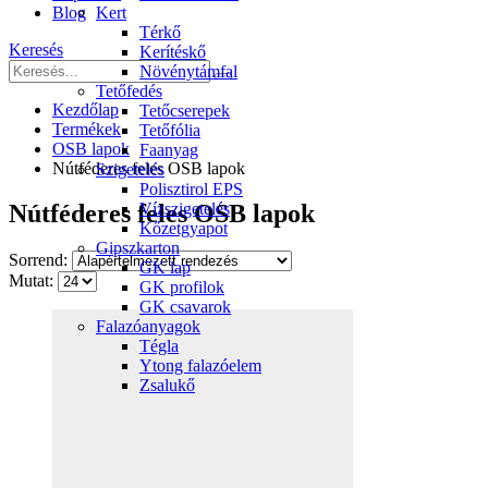
Blog
Kert
Térkő
Keresés
Kerítéskő
Növénytámfal
Tetőfedés
Kezdőlap
Tetőcserepek
Termékek
Tetőfólia
OSB lapok
Faanyag
Nútféderes feles OSB lapok
Szigetelés
Polisztirol EPS
Vízszigetelés
Nútféderes feles OSB lapok
Kőzetgyapot
Gipszkarton
Sorrend:
GK lap
Mutat:
GK profilok
GK csavarok
Falazóanyagok
Tégla
Ytong falazóelem
Zsalukő