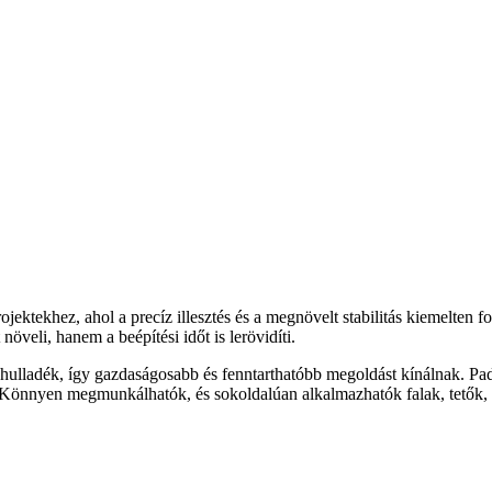
jektekhez, ahol a precíz illesztés és a megnövelt stabilitás kiemelten 
öveli, hanem a beépítési időt is lerövidíti.
hulladék, így gazdaságosabb és fenntarthatóbb megoldást kínálnak. Pad
t. Könnyen megmunkálhatók, és sokoldalúan alkalmazhatók falak, tetők, a