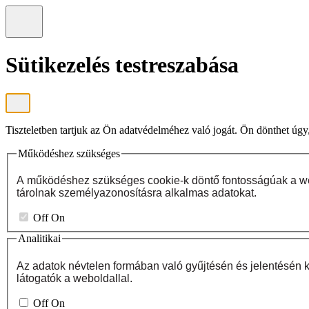
Sütikezelés testreszabása
Tiszteletben tartjuk az Ön adatvédelméhez való jogát. Ön dönthet úgy
Működéshez szükséges
A működéshez szükséges cookie-k döntő fontosságúak a web
tárolnak személyazonosításra alkalmas adatokat.
Off
On
Analitikai
Az adatok névtelen formában való gyűjtésén és jelentésén k
látogatók a weboldallal.
Off
On