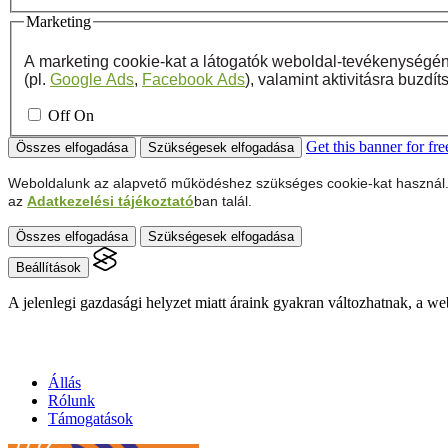
Marketing
A marketing cookie-kat a látogatók weboldal-tevékenységén
(pl.
Google Ads
,
Facebook Ads
), valamint aktivitásra buzd
Off
On
Get this banner for fre
Összes elfogadása
Szükségesek elfogadása
Weboldalunk az alapvető működéshez szükséges cookie-kat használ. S
az
Adatkezelési tájékoztató
ban talál.
Összes elfogadása
Szükségesek elfogadása
Beállítások
A jelenlegi gazdasági helyzet miatt áraink gyakran változhatnak, a web
Állás
Rólunk
Támogatások