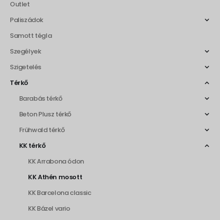
Outlet
Paliszádok
Samott tégla
Szegélyek
Szigetelés
Térkő
Barabás térkő
Beton Plusz térkő
Frühwald térkő
KK térkő
KK Arrabona ódon
KK Athén mosott
KK Barcelona classic
KK Bázel vario