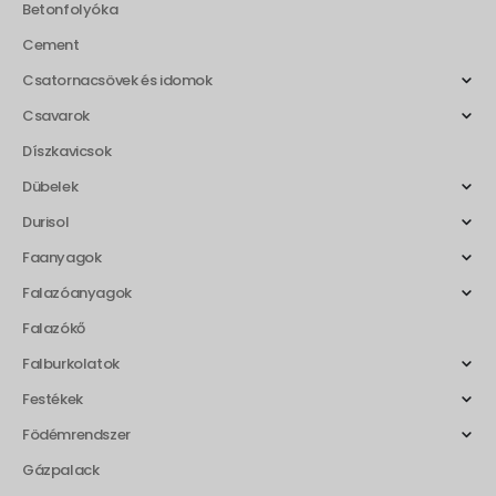
Betonfolyóka
Cement
Csatornacsövek és idomok
Csavarok
Díszkavicsok
Dübelek
Durisol
Faanyagok
Falazóanyagok
Falazókő
Falburkolatok
Festékek
Födémrendszer
Gázpalack