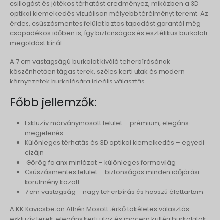
csillogást és játékos térhatást eredményez, miközben a 3D
optikai kiemelkedés vizuálisan mélyebb térélményt teremt. Az
érdes, csúszásmentes felület biztos tapadást garantál még
csapadékos időben is, így biztonságos és esztétikus burkolati
megoldást kínál.
A 7 cm vastagságú burkolat kiváló teherbírásának
köszönhetően tágas terek, széles kerti utak és modern
környezetek burkolására ideális választás.
Főbb jellemzők:
Exkluzív márványmosott felület – prémium, elegáns
megjelenés
Különleges térhatás és 3D optikai kiemelkedés – egyedi
dizájn
Görög falanx mintázat – különleges formavilág
Csúszásmentes felület – biztonságos minden időjárási
körülmény között
7 cm vastagság – nagy teherbírás és hosszú élettartam
A KK Kavicsbeton Athén Mosott térkő tökéletes választás
exkluzív terek, elegáns kerti utak és modern kültéri burkolatok