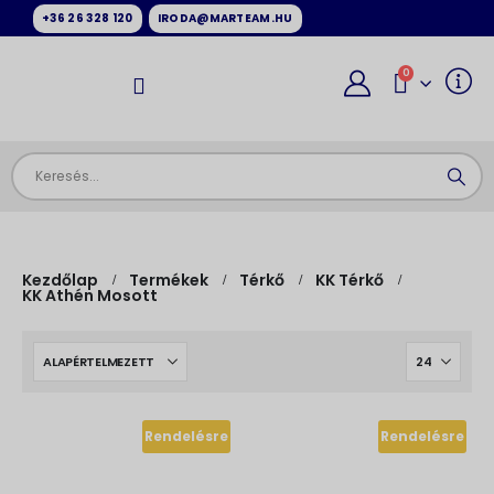
+36 26 328 120
IRODA@MARTEAM.HU
0
Kezdőlap
Termékek
Térkő
KK Térkő
KK Athén Mosott
Rendelésre
Rendelésre