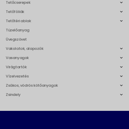
Tetőcserepek
Tetőfóliák
Tetőtéri ablak
Tüzelőanyag
Üvegszövet
Vakolatok, alapozók
Vasanyagok
Virágtartók
Vízelvezetés
Zsákos, vödrös kötőanyagok
Zsindely