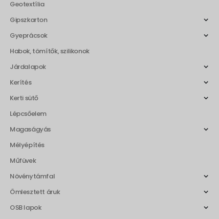
Geotextília
Gipszkarton
Gyeprácsok
Habok, tömítők, szilikonok
Járdalapok
Kerítés
Kerti sütő
Lépcsőelem
Magaságyás
Mélyépítés
Műfüvek
Növénytámfal
Ömlesztett áruk
OSB lapok