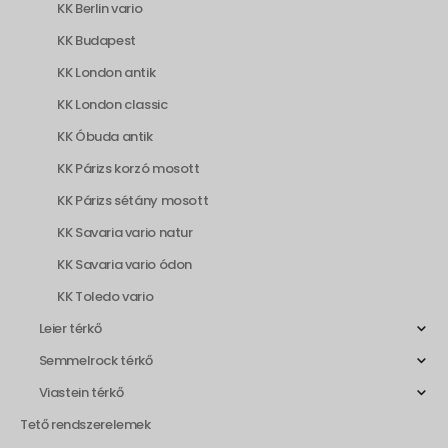
KK Berlin vario
KK Budapest
KK London antik
KK London classic
KK Óbuda antik
KK Párizs korzó mosott
KK Párizs sétány mosott
KK Savaria vario natur
KK Savaria vario ódon
KK Toledo vario
Leier térkő
Semmelrock térkő
Viastein térkő
Tető rendszerelemek