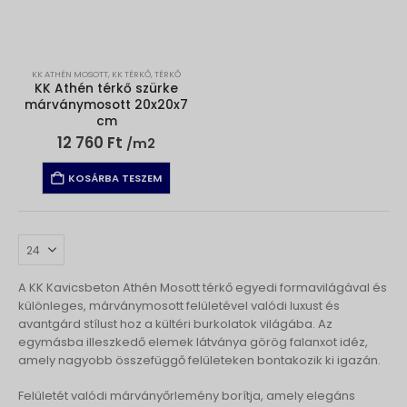
KK ATHÉN MOSOTT
,
KK TÉRKŐ
,
TÉRKŐ
KK Athén térkő szürke
márványmosott 20x20x7
cm
12 760
Ft
/m2
KOSÁRBA TESZEM
A KK Kavicsbeton Athén Mosott térkő egyedi formavilágával és
különleges, márványmosott felületével valódi luxust és
avantgárd stílust hoz a kültéri burkolatok világába. Az
egymásba illeszkedő elemek látványa görög falanxot idéz,
amely nagyobb összefüggő felületeken bontakozik ki igazán.
Felületét valódi márványőrlemény borítja, amely elegáns