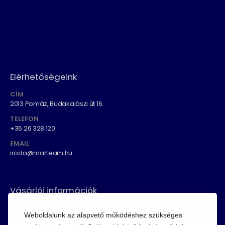
Elérhetőségeink
CÍM
2013 Pomáz, Budakalászi út 16.
TELEFON
+36 26 328 120
EMAIL
iroda@marteam.hu
Vásárlói információk
ÁSZF
Weboldalunk az alapvető működéshez szükséges
Fizetési módok