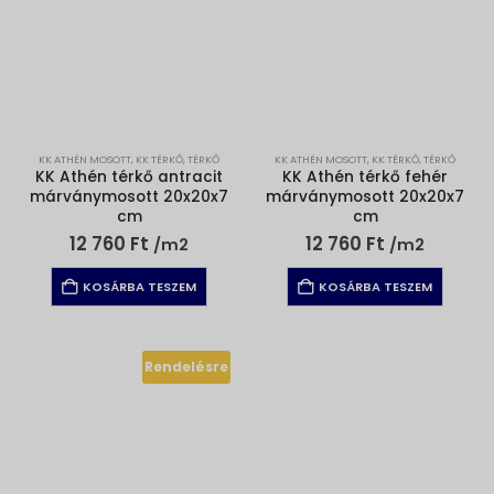
KK ATHÉN MOSOTT
,
KK TÉRKŐ
,
TÉRKŐ
KK ATHÉN MOSOTT
,
KK TÉRKŐ
,
TÉRKŐ
KK Athén térkő antracit
KK Athén térkő fehér
márványmosott 20x20x7
márványmosott 20x20x7
cm
cm
12 760
Ft
12 760
Ft
/m2
/m2
KOSÁRBA TESZEM
KOSÁRBA TESZEM
Rendelésre