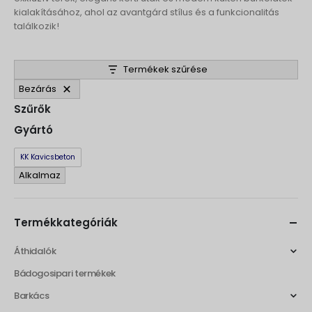
kialakításához, ahol az avantgárd stílus és a funkcionalitás
találkozik!
Termékek szűrése
Bezárás
Szűrők
Gyártó
Gyártó
KK Kavicsbeton
Alkalmaz
Termékkategóriák
Áthidalók
Bádogosipari termékek
Barkács