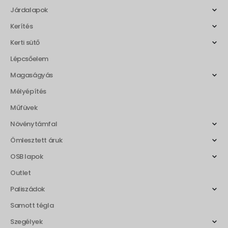
Járdalapok
Kerítés
Kerti sütő
Lépcsőelem
Magaságyás
Mélyépítés
Műfüvek
Növénytámfal
Ömlesztett áruk
OSB lapok
Outlet
Paliszádok
Samott tégla
Szegélyek