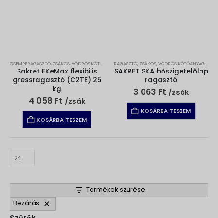
CSEMPERAGASZTÓ
,
ZSÁKOS, VÖDRÖS KÖTŐANYAGOK
RAGASZTÓ
,
ZSÁKOS, VÖDRÖS KÖTŐANYAGOK
Sakret FKeMax flexibilis
SAKRET SKA hőszigetelőlap
gressragasztó (C2TE) 25
ragasztó
kg
3 063
Ft
/zsák
4 058
Ft
/zsák
KOSÁRBA TESZEM
KOSÁRBA TESZEM
Termékek szűrése
Bezárás
Szűrők