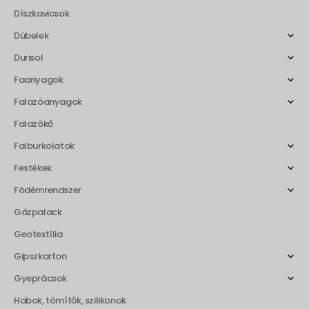
Díszkavicsok
Dübelek
Durisol
Faanyagok
Falazóanyagok
Falazókő
Falburkolatok
Festékek
Födémrendszer
Gázpalack
Geotextília
Gipszkarton
Gyeprácsok
Habok, tömítők, szilikonok