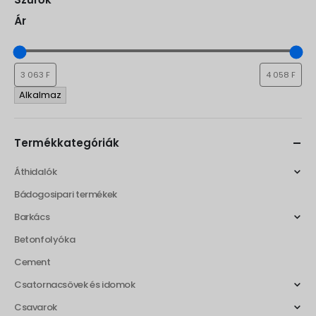
Ár
Alkalmaz
Termékkategóriák
Áthidalók
Bádogosipari termékek
Barkács
Betonfolyóka
Cement
Csatornacsövek és idomok
Csavarok