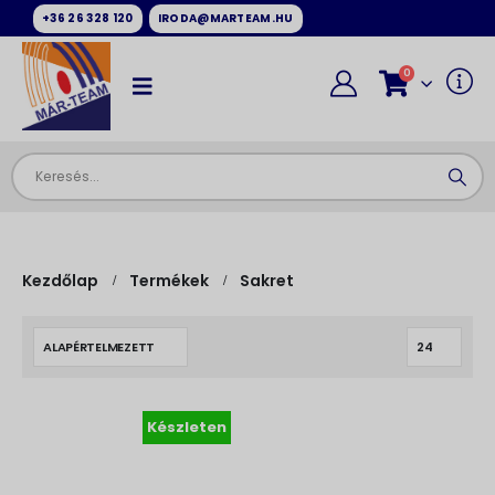
+36 26 328 120
IRODA@MARTEAM.HU
0
Kezdőlap
Termékek
Sakret
Készleten