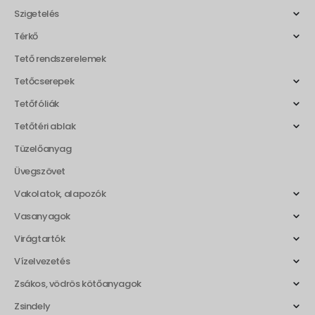
Szigetelés
Térkő
Tető rendszerelemek
Tetőcserepek
Tetőfóliák
Tetőtéri ablak
Tüzelőanyag
Üvegszövet
Vakolatok, alapozók
Vasanyagok
Virágtartók
Vízelvezetés
Zsákos, vödrös kötőanyagok
Zsindely